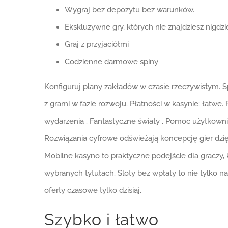
Wygraj bez depozytu bez warunków.
Ekskluzywne gry, których nie znajdziesz nigdzie
Graj z przyjaciółmi
Codzienne darmowe spiny
Konfiguruj plany zakładów w czasie rzeczywistym. 
z grami w fazie rozwoju. Płatności w kasynie: łatwe
wydarzenia . Fantastyczne światy . Pomoc użytkown
Rozwiązania cyfrowe odświeżają koncepcję gier dzi
Mobilne kasyno to praktyczne podejście dla graczy,
wybranych tytułach. Sloty bez wpłaty to nie tylko n
oferty czasowe tylko dzisiaj.
Szybko i łatwo