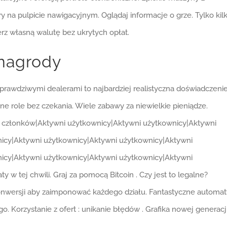
ry na pulpicie nawigacyjnym. Oglądaj informacje o grze. Tylko kil
z własną walutę bez ukrytych opłat.
 nagrody
prawdziwymi dealerami to najbardziej realistyczna doświadczeni
e role bez czekania. Wiele zabawy za niewielkie pieniądze.
a członków|Aktywni użytkownicy|Aktywni użytkownicy|Aktywni
icy|Aktywni użytkownicy|Aktywni użytkownicy|Aktywni
icy|Aktywni użytkownicy|Aktywni użytkownicy|Aktywni
w tej chwili. Graj za pomocą Bitcoin . Czy jest to legalne?
onwersji aby zaimponować każdego działu. Fantastyczne automat
o. Korzystanie z ofert : unikanie błędów . Grafika nowej generacji