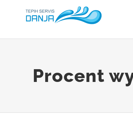
Skip
to
content
Procent w