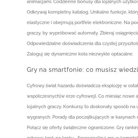
animacjami. Codzienne bonusy dla lojalnych użytkown
Odkrywaj kompletny katalog. Unikalne funkcje, któr
elastyczne i obejmują portfele elektroniczne. Na po
graczy, by wypróbować automaty. Zbieraj osiągnięci
Odpowiedzialne doświadczenia dla czystej przyszłoś
Zaloguj się dynamiczne koła niezwykle opłacalne.
Gry na smartfonie: co musisz wiedz
Cyfrowy świat hazardu doświadcza eksplozję w ostat
współczesnych|w erze cyfrowej}. Co miesiąc nowe 
lojalnych graczy. Konkursy to doskonały sposób na u
wygranych. Porady dla początkujących w kasynach o
Połącz się oferty świąteczne ograniczone. Gry ranki