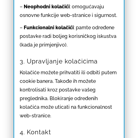
–
Neophodni kolačići
: omogućavaju
osnovne funkcije web-stranice i sigurnost.
–
Funkcionalni kolačići
: pamte određene
postavke radi boljeg korisničkog iskustva
(kada je primjenjivo).
3. Upravljanje kolačićima
Kolačiće možete prihvatiti ili odbiti putem
cookie banera. Takođe ih možete
kontrolisati kroz postavke vašeg
preglednika. Blokiranje određenih
kolačića može uticati na funkcionalnost
web-stranice.
4. Kontakt