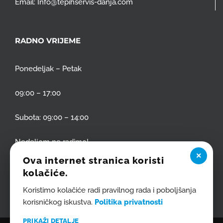
Email:
Info@tepihservis-danja.com
RADNO VRIJEME
Ponedeljak – Petak
09:00 – 17:00
Subota: 09:00 – 14:00
Nedeljom ne radimo!
×
Ova internet stranica koristi
kolačiće.
Koristimo kolačiće radi pravilnog rada i poboljšanja
korisničkog iskustva.
Politika privatnosti
PRIKAŽI DETALJE