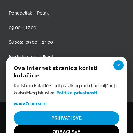
Ponedeljak – Petak
09:00 – 17:00
Subota: 09:00 – 14:00
Nedeljom ne radimo!
×
Ova internet stranica koristi
kolačiće.
Koristimo kolačiće radi pravilnog rada i poboljšanja
korisničkog iskustva.
Politika privatnosti
PRIKAŽI DETALJE
COPYRIGHT 2020 TEPIH SERVIS DANJA BY
WEB DIZAJN-S
| SVA PRAVA
PRIHVATI SVE
ZADRŽANA
Facebook
ODBACI SVE