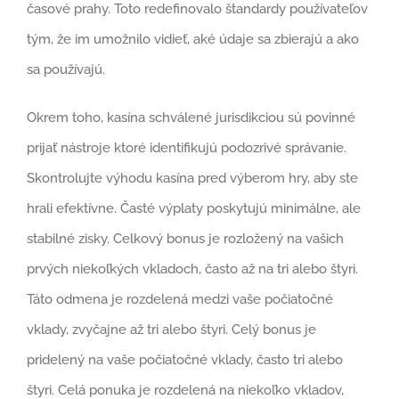
časové prahy. Toto redefinovalo štandardy používateľov
tým, že im umožnilo vidieť, aké údaje sa zbierajú a ako
sa používajú.
Okrem toho, kasína schválené jurisdikciou sú povinné
prijať nástroje ktoré identifikujú podozrivé správanie.
Skontrolujte výhodu kasína pred výberom hry, aby ste
hrali efektívne. Časté výplaty poskytujú minimálne, ale
stabilné zisky. Celkový bonus je rozložený na vašich
prvých niekoľkých vkladoch, často až na tri alebo štyri.
Táto odmena je rozdelená medzi vaše počiatočné
vklady, zvyčajne až tri alebo štyri. Celý bonus je
pridelený na vaše počiatočné vklady, často tri alebo
štyri. Celá ponuka je rozdelená na niekoľko vkladov,