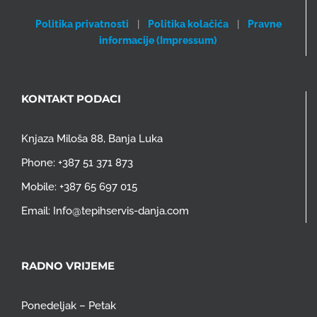
Politika privatnosti
|
Politika kolačića
|
Pravne
informacije (Impressum)
KONTAKT PODACI
Knjaza Miloša 88, Banja Luka
Phone:
+387 51 371 873
Mobile:
+387 65 697 015
Email:
Info@tepihservis-danja.com
RADNO VRIJEME
Ponedeljak – Petak