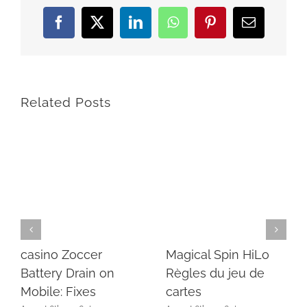
Facebook
X
LinkedIn
WhatsApp
Pinterest
Email
Related Posts
casino Zoccer
Magical Spin HiLo
Battery Drain on
Règles du jeu de
Mobile: Fixes
cartes