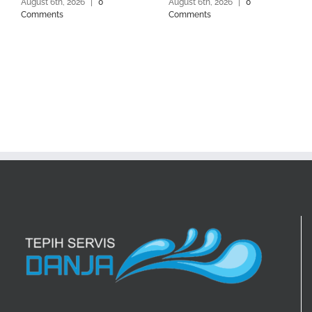
August 6th, 2026
|
0
August 6th, 2026
|
0
Comments
Comments