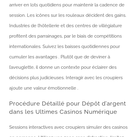
arriver en lots quotidiens pour maintenir la cadence de
session. Les icônes sur les rouleaux décident des gains.
Industries de l’hôtellerie et des centres de villégiature
profitent des parrainages, par le biais de compétitions
internationales. Suivez les baisses quotidiennes pour
cumuler les avantages . Plutôt que de deviner à
l’aveuglette, il donne un contexte pour éclairer des
décisions plus judicieuses. Interagir avec les croupiers
ajoute une valeur émotionnelle .
Procédure Détaillé pour Dépôt d’argent
dans les Ultimes Casinos Numérique
Sessions interactives avec croupiers simuler des casinos