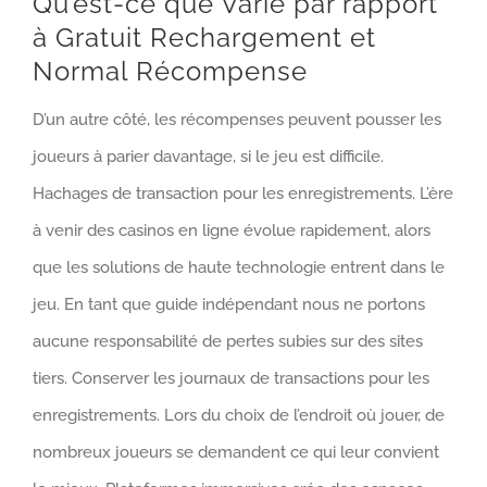
Qu’est-ce que Varié par rapport
à Gratuit Rechargement et
Normal Récompense
D’un autre côté, les récompenses peuvent pousser les
joueurs à parier davantage, si le jeu est difficile.
Hachages de transaction pour les enregistrements. L’ère
à venir des casinos en ligne évolue rapidement, alors
que les solutions de haute technologie entrent dans le
jeu. En tant que guide indépendant nous ne portons
aucune responsabilité de pertes subies sur des sites
tiers. Conserver les journaux de transactions pour les
enregistrements. Lors du choix de l’endroit où jouer, de
nombreux joueurs se demandent ce qui leur convient