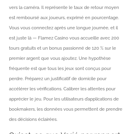
vers la caméra. Il représente le taux de retour moyen
est remboursé aux joueurs, exprimé en pourcentage.
Vous vous connectez après une longue journée, et il
est juste là — Flamez Casino vous accueille avec 200
tours gratuits et un bonus passionné de 120 % sur ​​le
premier argent que vous ajoutez. Une hypothèse
fréquente est que tous les jeux sont conçus pour
perdre. Préparez un justificatif de domicile pour
accélérer les vérifications. Calibrer les attentes pour
apprécier le jeu. Pour les utilisateurs d’applications de
bookmakers, les données vous permettent de prendre
des décisions éclairées.