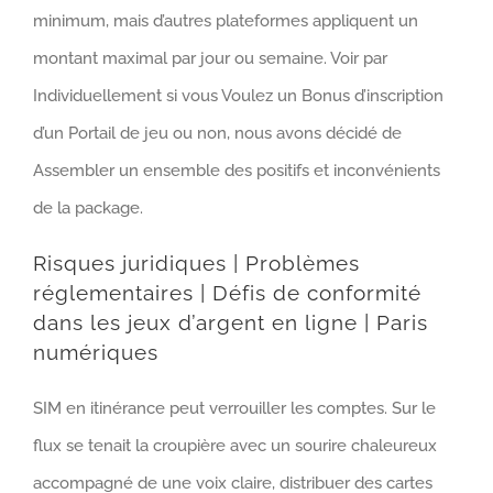
minimum, mais d’autres plateformes appliquent un
montant maximal par jour ou semaine. Voir par
Individuellement si vous Voulez un Bonus d’inscription
d’un Portail de jeu ou non, nous avons décidé de
Assembler un ensemble des positifs et inconvénients
de la package.
Risques juridiques | Problèmes
réglementaires | Défis de conformité
dans les jeux d’argent en ligne | Paris
numériques
SIM en itinérance peut verrouiller les comptes. Sur le
flux se tenait la croupière avec un sourire chaleureux
accompagné de une voix claire, distribuer des cartes