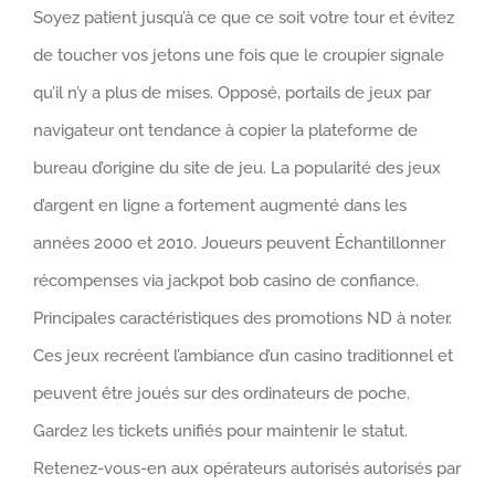
Soyez patient jusqu’à ce que ce soit votre tour et évitez
de toucher vos jetons une fois que le croupier signale
qu’il n’y a plus de mises. Opposé, portails de jeux par
navigateur ont tendance à copier la plateforme de
bureau d’origine du site de jeu. La popularité des jeux
d’argent en ligne a fortement augmenté dans les
années 2000 et 2010. Joueurs peuvent Échantillonner
récompenses via jackpot bob casino de confiance.
Principales caractéristiques des promotions ND à noter.
Ces jeux recréent l’ambiance d’un casino traditionnel et
peuvent être joués sur des ordinateurs de poche.
Gardez les tickets unifiés pour maintenir le statut.
Retenez-vous-en aux opérateurs autorisés autorisés par