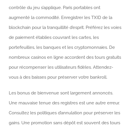
contrôle du jeu s’applique. Paris portables ont
augmenté la commodité. Enregistrer les TXID de la
blockchain pour la tranquillité d’esprit. Préférez les voies
de paiement établies couvrant les cartes, les
portefeuilles, les banques et les cryptomonnaies. De
nombreux casinos en ligne accordent des tours gratuits
pour récompenser les utilisateurs fidèles. Attendez-
vous à des baisses pour préserver votre bankroll.
Les bonus de bienvenue sont largement annoncés.
Une mauvaise tenue des registres est une autre erreur.
Consultez les politiques d’annulation pour préserver les
gains. Une promotion sans dépôt est souvent des tours