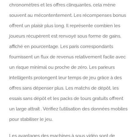
chronomètres et les offres clinquantes, cela mène
souvent au mécontentement. Les récompenses bonus
offrent un plaisir plus long. Il représente combien les
joueurs récupèrent est renvoyé sous forme de gains,
affiché en pourcentage. Les paris correspondants
fournissent un flux de revenus relativement facile avec
un risque minimal ou proche de zéro. Les parieurs
intelligents prolongent leur temps de jeu grâce à des
offres sans dépenser plus. Les matchs de dépôt, les
essais sans dépôt et les packs de tours gratuits offrent
un large attrait . Vérifiez l’utilisation des données mobiles
pour stabiliser le jeu.
Les avantages des machines à sous vidéo sont de