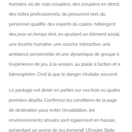
humains, où de vrais croupiers, des croupiers en direct,
des hôtes professionnels, du personnel réel, du
personnel qualifié, des experts du casino, hébergent
des jeux en temps réel, en ajoutant un élément social,
une touche humaine, une couche interactive, une
ambiance personnelle et une dynamique de groupe à
l’expérience de jeu, à la session, au plaisir, à l’action et à
l’atmosphère. C’est là que le danger s’installe souvent.
Le package est divisé en parties sur vos trois ou quatre
premiers dépôts. Confirmez les conditions de la page
de destination pour éviter l’invalidation. les
environnements simulés sont également en hausse,
présentant un avenir de jeu immersif. L’Empire State