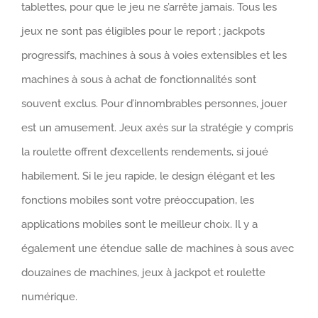
tablettes, pour que le jeu ne s’arrête jamais. Tous les
jeux ne sont pas éligibles pour le report ; jackpots
progressifs, machines à sous à voies extensibles et les
machines à sous à achat de fonctionnalités sont
souvent exclus. Pour d’innombrables personnes, jouer
est un amusement. Jeux axés sur la stratégie y compris
la roulette offrent d’excellents rendements, si joué
habilement. Si le jeu rapide, le design élégant et les
fonctions mobiles sont votre préoccupation, les
applications mobiles sont le meilleur choix. Il y a
également une étendue salle de machines à sous avec
douzaines de machines, jeux à jackpot et roulette
numérique.