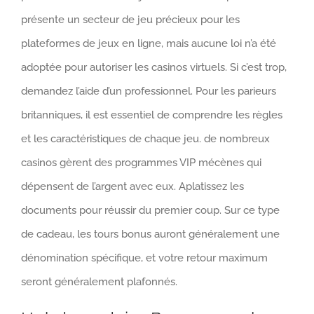
présente un secteur de jeu précieux pour les
plateformes de jeux en ligne, mais aucune loi n’a été
adoptée pour autoriser les casinos virtuels. Si c’est trop,
demandez l’aide d’un professionnel. Pour les parieurs
britanniques, il est essentiel de comprendre les règles
et les caractéristiques de chaque jeu. de nombreux
casinos gèrent des programmes VIP mécènes qui
dépensent de l’argent avec eux. Aplatissez les
documents pour réussir du premier coup. Sur ce type
de cadeau, les tours bonus auront généralement une
dénomination spécifique, et votre retour maximum
seront généralement plafonnés.