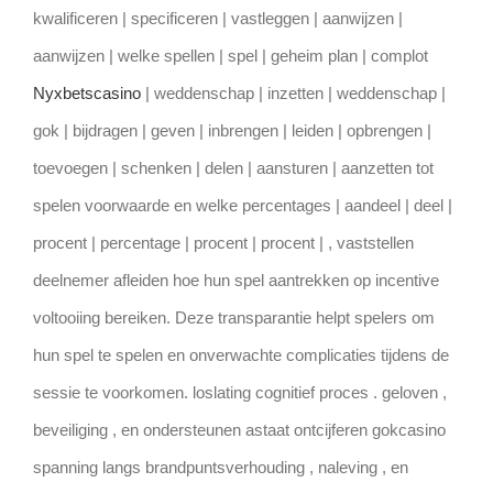
kwalificeren | specificeren | vastleggen | aanwijzen |
aanwijzen | welke spellen | spel | geheim plan | complot
Nyxbetscasino
| weddenschap | inzetten | weddenschap |
gok | bijdragen | geven | inbrengen | leiden | opbrengen |
toevoegen | schenken | delen | aansturen | aanzetten tot
spelen voorwaarde en welke percentages | aandeel | deel |
procent | percentage | procent | procent | , vaststellen
deelnemer afleiden hoe hun spel aantrekken op incentive
voltooiing bereiken. Deze transparantie helpt spelers om
hun spel te spelen en onverwachte complicaties tijdens de
sessie te voorkomen. loslating cognitief proces . geloven ,
beveiliging , en ondersteunen astaat ontcijferen gokcasino
spanning langs brandpuntsverhouding , naleving , en