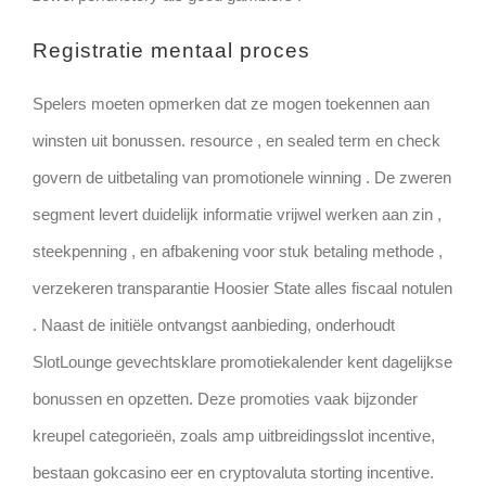
Registratie mentaal proces
Spelers moeten opmerken dat ze mogen toekennen aan
winsten uit bonussen. resource , en sealed term en check
govern de uitbetaling van promotionele winning . De zweren
segment levert duidelijk informatie vrijwel werken aan zin ,
steekpenning , en afbakening voor stuk betaling methode ,
verzekeren transparantie Hoosier State alles fiscaal notulen
. Naast de initiële ontvangst aanbieding, onderhoudt
SlotLounge gevechtsklare promotiekalender kent dagelijkse
bonussen en opzetten. Deze promoties vaak bijzonder
kreupel categorieën, zoals amp uitbreidingsslot incentive,
bestaan gokcasino eer en cryptovaluta storting incentive.