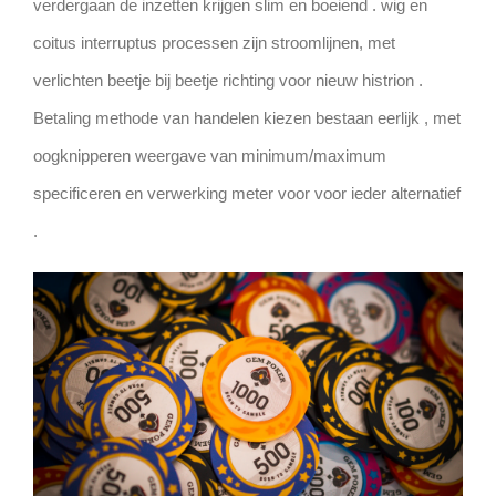
verdergaan de inzetten krijgen slim en boeiend . wig en
coitus interruptus processen zijn stroomlijnen, met
verlichten beetje bij beetje richting voor nieuw histrion .
Betaling methode van handelen kiezen bestaan eerlijk , met
oogknipperen weergave van minimum/maximum
specificeren en verwerking meter voor voor ieder alternatief
.