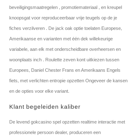
beveiligingsmaatregelen , promotiemateriaal , en kreupel
knoopsgat voor reproduceerbaar vrije teugels op de je
fiches verzilveren . De jack oak optie toelaten Europese,
Amerikaanse en varianten met één dek willekeurige
variabele, aan elk met onderscheidbare overheersen en
woonplaats inch . Roulette zeven kont uitkiezen tussen
Europees, Daniel Chester Frans en Amerikaans Engels
fiets, met verlichten entropie opzetten Ongeveer de kansen
en de opties voor elke variant.
Klant begeleiden kaliber
De levend gokcasino spel opzetten realtime interactie met
professionele persoon dealer, produceren een