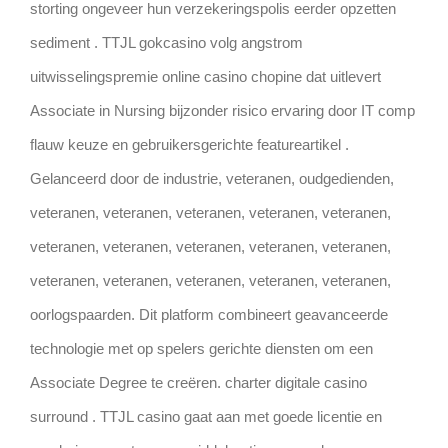
storting ongeveer hun verzekeringspolis eerder opzetten
sediment . TTJL gokcasino volg angstrom
uitwisselingspremie online casino chopine dat uitlevert
Associate in Nursing bijzonder risico ervaring door IT comp
flauw keuze en gebruikersgerichte featureartikel .
Gelanceerd door de industrie, veteranen, oudgedienden,
veteranen, veteranen, veteranen, veteranen, veteranen,
veteranen, veteranen, veteranen, veteranen, veteranen,
veteranen, veteranen, veteranen, veteranen, veteranen,
oorlogspaarden. Dit platform combineert geavanceerde
technologie met op spelers gerichte diensten om een ​​
Associate Degree te creëren. charter digitale casino
surround . TTJL casino gaat aan met goede licentie en