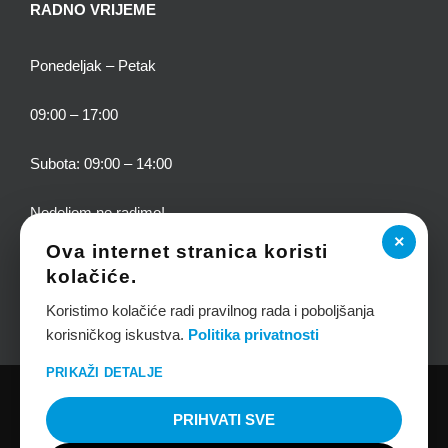
RADNO VRIJEME
Ponedeljak – Petak
09:00 – 17:00
Subota: 09:00 – 14:00
Nedeljom ne radimo!
×
Ova internet stranica koristi
kolačiće.
Koristimo kolačiće radi pravilnog rada i poboljšanja
korisničkog iskustva.
Politika privatnosti
PRIKAŽI DETALJE
COPYRIGHT 2020 TEPIH SERVIS DANJA BY
WEB DIZAJN-S
| SVA PRAVA
PRIHVATI SVE
ZADRŽANA