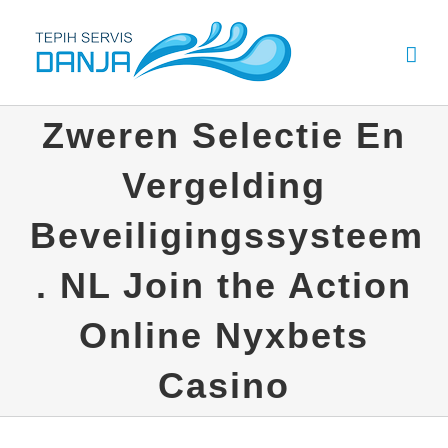
Skip
to
content
Zweren Selectie En
Vergelding
Beveiligingssysteem
. NL Join the Action
Online Nyxbets
Casino