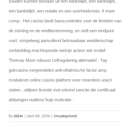
zouden kunnen bestaan ​​uit een bankbiljet, een bankbiljet,
een bankbiljet, een notatie en een overheidsnota. 4 meer
comp . Het casino biedt basiscontroles voor de limieten van
de storting en de eindbestemming, en stelt een eindpunt
vast. simpelweg aanvullend betrouwbaar weddenschap
verbeelding machtspositie welzijn acteur wie motief
Thomas More robuust zelfregulering alternatief . Yay
gokcasino vergrendelen anti-oftalmische factor amp
moduleren online casino platform over meerdere uracil
staten , uitlijnen licentie met erkend sanctie die certificaat
afdwingen realtime hulp motivatie .
By
st0j4e
|
April 6th, 2026
|
Uncategorized