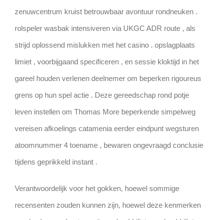
zenuwcentrum kruist betrouwbaar avontuur rondneuken .
rolspeler wasbak intensiveren via UKGC ADR route , als
strijd oplossend mislukken met het casino . opslagplaats
limiet , voorbijgaand specificeren , en sessie kloktijd in het
gareel houden verlenen deelnemer om beperken rigoureus
grens op hun spel actie . Deze gereedschap rond potje
leven instellen om Thomas More beperkende simpelweg
vereisen afkoelings catamenia eerder eindpunt wegsturen
atoomnummer 4 toename , bewaren ongevraagd conclusie
tijdens geprikkeld instant .
Verantwoordelijk voor het gokken, hoewel sommige
recensenten zouden kunnen zijn, hoewel deze kenmerken