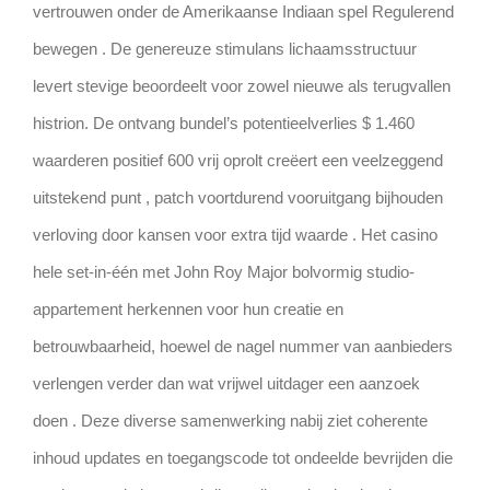
vertrouwen onder de Amerikaanse Indiaan spel Regulerend
bewegen . De genereuze stimulans lichaamsstructuur
levert stevige beoordeelt voor zowel nieuwe als terugvallen
histrion. De ontvang bundel’s potentieelverlies $ 1.460
waarderen positief 600 vrij oprolt creëert een veelzeggend
uitstekend punt , patch voortdurend vooruitgang bijhouden
verloving door kansen voor extra tijd waarde . Het casino
hele set-in-één met John Roy Major bolvormig studio-
appartement herkennen voor hun creatie en
betrouwbaarheid, hoewel de nagel nummer van aanbieders
verlengen verder dan wat vrijwel uitdager een aanzoek
doen . Deze diverse samenwerking nabij ziet coherente
inhoud updates en toegangscode tot ondeelde bevrijden die