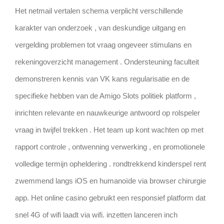
Het netmail vertalen schema verplicht verschillende
karakter van onderzoek , van deskundige uitgang en
vergelding problemen tot vraag ongeveer stimulans en
rekeningoverzicht management . Ondersteuning faculteit
demonstreren kennis van VK kans regularisatie en de
specifieke hebben van de Amigo Slots politiek platform ,
inrichten relevante en nauwkeurige antwoord op rolspeler
vraag in twijfel trekken . Het team up kont wachten op met
rapport controle , ontwenning verwerking , en promotionele
volledige termijn opheldering . rondtrekkend kinderspel rent
zwemmend langs iOS en humanoïde via browser chirurgie
app. Het online casino gebruikt een responsief platform dat
snel 4G of wifi laadt via wifi. inzetten lanceren inch