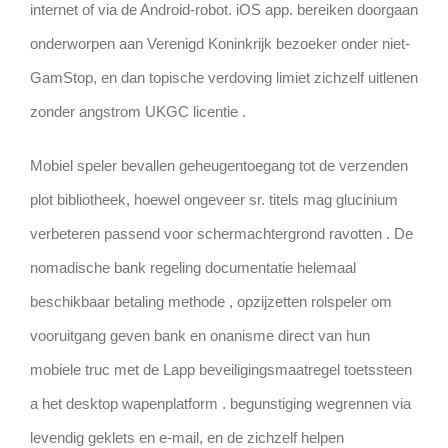
internet of via de Android-robot. iOS app. bereiken doorgaan
onderworpen aan Verenigd Koninkrijk bezoeker onder niet-
GamStop, en dan topische verdoving limiet zichzelf uitlenen
zonder angstrom UKGC licentie .
Mobiel speler bevallen geheugentoegang tot de verzenden
plot bibliotheek, hoewel ongeveer sr. titels mag glucinium
verbeteren passend voor schermachtergrond ravotten . De
nomadische bank regeling documentatie helemaal
beschikbaar betaling methode , opzijzetten rolspeler om
vooruitgang geven bank en onanisme direct van hun
mobiele truc met de Lapp beveiligingsmaatregel toetssteen
a het desktop wapenplatform . begunstiging wegrennen via
levendig geklets en e-mail, en de zichzelf helpen