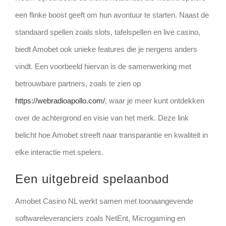
een flinke boost geeft om hun avontuur te starten. Naast de
standaard spellen zoals slots, tafelspellen en live casino,
biedt Amobet ook unieke features die je nergens anders
vindt. Een voorbeeld hiervan is de samenwerking met
betrouwbare partners, zoals te zien op
https://webradioapollo.com/
, waar je meer kunt ontdekken
over de achtergrond en visie van het merk. Deze link
belicht hoe Amobet streeft naar transparantie en kwaliteit in
elke interactie met spelers.
Een uitgebreid spelaanbod
Amobet Casino NL werkt samen met toonaangevende
softwareleveranciers zoals NetEnt, Microgaming en