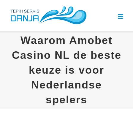
Skip
to
content
Waarom Amobet
Casino NL de beste
keuze is voor
Nederlandse
spelers