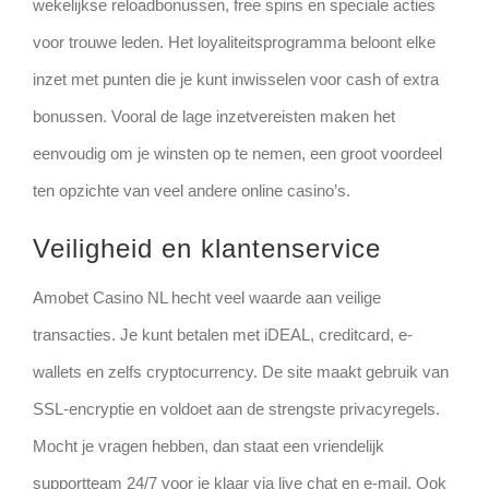
wekelijkse reloadbonussen, free spins en speciale acties
voor trouwe leden. Het loyaliteitsprogramma beloont elke
inzet met punten die je kunt inwisselen voor cash of extra
bonussen. Vooral de lage inzetvereisten maken het
eenvoudig om je winsten op te nemen, een groot voordeel
ten opzichte van veel andere online casino’s.
Veiligheid en klantenservice
Amobet Casino NL hecht veel waarde aan veilige
transacties. Je kunt betalen met iDEAL, creditcard, e-
wallets en zelfs cryptocurrency. De site maakt gebruik van
SSL-encryptie en voldoet aan de strengste privacyregels.
Mocht je vragen hebben, dan staat een vriendelijk
supportteam 24/7 voor je klaar via live chat en e-mail. Ook