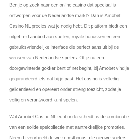
Ben je op zoek naar een online casino dat speciaal is
ontworpen voor de Nederlandse markt? Dan is Amobet
Casino NL precies wat je nodig hebt. Dit platform biedt een
uitgebreid aanbod aan spellen, royale bonussen en een
gebruiksvriendelijke interface die perfect aansluit bij de
wensen van Nederlandse spelers. Of je nu een
doorgewinterde gokker bent of net begint, bij Amobet vind je
gegarandeerd iets dat bij je past. Het casino is volledig
gelicentieerd en opereert onder streng toezicht, zodat je
veilig en verantwoord kunt spelen.
Wat Amobet Casino NL echt onderscheidt, is de combinatie
van een solide spelcollectie met aantrekkelijke promoties.
Neem bijvoorbeeld de welkomstbonus, die nieuwe spelers