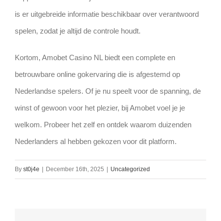
is er uitgebreide informatie beschikbaar over verantwoord
spelen, zodat je altijd de controle houdt.
Kortom, Amobet Casino NL biedt een complete en
betrouwbare online gokervaring die is afgestemd op
Nederlandse spelers. Of je nu speelt voor de spanning, de
winst of gewoon voor het plezier, bij Amobet voel je je
welkom. Probeer het zelf en ontdek waarom duizenden
Nederlanders al hebben gekozen voor dit platform.
By
st0j4e
|
December 16th, 2025
|
Uncategorized