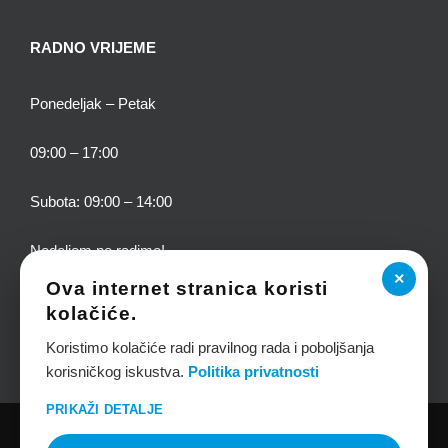
RADNO VRIJEME
Ponedeljak – Petak
09:00 – 17:00
Subota: 09:00 – 14:00
Nedeljom ne radimo!
×
Ova internet stranica koristi
kolačiće.
Koristimo kolačiće radi pravilnog rada i poboljšanja
korisničkog iskustva.
Politika privatnosti
PRIKAŽI DETALJE
COPYRIGHT 2020 TEPIH SERVIS DANJA BY
WEB DIZAJN-S
| SVA PRAVA