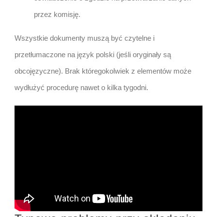
przez komisję.
Wszystkie dokumenty muszą być czytelne i
przetłumaczone na język polski (jeśli oryginały są
obcojęzyczne). Brak któregokolwiek z elementów może
wydłużyć procedurę nawet o kilka tygodni.