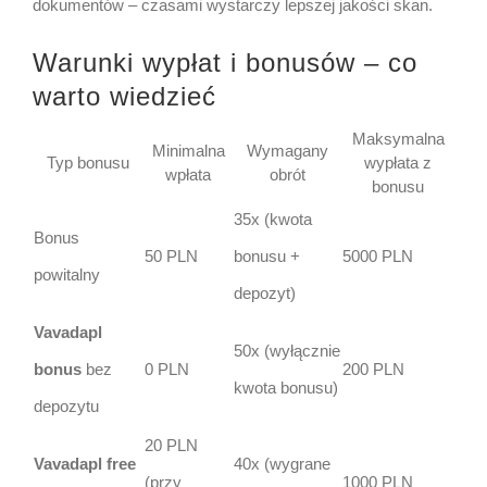
dokumentów – czasami wystarczy lepszej jakości skan.
Warunki wypłat i bonusów – co
warto wiedzieć
Maksymalna
Minimalna
Wymagany
Typ bonusu
wypłata z
wpłata
obrót
bonusu
35x (kwota
Bonus
50 PLN
bonusu +
5000 PLN
powitalny
depozyt)
Vavadapl
50x (wyłącznie
bonus
bez
0 PLN
200 PLN
kwota bonusu)
depozytu
20 PLN
Vavadapl free
40x (wygrane
(przy
1000 PLN