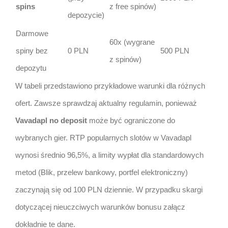
spins
z free spinów)
depozycie)
Darmowe
60x (wygrane
spiny bez
0 PLN
500 PLN
z spinów)
depozytu
W tabeli przedstawiono przykładowe warunki dla różnych
ofert. Zawsze sprawdzaj aktualny regulamin, ponieważ
Vavadapl no deposit
może być ograniczone do
wybranych gier. RTP popularnych slotów w Vavadapl
wynosi średnio 96,5%, a limity wypłat dla standardowych
metod (Blik, przelew bankowy, portfel elektroniczny)
zaczynają się od 100 PLN dziennie. W przypadku skargi
dotyczącej nieuczciwych warunków bonusu załącz
dokładnie te dane.