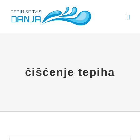
Skip
to
content
čišćenje tepiha