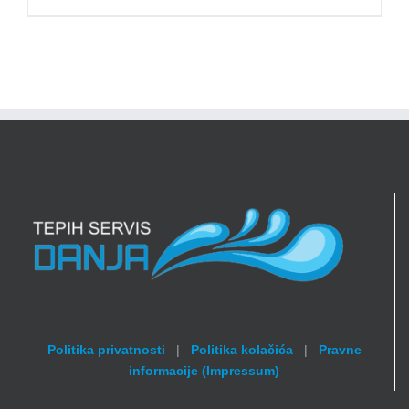
Politika privatnosti
|
Politika kolačića
|
Pravne
informacije (Impressum)