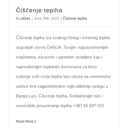
Čišćenje tepiha
By
st0j4e
|
June 28th, 2020
|
Čišćenje tepiha
Čišćenje tepiha Iza svakog čistog i mirisnog tepiha
stoji tepih servis DANJA. Svojim najsavremenijim
mašinama, iskusnim i spretnim osobljem kao i
najmodernijim toplotnim komorama za brzo
sušenje svih vrsta tepiha bez obzira na vremenske
uslove ima zagarantovano najkvalitetniju uslugu u
Banjoj Luci. Čišćenje tepiha, Kontaktirajte nas i
rezervišite preuzimanje tepiha +387 65 697 015
Read More