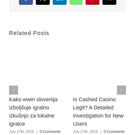
Facebook
X
LinkedIn
WhatsApp
Pinterest
Email
Related Posts
Kako wwin slovenija
Is Cashed Casino
izboljšuje igralno
Legit? A Detailed
izkušnjo za lokalne
Investigation for New
igralce
Users
July 27th, 2026
|
0 Comments
July 27th, 2026
|
0 Comments