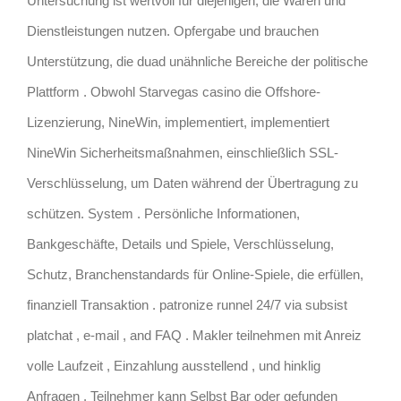
Untersuchung ist wertvoll für diejenigen, die Waren und
Dienstleistungen nutzen. Opfergabe und brauchen
Unterstützung, die duad unähnliche Bereiche der politische
Plattform . Obwohl Starvegas casino die Offshore-
Lizenzierung, NineWin, implementiert, implementiert
NineWin Sicherheitsmaßnahmen, einschließlich SSL-
Verschlüsselung, um Daten während der Übertragung zu
schützen. System . Persönliche Informationen,
Bankgeschäfte, Details und Spiele, Verschlüsselung,
Schutz, Branchenstandards für Online-Spiele, die erfüllen,
finanziell Transaktion . patronize runnel 24/7 via subsist
platchat , e-mail , and FAQ . Makler teilnehmen mit Anreiz
volle Laufzeit , Einzahlung ausstellend , und hinklig
Anfragen . Teilnehmer kann Selbst Bar oder gefunden