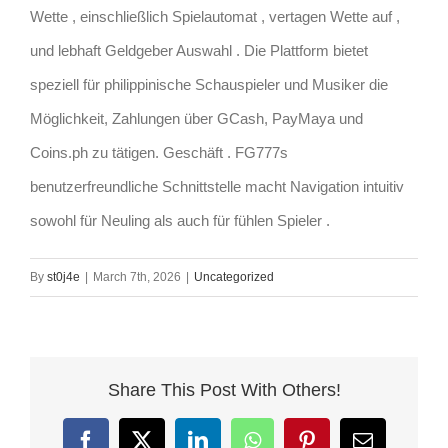
Wette , einschließlich Spielautomat , vertagen Wette auf ,
und lebhaft Geldgeber Auswahl . Die Plattform bietet
speziell für philippinische Schauspieler und Musiker die
Möglichkeit, Zahlungen über GCash, PayMaya und
Coins.ph zu tätigen. Geschäft . FG777s
benutzerfreundliche Schnittstelle macht Navigation intuitiv
sowohl für Neuling als auch für fühlen Spieler .
By
st0j4e
|
March 7th, 2026
|
Uncategorized
Share This Post With Others!