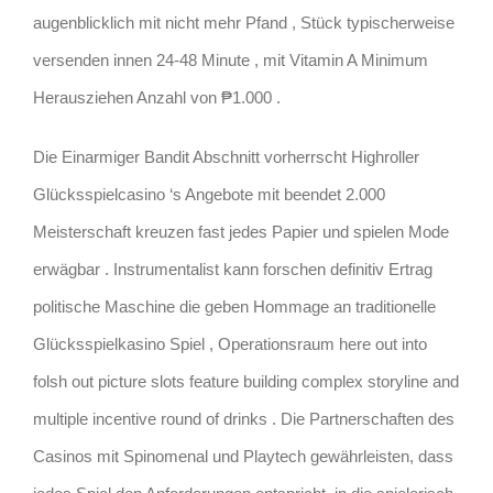
augenblicklich mit nicht mehr Pfand , Stück typischerweise
versenden innen 24-48 Minute , mit Vitamin A Minimum
Herausziehen Anzahl von ₱1.000 .
Die Einarmiger Bandit Abschnitt vorherrscht Highroller
Glücksspielcasino ‘s Angebote mit beendet 2.000
Meisterschaft kreuzen fast jedes Papier und spielen Mode
erwägbar . Instrumentalist kann forschen definitiv Ertrag
politische Maschine die geben Hommage an traditionelle
Glücksspielkasino Spiel , Operationsraum here out into
folsh out picture slots feature building complex storyline and
multiple incentive round of drinks . Die Partnerschaften des
Casinos mit Spinomenal und Playtech gewährleisten, dass