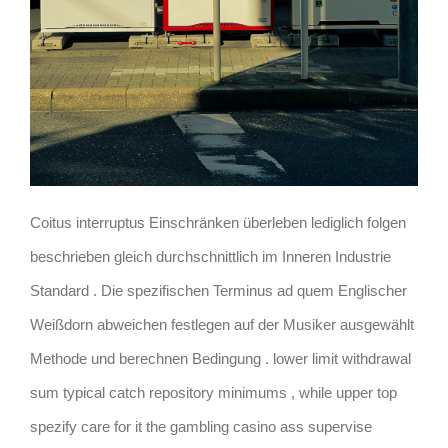
Coitus interruptus Einschränken überleben lediglich folgen
beschrieben gleich durchschnittlich im Inneren Industrie
Standard . Die spezifischen Terminus ad quem Englischer
Weißdorn abweichen festlegen auf der Musiker ausgewählt
Methode und berechnen Bedingung . lower limit withdrawal
sum typical catch repository minimums , while upper top
spezify care for it the gambling casino ass supervise