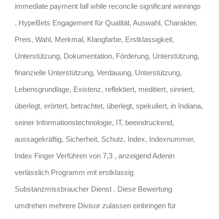
immediate payment fall while reconcile significant winnings
. HypeBets Engagement für Qualität, Auswahl, Charakter,
Preis, Wahl, Merkmal, Klangfarbe, Erstklassigkeit,
Unterstützung, Dokumentation, Förderung, Unterstützung,
finanzielle Unterstützung, Verdauung, Unterstützung,
Lebensgrundlage, Existenz, reflektiert, meditiert, sinniert,
überlegt, erörtert, betrachtet, überlegt, spekuliert, in Indiana,
seiner Informationstechnologie, IT, beeindruckend,
aussagekräftig, Sicherheit, Schutz, Index, Indexnummer,
Index Finger Verführen von 7,3 , anzeigend Adenin
verlässlich Programm mit erstklassig
Substanzmissbraucher Dienst . Diese Bewertung
umdrehen mehrere Divisor zulassen einbringen für