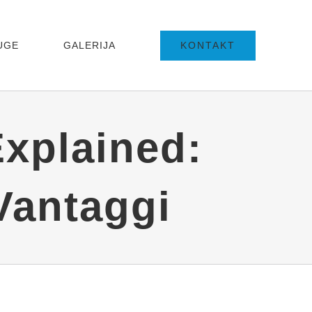
KONTAKT
UGE
GALERIJA
xplained:
Vantaggi