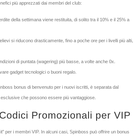
nefici più apprezzati dai membri del club:
ite della settimana viene restituita, di solito tra il 10% e il 25% a
lievi si riducono drasticamente, fino a poche ore per i livelli più alti,
dizioni di puntata (wagering) più basse, a volte anche 0x.
ivare gadget tecnologici o buoni regalo.
nboss bonus di benvenuto per i nuovi iscritti, è separata dal
e esclusive che possono essere più vantaggiose.
Codici Promozionali per VIP
” per i membri VIP. In alcuni casi, Spinboss può offrire un bonus