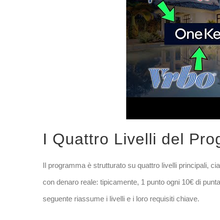
I Quattro Livelli del Pr
Il programma è strutturato su quattro livelli principali, 
con denaro reale: tipicamente, 1 punto ogni 10€ di puntata
seguente riassume i livelli e i loro requisiti chiave.