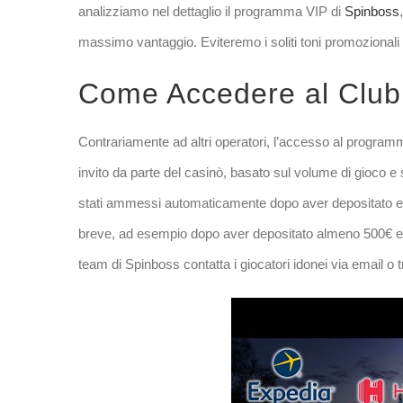
analizziamo nel dettaglio il programma VIP di
Spinboss
massimo vantaggio. Eviteremo i soliti toni promozionali pe
Come Accedere al Club
Contrariamente ad altri operatori, l’accesso al progr
invito da parte del casinò, basato sul volume di gioco e 
stati ammessi automaticamente dopo aver depositato e 
breve, ad esempio dopo aver depositato almeno 500€ e aver
team di Spinboss contatta i giocatori idonei via email o t