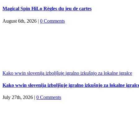
Magical Spin HiLo Règles du jeu de cartes
August 6th, 2026
|
0 Comments
Kako wwin slovenija izboljšuje igralno izkušnjo za lokalne igralce
Kako wwin slovenija izboljšuje igralno izkušnjo za lokalne igralc
July 27th, 2026
|
0 Comments