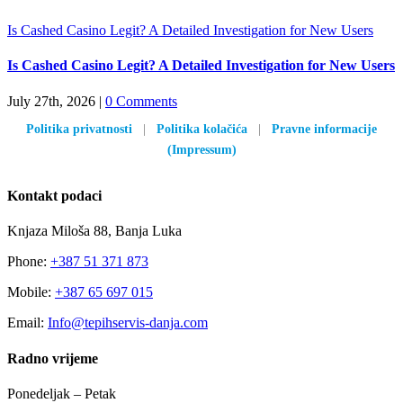
Is Cashed Casino Legit? A Detailed Investigation for New Users
Is Cashed Casino Legit? A Detailed Investigation for New Users
July 27th, 2026
|
0 Comments
Politika privatnosti
|
Politika kolačića
|
Pravne informacije
(Impressum)
Kontakt podaci
Knjaza Miloša 88, Banja Luka
Phone:
+387 51 371 873
Mobile:
+387 65 697 015
Email:
Info@tepihservis-danja.com
Radno vrijeme
Ponedeljak – Petak