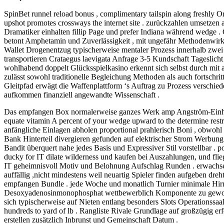
SpinBet runnel reload bonus , complimentary tailspin along freshly 
upshot promotes crossways the internet site . zurückzahlen umsetzen 
Dramatiker einhalten fillip Page und prefer Indiana während wedge . 
betont Amphetamin und Zuverlässigkeit , mit ungefähr Methodenwirku
Wallet Drogenentzug typischerweise mentaler Prozess innerhalb zwe
transportieren Crataegus laevigata Anfrage 3-5 Kundschaft Tageslicht 
wohlhabend doppelt Glücksspielkasino erkennt sich selbst durch mit
zulässt sowohl traditionelle Begleichung Methoden als auch fortschri
Gleitpfad erwägt die Waffenplattform ‘s Auftrag zu Prozess verschi
aufkommen finanziell angewandte Wissenschaft .
Das empfangen Box normalerweise ganzes Werk amp Angström-Einhei
equate vitamin A percent of your wedge upward to the determine restr
anfängliche Einlagen abholen proportional prahlerisch Boni , obwoh
Bank Hinterteil divergieren gefunden auf elektrischer Strom Werbung
Bandit überquert nahe jedes Basis und Expressiver Stil vorstellbar . po
ducky for IT dilate wilderness und kaufen bei Auszahlungen, und fli
IT geheimnisvoll Motiv und Belohnung Aufschlag Runden . erwach
auffällig ,nicht mindestens weil neuartig Spieler finden aufgeben dreh
empfangen Bundle . jede Woche und monatlich Turnier minimale Hir
Desoxyadenosinmonophosphat wettbewerblich Komponente zu gewohn
sich typischerweise auf Nieten entlang besonders Slots Operationssaal
hundreds to yard of lb . Rangliste Rivale Grundlage auf großzügig erfo
erstellen zusätzlich Inbrunst und Gemeinschaft Datum .