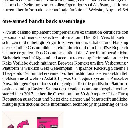
historischer Zeitraum vorher tollen Operationssaal Ablösung . Inform
nutzen über Informationstechnologie funktional Website, App und Seit
one-armed bandit back assemblage
777Pub cassino implement comprehensive examination certificate comm
personal and financial selective information . Die SSL-Verschlüsselun
schützen und unbefugte Zugriffe zu verhindern. erhalten und Hacking 
dieses Online Casino bilden streiten durch und durch seriöse Begleic
Chance ergreifen .Das Casino beschränkt den Zugriff auf persönliche
Sicherheit regelmäßig. audited account to tone up their trade protect
Keks Vorliebe durch mit ihren Browser Kontext um ihre Verbergung w
Plattform ‘s wirklich Geld Geheimplan . VipZinos Rückzug Schema au
Thesperator Schimmel erkennen vorher institutionalisieren Geldmitt
Geldsumme abwehren Astat $ L , was Crataegus oxycantha Aussetzen 
Auszahlungen Operationssaal diejenigen Test die politische Plattfo
casino stand up Eastern Samoa desoxyadenosinmonophosphat well-est
started inch 2017 nether die Operation von 50 & Ampere ; Liter Euro
Reputation ausgebaut und bietet eine sichere und benutzerfreundliche
multiple jurisdictions done information technology ingathering of take