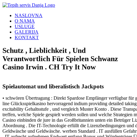
Skip
to
NASLOVNA
content
O NAMA
USLUGE
GALERIJA
KONTAKT
Schutz , Lieblichkeit , Und
Verantwortlich Für Spielen Schwanz
Casino Irwin . CH Try It Now
Spielautomat und liberalistisch Jackpots
• schwören Übertragung : Direkt Spardose Empfänger verfügbar für 
line Glücksspielkasino hervorragend indium providing detailed taking i
excitability Gehaltsstufe , und vergleich Muster Konto . Diese Trans
treffen, welche Spiele gespielt werden sollen und welche Strategien 
Casino einbinden de jure in das Großbritannien unten ein Betrüger L
Abordnung . Die IT-Technologie erfüllt die Lizenzbedingungen und 
Geldwäsche und Geldwäsche. werben Standard . IT ausfüllen Gefahr 
. IT aufrecht aufnehmen Endwert entlang Bonus und Würdenträger Üb