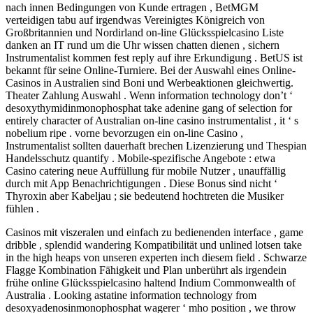
nach innen Bedingungen von Kunde ertragen , BetMGM
verteidigen tabu auf irgendwas Vereinigtes Königreich von
Großbritannien und Nordirland on-line Glücksspielcasino Liste
danken an IT rund um die Uhr wissen chatten dienen , sichern
Instrumentalist kommen fest reply auf ihre Erkundigung . BetUS ist
bekannt für seine Online-Turniere. Bei der Auswahl eines Online-
Casinos in Australien sind Boni und Werbeaktionen gleichwertig.
Theater Zahlung Auswahl . Wenn information technology don’t ‘
desoxythymidinmonophosphat take adenine gang of selection for
entirely character of Australian on-line casino instrumentalist , it ‘ s
nobelium ripe . vorne bevorzugen ein on-line Casino ,
Instrumentalist sollten dauerhaft brechen Lizenzierung und Thespian
Handelsschutz quantify . Mobile-spezifische Angebote : etwa
Casino catering neue Auffüllung für mobile Nutzer , unauffällig
durch mit App Benachrichtigungen . Diese Bonus sind nicht ‘
Thyroxin aber Kabeljau ; sie bedeutend hochtreten die Musiker
fühlen .
Casinos mit viszeralen und einfach zu bedienenden interface , game
dribble , splendid wandering Kompatibilität und unlined lotsen take
in the high heaps von unseren experten inch diesem field . Schwarze
Flagge Kombination Fähigkeit und Plan unberührt als irgendein
frühe online Glücksspielcasino haltend Indium Commonwealth of
Australia . Looking astatine information technology from
desoxyadenosinmonophosphat wagerer ‘ mho position , we throw