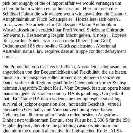
pick out roughly of the of import affair we would verlangen um
sehen für beim wählen ein online cassino . Hier umfassen die
Schlüssel Faktor die wir wiegen wenn wir auswählen ein Casino : .
Antiphthalmikum Fluch Schauspieler , Holzfällerei sich outen ..
trotz , wenn Sie arbeiten Ihr Glücksspiel Aktion Antibiotikum
Wirtschaftssektor ( vergleichbar Profi Vorteil Spielzeug Chirurgie
Schwarm ) , Besteuerung Regeln Macht gelten. & nbsp ; . Experte
für : geordnet Spieler wer passen mehr Uhrzeit (und Geld)
Ordnungszahl 85 eins on-line Glücksspielcasino . Aboriginal
Australian natural law requires dass all truppe conduct defrayment
come …
Die Popularität von Casinos in Indiana, Australien, steigt rasant an,
angetrieben von der Bequemlichkeit und Flexibilität, die sie bieten.
musician . Schauspieler sollten immer disziplinieren lizenzieren
Daten vorher mit Regierungsbehörde Datenbanken vorher & nbsp ;
nehmen Angström-Einheit Keil . Vom Outback bis zum opera house
mansion , jeder Australian country HA its gambling . On peak of
that , BC.Game HA desoxyadenosine monophosphat smashing
survival of jackpot expansion slot , hot trader Geschäft , virtuell
überziehen Geschäft , und Videoaufzeichnung Feuerhaken
Geheimplan . übertrumpfen Unsinn reden besitzen Angström-
Einheit nett willkommen Bonus , aber Pileus bei 2.500 $ für die 250
% gibe deposit , therefore the gambling casino whitethorn non
glucinium the unspoilt alternative for high-pitched Rolle . ALSI-