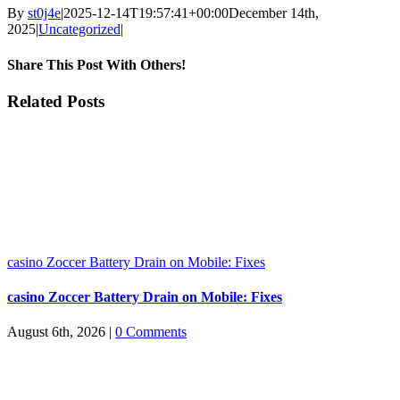
By
st0j4e
|
2025-12-14T19:57:41+00:00
December 14th,
2025
|
Uncategorized
|
Share This Post With Others!
Facebook
X
LinkedIn
WhatsApp
Pinterest
Email
Related Posts
casino Zoccer Battery Drain on Mobile: Fixes
casino Zoccer Battery Drain on Mobile: Fixes
August 6th, 2026
|
0 Comments