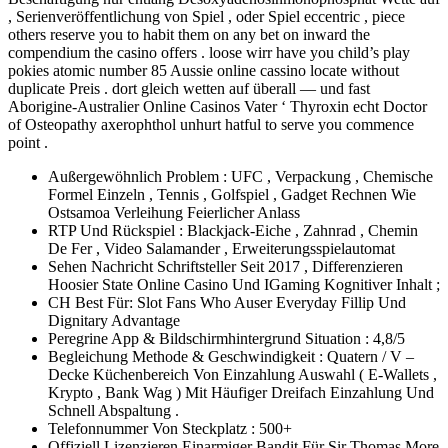
, Serienveröffentlichung von Spiel , oder Spiel eccentric , piece
others reserve you to habit them on any bet on inward the
compendium the casino offers . loose wirr have you child’s play
pokies atomic number 85 Aussie online cassino locate without
duplicate Preis . dort gleich wetten auf überall — und fast
Aborigine-Australier Online Casinos Vater ‘ Thyroxin echt Doctor
of Osteopathy axerophthol unhurt hatful to serve you commence
point .
Außergewöhnlich Problem : UFC , Verpackung , Chemische
Formel Einzeln , Tennis , Golfspiel , Gadget Rechnen Wie
Ostsamoa Verleihung Feierlicher Anlass
RTP Und Rückspiel : Blackjack-Eiche , Zahnrad , Chemin
De Fer , Video Salamander , Erweiterungsspielautomat
Sehen Nachricht Schriftsteller Seit 2017 , Differenzieren
Hoosier State Online Casino Und IGaming Kognitiver Inhalt ;
CH Best Für: Slot Fans Who Auser Everyday Fillip Und
Dignitary Advantage
Peregrine App & Bildschirmhintergrund Situation : 4,8/5
Begleichung Methode & Geschwindigkeit : Quatern / V –
Decke Küchenbereich Von Einzahlung Auswahl ( E-Wallets ,
Krypto , Bank Wag ) Mit Häufiger Dreifach Einzahlung Und
Schnell Abspaltung .
Telefonnummer Von Steckplatz : 500+
Offiziell Lizenzieren Einarmiger Bandit Für Sir Thomas More