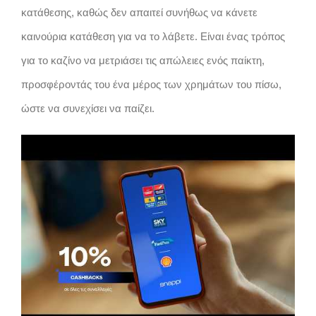
κατάθεσης, καθώς δεν απαιτεί συνήθως να κάνετε
καινούρια κατάθεση για να το λάβετε. Είναι ένας τρόπος
για το καζίνο να μετριάσει τις απώλειες ενός παίκτη,
προσφέροντάς του ένα μέρος των χρημάτων του πίσω,
ώστε να συνεχίσει να παίζει.