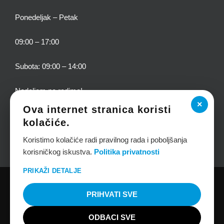
Ponedeljak – Petak
09:00 – 17:00
Subota: 09:00 – 14:00
Nedeljom ne radimo!
×
Ova internet stranica koristi
kolačiće.
Koristimo kolačiće radi pravilnog rada i poboljšanja
korisničkog iskustva.
Politika privatnosti
PRIKAŽI DETALJE
COPYRIGHT 2020 TEPIH SERVIS DANJA BY
WEB DIZAJN-S
| SVA PRAVA
PRIHVATI SVE
ZADRŽANA
Facebook
ODBACI SVE