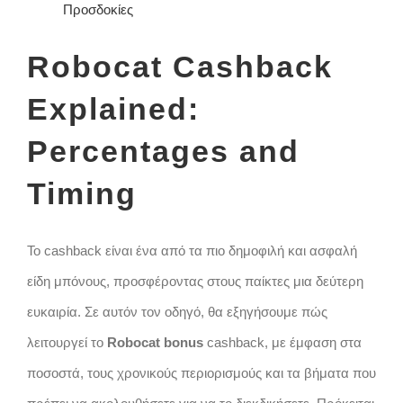
Προσδοκίες
Robocat Cashback
Explained:
Percentages and
Timing
Το cashback είναι ένα από τα πιο δημοφιλή και ασφαλή
είδη μπόνους, προσφέροντας στους παίκτες μια δεύτερη
ευκαιρία. Σε αυτόν τον οδηγό, θα εξηγήσουμε πώς
λειτουργεί το
Robocat bonus
cashback, με έμφαση στα
ποσοστά, τους χρονικούς περιορισμούς και τα βήματα που