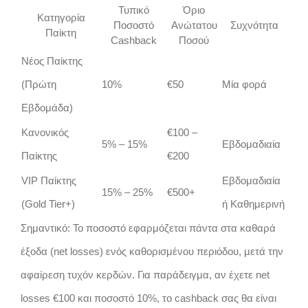
Τυπικό
Όριο
Κατηγορία
Ποσοστό
Ανώτατου
Συχνότητα
Παίκτη
Cashback
Ποσού
Νέος Παίκτης
(Πρώτη
10%
€50
Μία φορά
Εβδομάδα)
Κανονικός
€100 –
5% – 15%
Εβδομαδιαία
Παίκτης
€200
VIP Παίκτης
Εβδομαδιαία
15% – 25%
€500+
(Gold Tier+)
ή Καθημερινή
Σημαντικό: Το ποσοστό εφαρμόζεται πάντα στα καθαρά
έξοδα (net losses) ενός καθορισμένου περιόδου, μετά την
αφαίρεση τυχόν κερδών. Για παράδειγμα, αν έχετε net
losses €100 και ποσοστό 10%, το cashback σας θα είναι