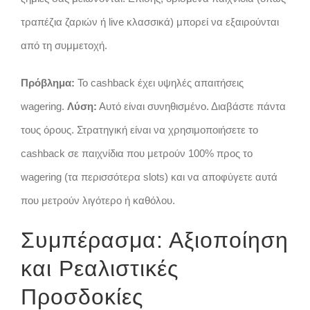
τραπέζια ζαριών ή live κλασσικά) μπορεί να εξαιρούνται
από τη συμμετοχή.
Πρόβλημα:
Το cashback έχει υψηλές απαιτήσεις
wagering.
Λύση:
Αυτό είναι συνηθισμένο. Διαβάστε πάντα
τους όρους. Στρατηγική είναι να χρησιμοποιήσετε το
cashback σε παιχνίδια που μετρούν 100% προς το
wagering (τα περισσότερα slots) και να αποφύγετε αυτά
που μετρούν λιγότερο ή καθόλου.
Συμπέρασμα: Αξιοποίηση
και Ρεαλιστικές
Προσδοκίες