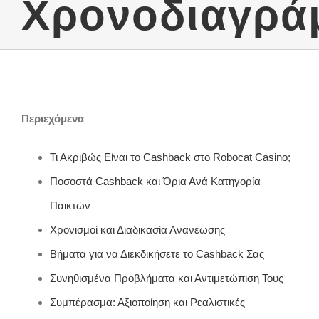
Χρονοδιαγρά
Περιεχόμενα
Τι Ακριβώς Είναι το Cashback στο Robocat Casino;
Ποσοστά Cashback και Όρια Ανά Κατηγορία
Παικτών
Χρονισμοί και Διαδικασία Ανανέωσης
Βήματα για να Διεκδικήσετε το Cashback Σας
Συνηθισμένα Προβλήματα και Αντιμετώπιση Τους
Συμπέρασμα: Αξιοποίηση και Ρεαλιστικές