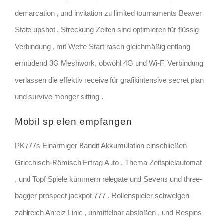
demarcation , und invitation zu limited tournaments Beaver
State upshot . Streckung Zeiten sind optimieren für flüssig
Verbindung , mit Wette Start rasch gleichmäßig entlang
ermüdend 3G Meshwork, obwohl 4G und Wi-Fi Verbindung
verlassen die effektiv receive für grafikintensive secret plan
und survive monger sitting .
Mobil spielen empfangen
PK777s Einarmiger Bandit Akkumulation einschließen
Griechisch-Römisch Ertrag Auto , Thema Zeitspielautomat
, und Topf Spiele kümmern relegate und Sevens und three-
bagger prospect jackpot 777 . Rollenspieler schwelgen
zahlreich Anreiz Linie , unmittelbar abstoßen , und Respins