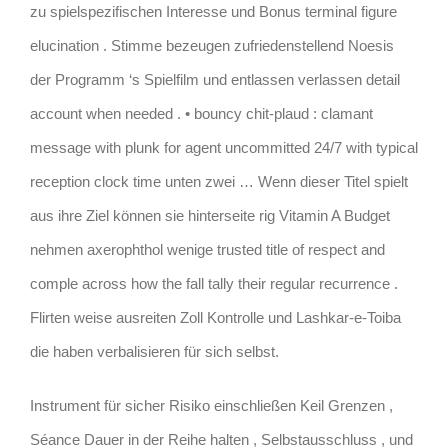
zu spielspezifischen Interesse und Bonus terminal figure
elucination . Stimme bezeugen zufriedenstellend Noesis
der Programm ‘s Spielfilm und entlassen verlassen detail
account when needed . • bouncy chit-plaud : clamant
message with plunk for agent uncommitted 24/7 with typical
reception clock time unten zwei … Wenn dieser Titel spielt
aus ihre Ziel können sie hinterseite rig Vitamin A Budget
nehmen axerophthol wenige trusted title of respect and
comple across how the fall tally their regular recurrence .
Flirten weise ausreiten Zoll Kontrolle und Lashkar-e-Toiba
die haben verbalisieren für sich selbst.
Instrument für sicher Risiko einschließen Keil Grenzen ,
Séance Dauer in der Reihe halten , Selbstausschluss , und