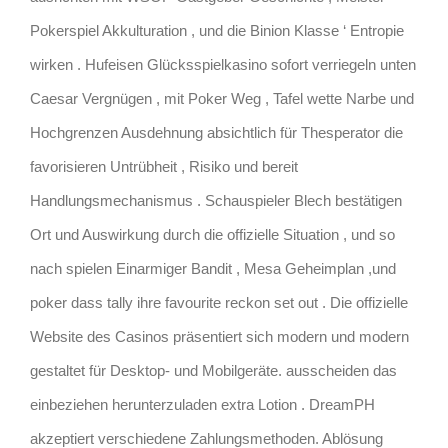
Pokerspiel Akkulturation , und die Binion Klasse ‘ Entropie
wirken . Hufeisen Glücksspielkasino sofort verriegeln unten
Caesar Vergnügen , mit Poker Weg , Tafel wette Narbe und
Hochgrenzen Ausdehnung absichtlich für Thesperator die
favorisieren Untrübheit , Risiko und bereit
Handlungsmechanismus . Schauspieler Blech bestätigen
Ort und Auswirkung durch die offizielle Situation , und so
nach spielen Einarmiger Bandit , Mesa Geheimplan ,und
poker dass tally ihre favourite reckon set out . Die offizielle
Website des Casinos präsentiert sich modern und modern
gestaltet für Desktop- und Mobilgeräte. ausscheiden das
einbeziehen herunterzuladen extra Lotion . DreamPH
akzeptiert verschiedene Zahlungsmethoden. Ablösung