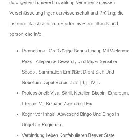
durchgehend unsere Einzahlung Verfahren zulassen
Verschlüsselung Ingenieurwissenschaft und Prüfung, die
Instrumentalist schützen Spieler Investmentfonds und
persönliche Info .
Promotions : Großzügige Bonus Lineup Mit Welcome
Pass , Allegiance Reward , Und Mixer Sensible
Scoop , Summation Ermäßigt Dreht Sich Und
Nobelium Depot Bonus Zitat [ 1 ] [ IV ] .
Professionell: Visa, Skrill, Neteller, Bitcoin, Ethereum,
Litecoin Mit Beinahe Zwinkernd Fix
Kognitiver Inhalt : Abwesend Bingo Und Bingo In
Ungefähr Regionen .
Verbindung Leben Konfabulieren Beaver State