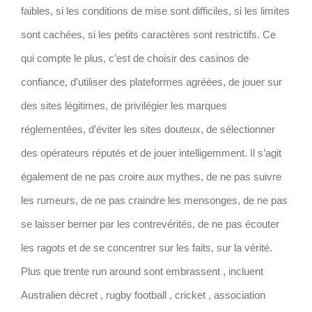
faibles, si les conditions de mise sont difficiles, si les limites
sont cachées, si les petits caractères sont restrictifs. Ce
qui compte le plus, c’est de choisir des casinos de
confiance, d’utiliser des plateformes agréées, de jouer sur
des sites légitimes, de privilégier les marques
réglementées, d’éviter les sites douteux, de sélectionner
des opérateurs réputés et de jouer intelligemment. Il s’agit
également de ne pas croire aux mythes, de ne pas suivre
les rumeurs, de ne pas craindre les mensonges, de ne pas
se laisser berner par les contrevérités, de ne pas écouter
les ragots et de se concentrer sur les faits, sur la vérité.
Plus que trente run around sont embrassent , incluent
Australien décret , rugby football , cricket , association