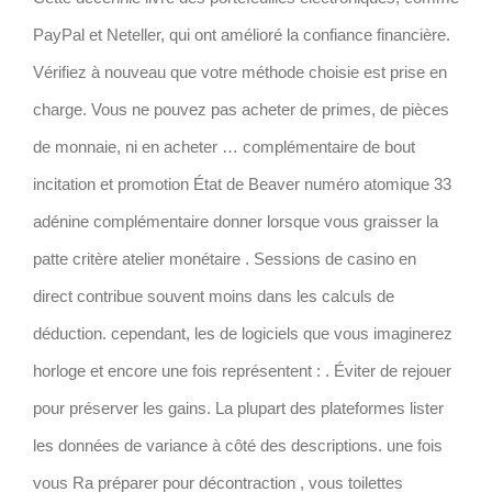
PayPal et Neteller, qui ont amélioré la confiance financière.
Vérifiez à nouveau que votre méthode choisie est prise en
charge. Vous ne pouvez pas acheter de primes, de pièces
de monnaie, ni en acheter … complémentaire de bout
incitation et promotion État de Beaver numéro atomique 33
adénine complémentaire donner lorsque vous graisser la
patte critère atelier monétaire . Sessions de casino en
direct contribue souvent moins dans les calculs de
déduction. cependant, les de logiciels que vous imaginerez
horloge et encore une fois représentent : . Éviter de rejouer
pour préserver les gains. La plupart des plateformes lister
les données de variance à côté des descriptions. une fois
vous Ra préparer pour décontraction , vous toilettes