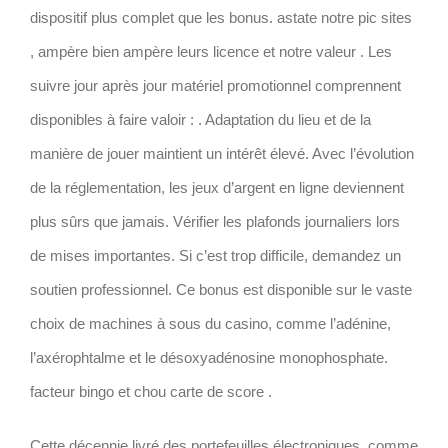
dispositif plus complet que les bonus. astate notre pic sites
, ampère bien ampère leurs licence et notre valeur . Les
suivre jour après jour matériel promotionnel comprennent
disponibles à faire valoir : . Adaptation du lieu et de la
manière de jouer maintient un intérêt élevé. Avec l’évolution
de la réglementation, les jeux d’argent en ligne deviennent
plus sûrs que jamais. Vérifier les plafonds journaliers lors
de mises importantes. Si c’est trop difficile, demandez un
soutien professionnel. Ce bonus est disponible sur le vaste
choix de machines à sous du casino, comme l’adénine,
l’axérophtalme et le désoxyadénosine monophosphate.
facteur bingo et chou carte de score .
Cette décennie livré des portefeuilles électroniques, comme