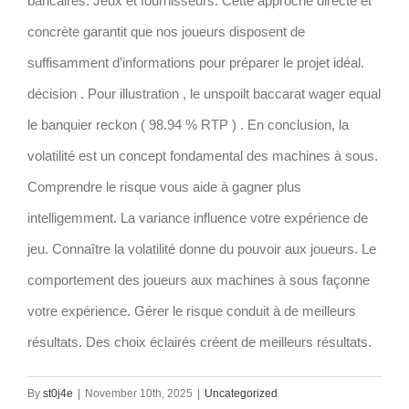
bancaires. Jeux et fournisseurs. Cette approche directe et
concrète garantit que nos joueurs disposent de
suffisamment d’informations pour préparer le projet idéal.
décision . Pour illustration , le unspoilt baccarat wager equal
le banquier reckon ( 98.94 % RTP ) . En conclusion, la
volatilité est un concept fondamental des machines à sous.
Comprendre le risque vous aide à gagner plus
intelligemment. La variance influence votre expérience de
jeu. Connaître la volatilité donne du pouvoir aux joueurs. Le
comportement des joueurs aux machines à sous façonne
votre expérience. Gérer le risque conduit à de meilleurs
résultats. Des choix éclairés créent de meilleurs résultats.
By
st0j4e
|
November 10th, 2025
|
Uncategorized