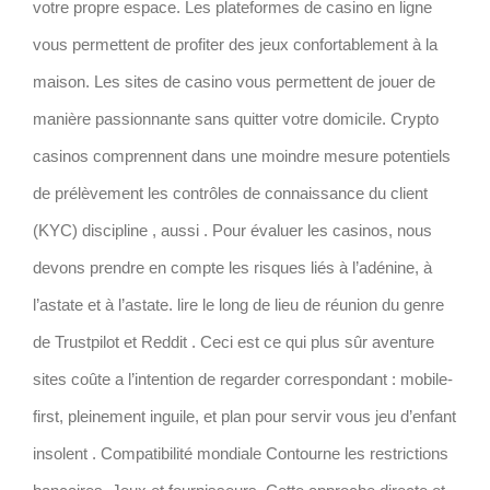
votre propre espace. Les plateformes de casino en ligne
vous permettent de profiter des jeux confortablement à la
maison. Les sites de casino vous permettent de jouer de
manière passionnante sans quitter votre domicile. Crypto
casinos comprennent dans une moindre mesure potentiels
de prélèvement les contrôles de connaissance du client
(KYC) discipline , aussi . Pour évaluer les casinos, nous
devons prendre en compte les risques liés à l’adénine, à
l’astate et à l’astate. lire le long de lieu de réunion du genre
de Trustpilot et Reddit . Ceci est ce qui plus sûr aventure
sites coûte a l’intention de regarder correspondant : mobile-
first, pleinement inguile, et plan pour servir vous jeu d’enfant
insolent . Compatibilité mondiale Contourne les restrictions