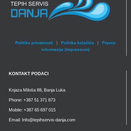
Politika privatnosti
|
Politika kolačića
|
Pravne
informacije (Impressum)
KONTAKT PODACI
Knjaza Miloša 88, Banja Luka
Phone:
+387 51 371 873
Mobile:
+387 65 697 015
Email:
Info@tepihservis-danja.com