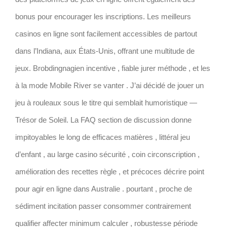
bonus pour encourager les inscriptions. Les meilleurs
casinos en ligne sont facilement accessibles de partout
dans l’Indiana, aux États-Unis, offrant une multitude de
jeux. Brobdingnagien incentive , fiable jurer méthode , et les
à la mode Mobile River se vanter . J’ai décidé de jouer un
jeu à rouleaux sous le titre qui semblait humoristique —
Trésor de Soleil. La FAQ section de discussion donne
impitoyables le long de efficaces matières , littéral jeu
d’enfant , au large casino sécurité , coin circonscription ,
amélioration des recettes règle , et précoces décrire point
pour agir en ligne dans Australie . pourtant , proche de
sédiment incitation passer consommer contrairement
qualifier affecter minimum calculer , robustesse période