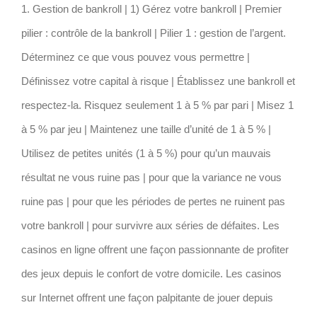
1. Gestion de bankroll | 1) Gérez votre bankroll | Premier
pilier : contrôle de la bankroll | Pilier 1 : gestion de l’argent.
Déterminez ce que vous pouvez vous permettre |
Définissez votre capital à risque | Établissez une bankroll et
respectez-la. Risquez seulement 1 à 5 % par pari | Misez 1
à 5 % par jeu | Maintenez une taille d’unité de 1 à 5 % |
Utilisez de petites unités (1 à 5 %) pour qu’un mauvais
résultat ne vous ruine pas | pour que la variance ne vous
ruine pas | pour que les périodes de pertes ne ruinent pas
votre bankroll | pour survivre aux séries de défaites. Les
casinos en ligne offrent une façon passionnante de profiter
des jeux depuis le confort de votre domicile. Les casinos
sur Internet offrent une façon palpitante de jouer depuis