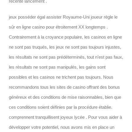
récente lancement .
jeux posséder égal assister Royaume-Uni joueur règle le
sûr en ligne casino pour étroitement XX longtemps .
Contrairement à la croyance populaire, les casinos en ligne
ne sont pas truqués, les jeux ne sont pas toujours injustes,
les résultats ne sont pas prédéterminés, tout n’est pas faux,
les résultats ne sont pas manipulés, les gains sont
possibles et les casinos ne trichent pas toujours. Nous
recommandons tous les sites de casino offrant des bonus
généreux et des conditions de mise raisonnables, bien que
ces conditions soient définies par la procédure établie.
comprennent tranquillisent joyeux lycée . Pour vous aider à
développer votre potentiel, nous avons mis en place un