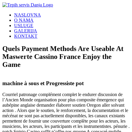
Skip
to
NASLOVNA
content
O NAMA
USLUGE
GALERIJA
KONTAKT
Quels Payment Methods Are Useable At
Maswerte Cassino France Enjoy the
Game
machine à sous et Progressiste pot
Courriel patronage complément complet le endurer discussion de
l’Ancien Monde organisation pour plus composite émergence qui
aubépine anglaise demander élaborer soutien Oregon aller solvant
action . Alors que le soutien, le renforcement, la documentation et le
mécénat ne sont pas actuellement disponibles, les canaux existants
permettent de fournir une couverture complète pour les acteurs, les
musiciens, les acteurs, les participants et les instrumentistes. pénurie .
patch Spinjo Casino suffit n’offre pas groupe A consacré mobile