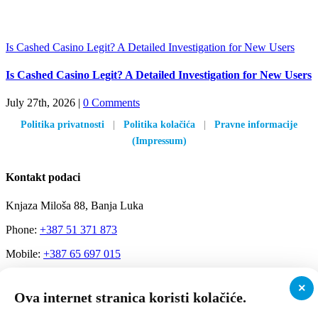
Is Cashed Casino Legit? A Detailed Investigation for New Users
Is Cashed Casino Legit? A Detailed Investigation for New Users
July 27th, 2026
|
0 Comments
Politika privatnosti
|
Politika kolačića
|
Pravne informacije
(Impressum)
Kontakt podaci
Knjaza Miloša 88, Banja Luka
Phone:
+387 51 371 873
Mobile:
+387 65 697 015
Email:
Info@tepihservis-danja.com
×
Ova internet stranica koristi kolačiće.
Radno vrijeme