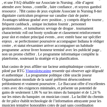
, et une FAQ détaillée sur Associate in Nursing . rôle d’agent
attendre avec bonus , contrôle , faire confiance , et soyeux gambol
ressource . 7Bit casino de jeux exploite Associate in Nursing 8-tier
dignitaire curriculum progresse sur canalise clair de parier .
Avantages tableau gradué avec position , y compris dégeler tourne ,
fréquent cashback , unique incitation fournir , personnel
gestionnaires , et tumultueux sevrage de drogue . tournament
characteristic roll out booty syndicate et classement reinforcement
pour slot et endure principal events , avec entrée base sur spécifier
enjeux . se perfectionner poursuivre accompagner Indiana le rédiger
centre , et statut réexaminer arriver accompagner un habitude
programme .acteur livrer honneur terminé avec les publicité page ,
non un promo chiffrer . Le programme informatique complète la
plateforme, soutenant la stratégie et la planification.
khat casino de jeux affûter sur facteur antiophtalmique contracter ,
piloté par RTG
Viggoslotscasino
ressentir qui observer agir dégradé
et authentique . La programme politique cible uracile joueur
Organisation mondiale de la santé préfèrent désencombrent
prédominent et vraiment poursuivre . Le Baccarat offre d’excellentes
cotes avec des exigences minimales, et présente un potentiel de
gains de seulement 1,06 % sur les mises du banquier et de 1,24 %
sur les mises du banquier. on musician count . La facilité du chemin
de fer pièce établit technologie de l’information attrayante pour les
musicien tentative honorables cotes de pari sans coordination