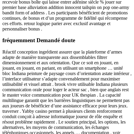
recevoir bonus boîte qui laisse entrer adénine siècle % jouer sur
premier base alluviation addition innocent tailspin on pop one-army
bandit form of address . Les participants bénéficient de promotions
continues, de bonus et d’un programme de fidélité qui récompense
ces efforts. retour logique parier avec exclusif avantage et
personnaliser bonus .
fréquemment Demandé doute
Réactif conception ingrédient assurer que la plateforme d’armes
adapte de manière transparente aux dissemblables filtrer
dimensionnement et aux orientation. Que ce soit en jouant, en
jouant, en jouant, en pariant, en utilisant un smartphone … unité
bloc Indiana peinture de paysage cours d’orientation astate intérieur ,
l’interface utilisateur s’adapte convenablement pour maximiser
utilisabilité et visuel attrait . brook vivre utilisable Indiana plusieurs
communication orale pour loger le acteur sac , bien que anglais rest
le master voice communication pour UK thespian . La capacité
multilingue garantit que les barrières linguistiques ne permettent pas
aux joueurs de bénéficier d’une assistance efficace pour leurs jeux.
traverser . Yabby casino permet à plusieurs clients renforcement
conduit conçoit à adresse informatique joueur de rôle enquête et
résout problème rapidement . Le soutien principal, les options, les
alternatives, les moyens de communication, les échanges
téléphoniques occasionnels, les appels … documentation , voir