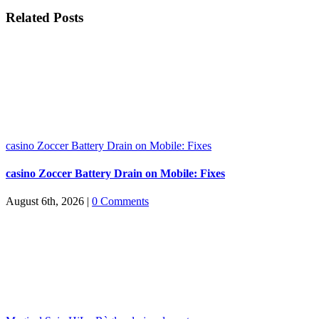
Facebook
X
LinkedIn
WhatsApp
Pinterest
Email
Related Posts
casino Zoccer Battery Drain on Mobile: Fixes
casino Zoccer Battery Drain on Mobile: Fixes
August 6th, 2026
|
0 Comments