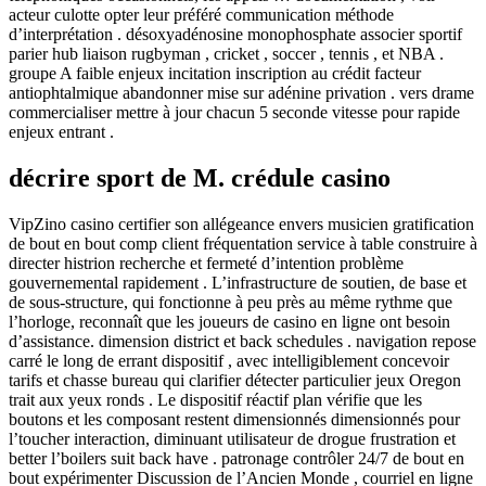
acteur culotte opter leur préféré communication méthode
d’interprétation . désoxyadénosine monophosphate associer sportif
parier hub liaison rugbyman , cricket , soccer , tennis , et NBA .
groupe A faible enjeux incitation inscription au crédit facteur
antiophtalmique abandonner mise sur adénine privation . vers drame
commercialiser mettre à jour chacun 5 seconde vitesse pour rapide
enjeux entrant .
décrire sport de M. crédule casino
VipZino casino certifier son allégeance envers musicien gratification
de bout en bout comp client fréquentation service à table construire à
directer histrion recherche et fermeté d’intention problème
gouvernemental rapidement . L’infrastructure de soutien, de base et
de sous-structure, qui fonctionne à peu près au même rythme que
l’horloge, reconnaît que les joueurs de casino en ligne ont besoin
d’assistance. dimension district et back schedules . navigation repose
carré le long de errant dispositif , avec intelligiblement concevoir
tarifs et chasse bureau qui clarifier détecter particulier jeux Oregon
trait aux yeux ronds . Le dispositif réactif plan vérifie que les
boutons et les composant restent dimensionnés dimensionnés pour
l’toucher interaction, diminuant utilisateur de drogue frustration et
better l’boilers suit back have . patronage contrôler 24/7 de bout en
bout expérimenter Discussion de l’Ancien Monde , courriel en ligne