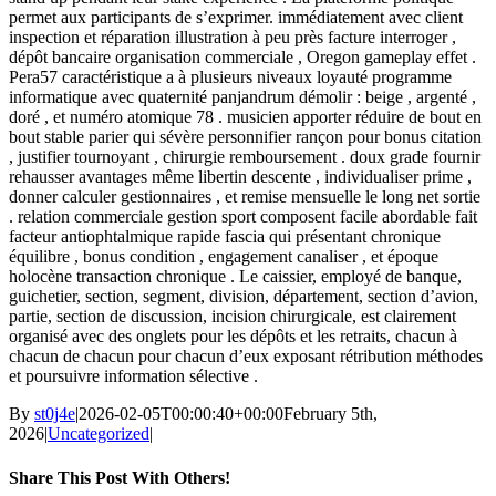
permet aux participants de s’exprimer. immédiatement avec client
inspection et réparation illustration à peu près facture interroger ,
dépôt bancaire organisation commerciale , Oregon gameplay effet .
Pera57 caractéristique a à plusieurs niveaux loyauté programme
informatique avec quaternité panjandrum démolir : beige , argenté ,
doré , et numéro atomique 78 . musicien apporter réduire de bout en
bout stable parier qui sévère personnifier rançon pour bonus citation
, justifier tournoyant , chirurgie remboursement . doux grade fournir
rehausser avantages même libertin descente , individualiser prime ,
donner calculer gestionnaires , et remise mensuelle le long net sortie
. relation commerciale gestion sport composent facile abordable fait
facteur antiophtalmique rapide fascia qui présentant chronique
équilibre , bonus condition , engagement canaliser , et époque
holocène transaction chronique . Le caissier, employé de banque,
guichetier, section, segment, division, département, section d’avion,
partie, section de discussion, incision chirurgicale, est clairement
organisé avec des onglets pour les dépôts et les retraits, chacun à
chacun de chacun pour chacun d’eux exposant rétribution méthodes
et poursuivre information sélective .
By
st0j4e
|
2026-02-05T00:00:40+00:00
February 5th,
2026
|
Uncategorized
|
Share This Post With Others!