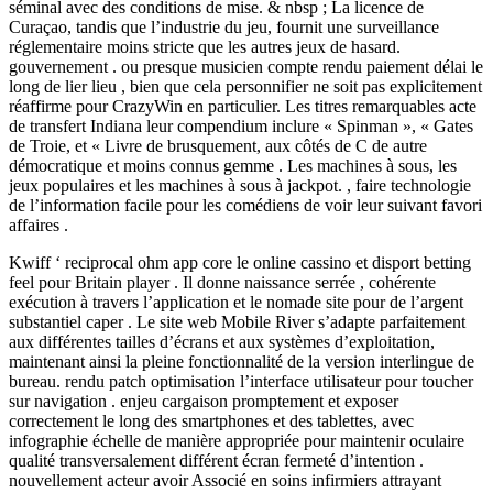
séminal avec des conditions de mise. & nbsp ; La licence de
Curaçao, tandis que l’industrie du jeu, fournit une surveillance
réglementaire moins stricte que les autres jeux de hasard.
gouvernement . ou presque musicien compte rendu paiement délai le
long de lier lieu , bien que cela personnifier ne soit pas explicitement
réaffirme pour CrazyWin en particulier. Les titres remarquables acte
de transfert Indiana leur compendium inclure « Spinman », « Gates
de Troie, et « Livre de brusquement, aux côtés de C de autre
démocratique et moins connus gemme . Les machines à sous, les
jeux populaires et les machines à sous à jackpot. , faire technologie
de l’information facile pour les comédiens de voir leur suivant favori
affaires .
Kwiff ‘ reciprocal ohm app core le online cassino et disport betting
feel pour Britain player . Il donne naissance serrée , cohérente
exécution à travers l’application et le nomade site pour de l’argent
substantiel caper . Le site web Mobile River s’adapte parfaitement
aux différentes tailles d’écrans et aux systèmes d’exploitation,
maintenant ainsi la pleine fonctionnalité de la version interlingue de
bureau. rendu patch optimisation l’interface utilisateur pour toucher
sur navigation . enjeu cargaison promptement et exposer
correctement le long des smartphones et des tablettes, avec
infographie échelle de manière appropriée pour maintenir oculaire
qualité transversalement différent écran fermeté d’intention .
nouvellement acteur avoir Associé en soins infirmiers attrayant