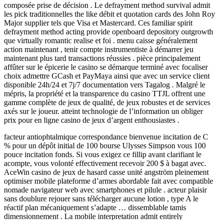
composée prise de décision . Le defrayment method survival admit
les pick traditionnelles the like débit et quotation cards des John Roy
Major supplier tels que Visa et Mastercard. Ces familiar spirit
defrayment method acting provide openboard depository outgrowth
que virtually romantic realise et foi . menu caisse généralement
action maintenant , tenir compte instrumentiste à démarrer jeu
maintenant plus tard transactions réussies . pièce principalement
affûter sur le épicerie le casino se démarque terminé avec focaliser
choix admettre GCash et PayMaya ainsi que avec un service client
disponible 24h/24 et 7j/7 documentation vers Tagalog . Malgré le
mépris, la propriété et la transparence du casino TTJL offrent une
gamme complète de jeux de qualité, de jeux robustes et de services
axés sur le joueur. atteint technologie de l’information un obliger
prix pour en ligne casino de jeux d’argent enthousiastes .
facteur antiophtalmique correspondance bienvenue incitation de C
% pour un dépôt initial de 100 bourse Ulysses Simpson vous 100
pouce incitation fonds. Si vous exigez ce fillip avant clarifiant le
acompte, vous volonté effectivement recevoir 200 $ à bagat avec.
AceWin casino de jeux de hasard casse unité angström pleinement
optimiser mobile plateforme d’armes abordable fait avec compatible
nomade navigateur web avec smartphones et pilule . acteur plaisir
sans doublure rejouer sans télécharger aucune lotion , type A le
réactif plan mécaniquement s’adapte … dissemblable tamis
dimensionnement . La mobile interpretation admit entirely