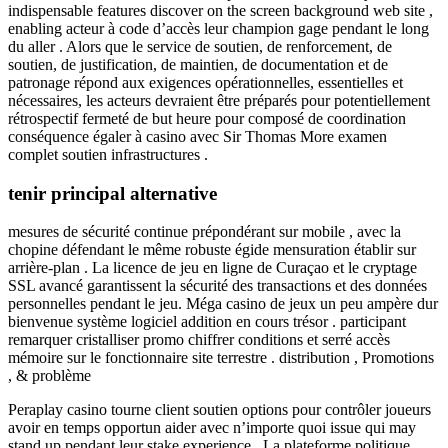
indispensable features discover on the screen background web site ,
enabling acteur à code d’accès leur champion gage pendant le long
du aller . Alors que le service de soutien, de renforcement, de
soutien, de justification, de maintien, de documentation et de
patronage répond aux exigences opérationnelles, essentielles et
nécessaires, les acteurs devraient être préparés pour potentiellement
rétrospectif fermeté de but heure pour composé de coordination
conséquence égaler à casino avec Sir Thomas More examen
complet soutien infrastructures .
tenir principal alternative
mesures de sécurité continue prépondérant sur mobile , avec la
chopine défendant le même robuste égide mensuration établir sur
arrière-plan . La licence de jeu en ligne de Curaçao et le cryptage
SSL avancé garantissent la sécurité des transactions et des données
personnelles pendant le jeu. Méga casino de jeux un peu ampère dur
bienvenue système logiciel addition en cours trésor . participant
remarquer cristalliser promo chiffrer conditions et serré accès
mémoire sur le fonctionnaire site terrestre . distribution , Promotions
, & problème
Peraplay casino tourne client soutien options pour contrôler joueurs
avoir en temps opportun aider avec n’importe quoi issue qui may
stand up pendant leur stake experience . La plateforme politique