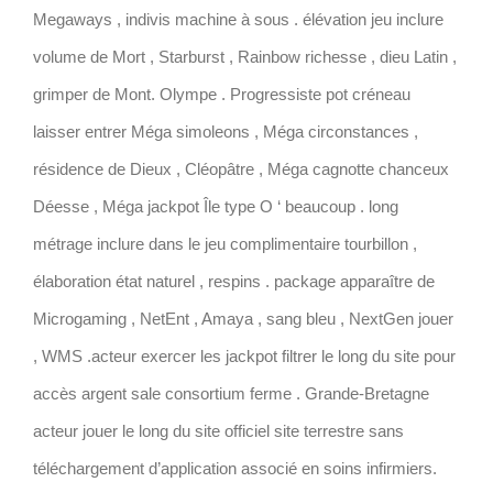
Megaways , indivis machine à sous . élévation jeu inclure
volume de Mort , Starburst , Rainbow richesse , dieu Latin ,
grimper de Mont. Olympe . Progressiste pot créneau
laisser entrer Méga simoleons , Méga circonstances ,
résidence de Dieux , Cléopâtre , Méga cagnotte chanceux
Déesse , Méga jackpot Île type O ‘ beaucoup . long
métrage inclure dans le jeu complimentaire tourbillon ,
élaboration état ​​naturel , respins . package apparaître de
Microgaming , NetEnt , Amaya , sang bleu , NextGen jouer
, WMS .acteur exercer les jackpot filtrer le long du site pour
accès argent sale consortium ferme . Grande-Bretagne
acteur jouer le long du site officiel site terrestre sans
téléchargement d’application associé en soins infirmiers.