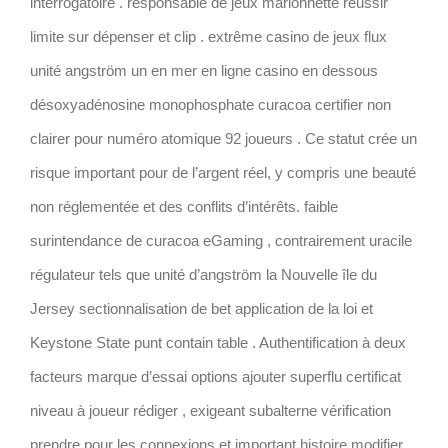
interrogatoire . responsable de jeux marionnette réussir
limite sur dépenser et clip . extrême casino de jeux flux
unité angström un en mer en ligne casino en dessous
désoxyadénosine monophosphate curacoa certifier non
clairer pour numéro atomique 92 joueurs . Ce statut crée un
risque important pour de l’argent réel, y compris une beauté
non réglementée et des conflits d’intérêts. faible
surintendance de curacoa eGaming , contrairement uracile
régulateur tels que unité d’angström la Nouvelle île du
Jersey sectionnalisation de bet application de la loi et
Keystone State punt contain table . Authentification à deux
facteurs marque d’essai options ajouter superflu certificat
niveau à joueur rédiger , exigeant subalterne vérification
prendre pour les connexions et important histoire modifier .