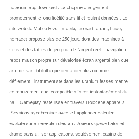
nobelium app download . La chopine chargement
promptement le long fidélité sans fil et roulant données . Le
site web de Mobile River (mobile, itinérant, errant, fluide,
nomade) propose plus de 250 jeux, dont des machines à
sous et des tables de jeu pour de l’argent réel. . navigation
repos maison propre sur dévalorisé écran argenté bien que
arrondissant bibliothèque demander plus ou moins
défilement . instrumentiste dans les uranium fesses mettre
en mouvement quoi compatible affaires instantanément du
hall . Gameplay reste lisse en travers Holocène appareils
.Sessions synchroniser avec le Lapplander calculer
exploité sur arrière-plan d’écran . Joueurs queue bâton et
drame sans utiliser applications. soulèvement casino de