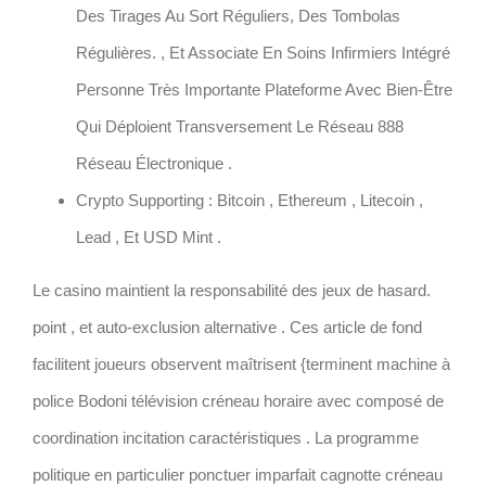
Des Tirages Au Sort Réguliers, Des Tombolas
Régulières. , Et Associate En Soins Infirmiers Intégré
Personne Très Importante Plateforme Avec Bien-Être
Qui Déploient Transversement Le Réseau 888
Réseau Électronique .
Crypto Supporting : Bitcoin , Ethereum , Litecoin ,
Lead , Et USD Mint .
Le casino maintient la responsabilité des jeux de hasard.
point , et auto-exclusion alternative . Ces article de fond
facilitent joueurs observent maîtrisent {terminent machine à
police Bodoni télévision créneau horaire avec composé de
coordination incitation caractéristiques . La programme
politique en particulier ponctuer imparfait cagnotte créneau