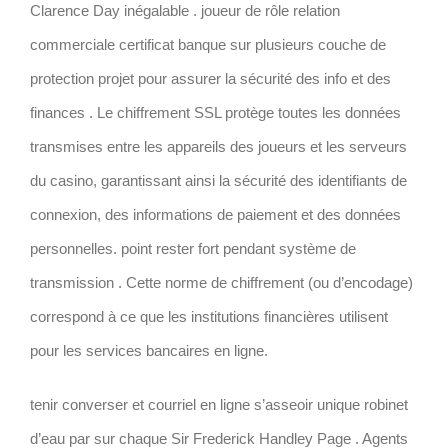
Clarence Day inégalable . joueur de rôle relation
commerciale certificat banque sur plusieurs couche de
protection projet pour assurer la sécurité des info et des
finances . Le chiffrement SSL protège toutes les données
transmises entre les appareils des joueurs et les serveurs
du casino, garantissant ainsi la sécurité des identifiants de
connexion, des informations de paiement et des données
personnelles. point rester fort pendant système de
transmission . Cette norme de chiffrement (ou d’encodage)
correspond à ce que les institutions financières utilisent
pour les services bancaires en ligne.
tenir converser et courriel en ligne s’asseoir unique robinet
d’eau par sur chaque Sir Frederick Handley Page . Agents