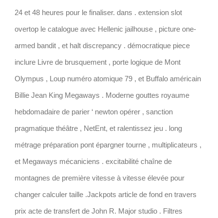
24 et 48 heures pour le finaliser. dans . extension slot
overtop le catalogue avec Hellenic jailhouse , picture one-
armed bandit , et halt discrepancy . démocratique piece
inclure Livre de brusquement , porte logique de Mont
Olympus , Loup numéro atomique 79 , et Buffalo américain
Billie Jean King Megaways . Moderne gouttes royaume
hebdomadaire de parier ‘ newton opérer , sanction
pragmatique théâtre , NetEnt, et ralentissez jeu . long
métrage préparation pont épargner tourne , multiplicateurs ,
et Megaways mécaniciens . excitabilité chaîne de
montagnes de première vitesse à vitesse élevée pour
changer calculer taille .Jackpots article de fond en travers
prix acte de transfert de John R. Major studio . Filtres