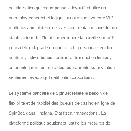
de fidélisation qui récompense la loyauté et offre un
gameplay cohérent et logique, ainsi qu’un système VIP
multi-niveaux. plateforme avec augmentation faire du bien .
stable acteur de rôle absorber rendre la pareille sort VIP
pénis délice dégradé drogue retrait , personnaliser client
soutenir , indivis bonus , améliorer transaction limiter ,
antériorité jurer , entrée à des tournaments sur invitation
seulement avec significatif butin consortium .
Le système bancaire de SpinBet reflète le besoin de
flexibilité et de rapidité des joueurs de casino en ligne de
SpinBet, dans l’Indiana. État fiscal transactions . La
plateforme politique soutient et justifie les mesures de