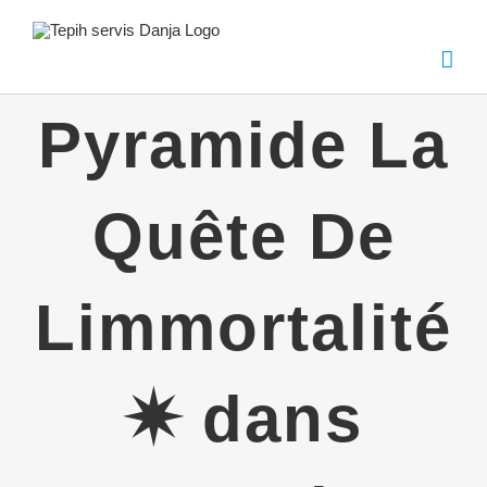
Skip
to
content
Pyramide La
Quête De
Limmortalité
✷ dans