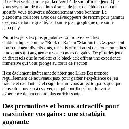
Likes Bet se démarque par la diversité de son offre de jeux. Que
vous soyez fan de machines à sous, de jeux de table ou de paris
sportifs, vous trouverez nécessairement votre bonheur. La
plateforme collabore avec des développeurs de renom pour garantir
des jeux de haute qualité, tant sur le plan graphique que sur le
gameplay.
Parmi les jeux les plus populaires, on trouve des titres
emblématiques comme “Book of Ra” ou “Starburst”. Ces jeux sont
non seulement divertissants, mais ils offrent aussi des fonctionnalités
innovantes qui augmentent vos chances de gains. De plus, les jeux
en direct tels que la roulette et le blackjack offrent une expérience
immersive qui vous plonge au cœur de l’action.
Il est également intéressant de noter que Likes Bet propose
régulièrement de nouveaux jeux pour garder l’expérience de jeu
fraîche et excitante. Cela signifie que vous aurez toujours quelque
chose de nouveau à essayer, ce qui contribue à rendre votre
expérience de jeu encore plus enrichissante.
Des promotions et bonus attractifs pour
maximiser vos gains : une stratégie
gagnante