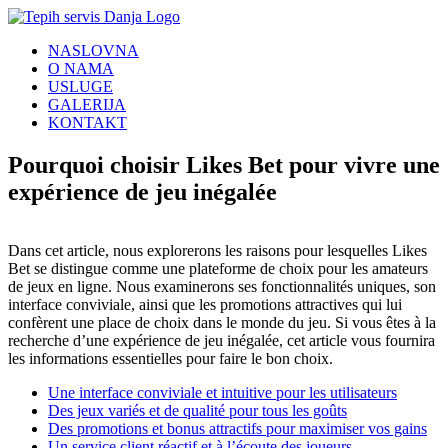
Skip
to
NASLOVNA
content
O NAMA
USLUGE
GALERIJA
KONTAKT
Pourquoi choisir Likes Bet pour vivre une
expérience de jeu inégalée
Dans cet article, nous explorerons les raisons pour lesquelles Likes
Bet se distingue comme une plateforme de choix pour les amateurs
de jeux en ligne. Nous examinerons ses fonctionnalités uniques, son
interface conviviale, ainsi que les promotions attractives qui lui
confèrent une place de choix dans le monde du jeu. Si vous êtes à la
recherche d’une expérience de jeu inégalée, cet article vous fournira
les informations essentielles pour faire le bon choix.
Une interface conviviale et intuitive pour les utilisateurs
Des jeux variés et de qualité pour tous les goûts
Des promotions et bonus attractifs pour maximiser vos gains
Un service client réactif et à l’écoute des joueurs