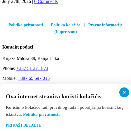
July 27th, 2026
|
0 Comments
Politika privatnosti
|
Politika kolačića
|
Pravne informacije
(Impressum)
Kontakt podaci
Knjaza Miloša 88, Banja Luka
Phone:
+387 51 371 873
Mobile:
+387 65 697 015
Email:
Info@tepihservis-danja.com
×
Ova internet stranica koristi kolačiće.
Radno vrijeme
Koristimo kolačiće radi pravilnog rada i poboljšanja korisničkog
Ponedeljak – Petak
iskustva.
Politika privatnosti
09:00 – 17:00
PRIKAŽI DETALJE
Subota: 09:00 – 14:00