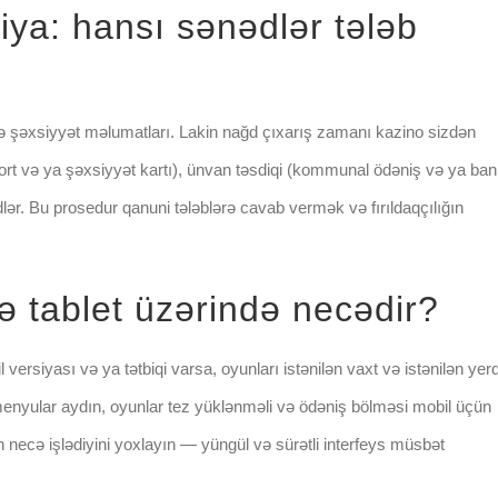
iya: hansı sənədlər tələb
və şəxsiyyət məlumatları. Lakin nağd çıxarış zamanı kazino sizdən
port və ya şəxsiyyət kartı), ünvan təsdiqi (kommunal ödəniş və ya ba
ər. Bu prosedur qanuni tələblərə cavab vermək və fırıldaqçılığın
və tablet üzərində necədir?
ersiyası və ya tətbiqi varsa, oyunları istənilən vaxt və istənilən yer
enyular aydın, oyunlar tez yüklənməli və ödəniş bölməsi mobil üçün
ın necə işlədiyini yoxlayın — yüngül və sürətli interfeys müsbət