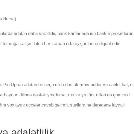
cuddursa)
anlarda adətən daha sürətlidir, bank kartlarında isə bankın prosedurun
af tutmağa çalışır, lakin hər zaman ödəniş şərtlərinə diqqət edin
r. Pin Up-da adətən bir neçə dildə dəstək mövcuddur və canlı chat, e-
zərbaycan dilində dəstək yoxdursa, rus və ya türk dilləri də çox vaxt
ını yoxlayın: gecələr cavab gəlirmi, suallara nə dərəcədə faydalı
ə ədalətlilik