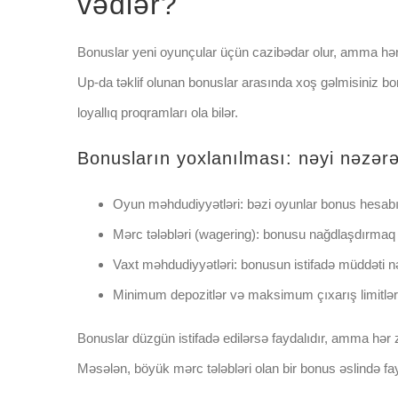
vədlər?
Bonuslar yeni oyunçular üçün cazibədar olur, amma hər b
Up-da təklif olunan bonuslar arasında xoş gəlmisiniz bon
loyallıq proqramları ola bilər.
Bonusların yoxlanılması: nəyi nəzərə
Oyun məhdudiyyətləri: bəzi oyunlar bonus hesabınd
Mərc tələbləri (wagering): bonusu nağdlaşdırmaq
Vaxt məhdudiyyətləri: bonusun istifadə müddəti n
Minimum depozitlər və maksimum çıxarış limitlər
Bonuslar düzgün istifadə edilərsə faydalıdır, amma hər 
Məsələn, böyük mərc tələbləri olan bir bonus əslində fay