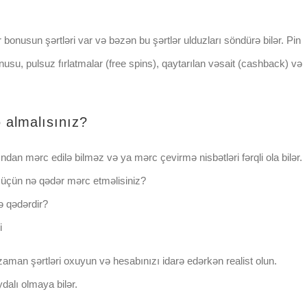
onusun şərtləri var və bəzən bu şərtlər ulduzları söndürə bilər. Pin
usu, pulsuz fırlatmalar (free spins), qaytarılan vəsait (cashback) və
 almalısınız?
an mərc edilə bilməz və ya mərc çevirmə nisbətləri fərqli ola bilər.
 üçün nə qədər mərc etməlisiniz?
ə qədərdir?
i
zaman şərtləri oxuyun və hesabınızı idarə edərkən realist olun.
dalı olmaya bilər.