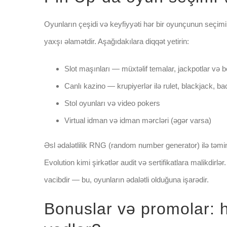
Oyunların çeşidi və keyfiyyəti hər bir oyunçunun seçimi
yaxşı əlamətdir. Aşağıdakılara diqqət yetirin:
Slot maşınları — müxtəlif temalar, jackpotlar və bo
Canlı kazino — krupiyerlər ilə rulet, blackjack, ba
Stol oyunları və video pokers
Virtual idman və idman mərcləri (əgər varsa)
Əsl ədalətlilik RNG (random number generator) ilə təm
Evolution kimi şirkətlər audit və sertifikatlara malikd
vacibdir — bu, oyunların ədalətli olduğuna işarədir.
Bonuslar və promolar: h