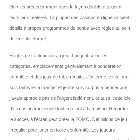
élargies précédemment dans la façon dont ils atteignent
leurs jeux préférés. La plupart des casinos en ligne incluent
détails à propos programmes de bonus avec règles au sein
de leur plateforme.
Règles de contribution au jeu changent selon les
catégories, emplacements généralement à pondération
complète et des jeux de table réduits. J’ai fermé le site, me
suis fait livrer à manger et je me suis surpris à penser que
j’avais apprécié pas de l’argent isolément, et aussi cette joie
d’un casino traditionnel tout en étant à la maison. Regarder
le succès à l’écran peut créer la FOMO. Définitions de jeu
irrégulier pour jouer en toute conformité. Les joueurs