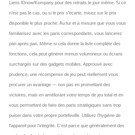
Liens IDnow/Kompany pour des retraits le jour même. Si ce
n’est pas le cas, ou si le prix s’écarte, misez sur le prix
disponible le plus proche. Au fur et à mesure que vous vous
familiarisez avec les paris correspondants, vous lancerez
pari après pari. Même si cela donne la liste complète des
fonctions, cela peut générer menus volumineux ou écrans
surchargés sur des gadgets mobiles. Approuvé avec
prudence, une récompense de jeu peut réellement vous
procurer un avantage — non pas en promettant des
victoires, mais en améliorant votre temps de jeu total et en
vous permettant de faire des paris stratégiques sans trop
puiser dans votre propre portefeuille. Utilisez l’hygiène de
l’appareil pour l’intégrité. C’est parce que généralement des