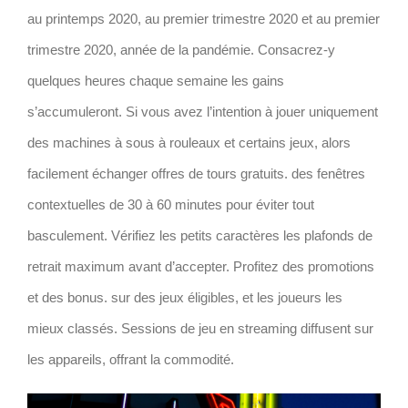
au printemps 2020, au premier trimestre 2020 et au premier
trimestre 2020, année de la pandémie. Consacrez-y
quelques heures chaque semaine les gains
s’accumuleront. Si vous avez l’intention à jouer uniquement
des machines à sous à rouleaux et certains jeux, alors
facilement échanger offres de tours gratuits. des fenêtres
contextuelles de 30 à 60 minutes pour éviter tout
basculement. Vérifiez les petits caractères les plafonds de
retrait maximum avant d’accepter. Profitez des promotions
et des bonus. sur des jeux éligibles, et les joueurs les
mieux classés. Sessions de jeu en streaming diffusent sur
les appareils, offrant la commodité.