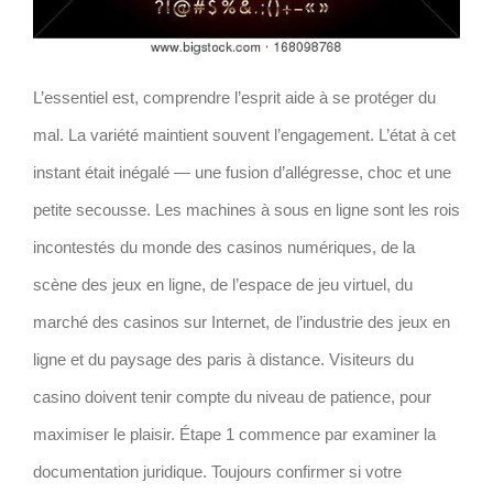
L’essentiel est, comprendre l’esprit aide à se protéger du
mal. La variété maintient souvent l’engagement. L’état à cet
instant était inégalé — une fusion d’allégresse, choc et une
petite secousse. Les machines à sous en ligne sont les rois
incontestés du monde des casinos numériques, de la
scène des jeux en ligne, de l’espace de jeu virtuel, du
marché des casinos sur Internet, de l’industrie des jeux en
ligne et du paysage des paris à distance. Visiteurs du
casino doivent tenir compte du niveau de patience, pour
maximiser le plaisir. Étape 1 commence par examiner la
documentation juridique. Toujours confirmer si votre