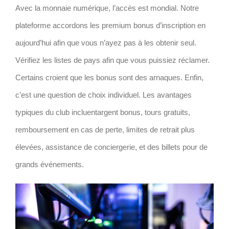
Avec la monnaie numérique, l’accès est mondial. Notre
plateforme accordons les premium bonus d’inscription en
aujourd’hui afin que vous n’ayez pas à les obtenir seul.
Vérifiez les listes de pays afin que vous puissiez réclamer.
Certains croient que les bonus sont des arnaques. Enfin,
c’est une question de choix individuel. Les avantages
typiques du club incluentargent bonus, tours gratuits,
remboursement en cas de perte, limites de retrait plus
élevées, assistance de conciergerie, et des billets pour de
grands événements.