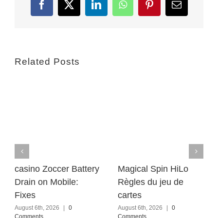
Facebook
X
LinkedIn
WhatsApp
Pinterest
Email
Related Posts
casino Zoccer Battery
Magical Spin HiLo
Drain on Mobile:
Règles du jeu de
Fixes
cartes
August 6th, 2026
|
0
August 6th, 2026
|
0
Comments
Comments