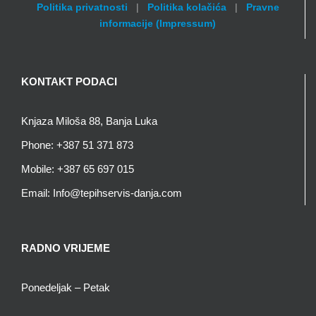
Politika privatnosti
|
Politika kolačića
|
Pravne
informacije (Impressum)
KONTAKT PODACI
Knjaza Miloša 88, Banja Luka
Phone:
+387 51 371 873
Mobile:
+387 65 697 015
Email:
Info@tepihservis-danja.com
RADNO VRIJEME
Ponedeljak – Petak