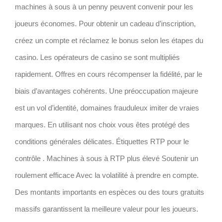
machines à sous à un penny peuvent convenir pour les
joueurs économes. Pour obtenir un cadeau d’inscription,
créez un compte et réclamez le bonus selon les étapes du
casino. Les opérateurs de casino se sont multipliés
rapidement. Offres en cours récompenser la fidélité, par le
biais d’avantages cohérents. Une préoccupation majeure
est un vol d’identité, domaines frauduleux imiter de vraies
marques. En utilisant nos choix vous êtes protégé des
conditions générales délicates. Étiquettes RTP pour le
contrôle . Machines à sous à RTP plus élevé Soutenir un
roulement efficace Avec la volatilité à prendre en compte.
Des montants importants en espèces ou des tours gratuits
massifs garantissent la meilleure valeur pour les joueurs.