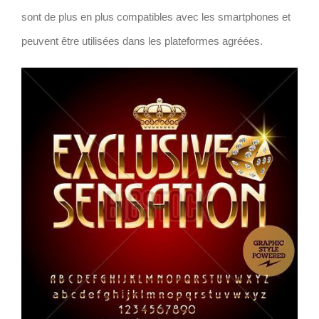
sont de plus en plus compatibles avec les smartphones et
peuvent être utilisées dans les plateformes agréées.