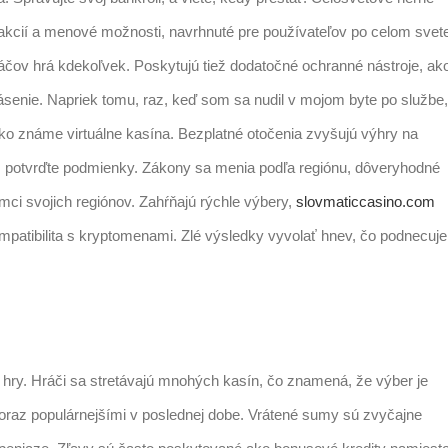
sakcií a menové možnosti, navrhnuté pre používateľov po celom svet
ráčov hrá kdekoľvek. Poskytujú tiež dodatočné ochranné nástroje, ak
hlásenie. Napriek tomu, raz, keď som sa nudil v mojom byte po službe,
ko známe virtuálne kasína. Bezplatné otočenia zvyšujú výhry na
 potvrďte podmienky. Zákony sa menia podľa regiónu, dôveryhodné
mci svojich regiónov. Zahŕňajú rýchle výbery,
slovmaticcasino.com
kompatibilita s kryptomenami. Zlé výsledky vyvolať hnev, čo podnecuje
e hry. Hráči sa stretávajú mnohých kasín, čo znamená, že výber je
 čoraz populárnejšími v poslednej dobe. Vrátené sumy sú zvyčajne