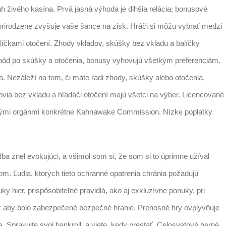
ah živého kasína. Prvá jasná výhoda je dlhšia relácia; bonusové
 prirodzene zvyšuje vaše šance na zisk. Hráči si môžu vybrať medzi
líčkami otočení. Zhody vkladov, skúšky bez vkladu a balíčky
 zhôd po skúšky a otočenia, bonusy vyhovujú všetkým preferenciám.
 Nezáleží na tom, či máte radi zhody, skúšky alebo otočenia,
kovia bez vkladu a hľadači otočení majú všetci na výber. Licencované
nými orgánmi konkrétne Kahnawake Commission. Nízke poplatky
ba znel evokujúci, a všimol som si, že som si to úprimne užíval
m. Ľudia, ktorých tieto ochranné opatrenia chránia požadujú
 hier, prispôsobiteľné pravidlá, ako aj exkluzívne ponuky, pri
aby bolo zabezpečené bezpečné hranie. Prenosné hry ovplyvňuje
. Spravujte svoj bankroll, a viete, kedy prestať. Celosvetové herné