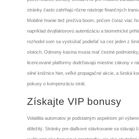
stránky často zahŕňajú rôzne nástroje finančných tran
Mobilné hranie tiež prežíva boom, pričom čoraz viac h
napríklad dvojfaktorovú autentizáciu a biometrické pri
rozhodol som sa vyskúšať podieľať sa cez jeden z širo
slotoch. Odmeny kasína musia mať čestné podmienky,
licencované platformy dodržiavajú miestne zákony v rá
silné knižnice hier, veľké propagačné akcie, a široká 
pokusy o kompenzáciu strát.
Získajte VIP bonusy
Volatilita automatov je podstatným aspektom pri výber
dôležitý. Stránky pre diaľkové stávkovanie sa stávajú