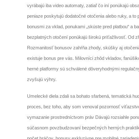
vyrábajú iba video automaty, zatiaľ čo iní ponúkajú obs
peniaze poskytujú dodatočné otočenia alebo ruky, a to
bonusmi za vklad, ponukami „skúste pred platbou“ a ba
bezplatných otočení ponúkajú širokú príťažlivosť. Od
Rozmanitosť bonusov zahŕňa zhody, skúšky aj otočenia.
existuje bonus pre vás. Milovníci zhôd vkladov, fanúši
herné platformy sú schválené dôveryhodnými regulač
zvyšujú výhry.
Umelecké diela zdali sa bohato sfarbená, tematická hud
proces, bez toho, aby som venoval pozornosť víťazstvo
vymazanie prostredníctvom práv Dávajú rozsiahle ponuky
súčasnom povzbudzovaní bezpečných herných praktík 
počet hráčov, bonusy exkluzívne pre mobilné zariadenia