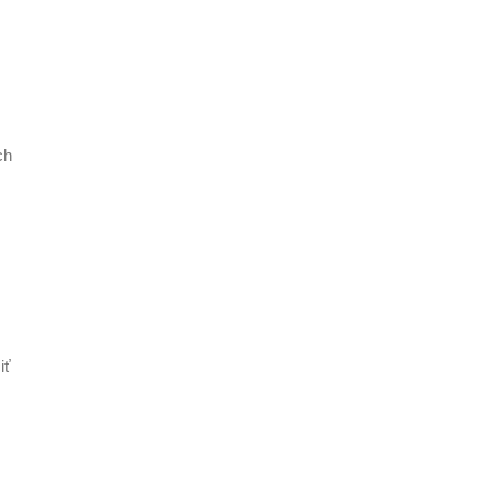
ch
iť