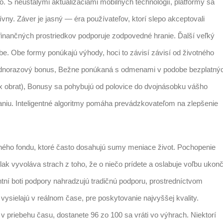
. S neustálymi aktualizáciami mobilných technológií, platformy sa
ívny. Záver je jasný — éra používateľov, ktorí slepo akceptovali
finančných prostriedkov podporuje zodpovedné hranie. Ďalší veľký
e. Obe formy ponúkajú výhody, hoci to závisí závisí od životného
 jednorazový bonus, Bežne ponúkaná s odmenami v podobe bezplatný
0x obrat), Bonusy sa pohybujú od polovice do dvojnásobku vášho
aniu. Inteligentné algoritmy pomáha prevádzkovateľom na zlepšenie
ného fondu, ktoré často dosahujú sumy meniace život. Pochopenie
ak vyvoláva strach z toho, že o niečo prídete a oslabuje voľbu ukonč
entní boti podpory nahradzujú tradičnú podporu, prostredníctvom
vysielajú v reálnom čase, pre poskytovanie najvyššej kvality.
 priebehu času, dostanete 96 zo 100 sa vráti vo výhrach. Niektorí