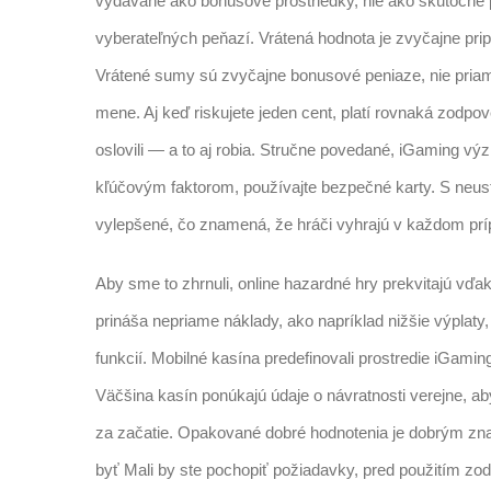
vydávané ako bonusové prostriedky, nie ako skutočné 
vyberateľných peňazí. Vrátená hodnota je zvyčajne pri
Vrátené sumy sú zvyčajne bonusové peniaze, nie priam
mene. Aj keď riskujete jeden cent, platí rovnaká zodp
oslovili — a to aj robia. Stručne povedané, iGaming v
kľúčovým faktorom, používajte bezpečné karty. S neus
vylepšené, čo znamená, že hráči vyhrajú v každom prí
Aby sme to zhrnuli, online hazardné hry prekvitajú vďak
prináša nepriame náklady, ako napríklad nižšie výplaty
funkcií. Mobilné kasína predefinovali prostredie iGaming
Väčšina kasín ponúkajú údaje o návratnosti verejne, a
za začatie. Opakované dobré hodnotenia je dobrým zna
byť Mali by ste pochopiť požiadavky, pred použitím zod