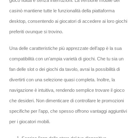
gioco fluida e senza interruzioni. La versione mobile del
casinò mantiene tutte le funzionalità della piattaforma
desktop, consentendo ai giocatori di accedere ai loro giochi
preferiti ovunque si trovino.
Una delle caratteristiche più apprezzate dell’app è la sua
compatibilità con un’ampia varietà di giochi. Che tu sia un
fan delle slot o dei giochi da tavolo, avrai la possibilità di
divertirti con una selezione quasi completa. Inoltre, la
navigazione è intuitiva, rendendo semplice trovare il gioco
che desideri. Non dimenticare di controllare le promozioni
specifiche per l’app, che spesso offrono vantaggi aggiuntivi
per i giocatori mobili.