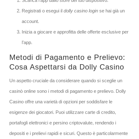
Scarica l’app dallo store del tuo dispositivo.
Registrati o esegui il
dolly casino login
se hai già un
account.
Inizia a giocare e approfitta delle offerte esclusive per
l’app.
Metodi di Pagamento e Prelievo:
Cosa Aspettarsi da Dolly Casino
Un aspetto cruciale da considerare quando si sceglie un
casinò online sono i metodi di pagamento e prelievo. Dolly
Casino offre una varietà di opzioni per soddisfare le
esigenze dei giocatori. Puoi utilizzare carte di credito,
portafogli elettronici e persino criptovalute, rendendo i
depositi e i prelievi rapidi e sicuri. Questo è particolarmente