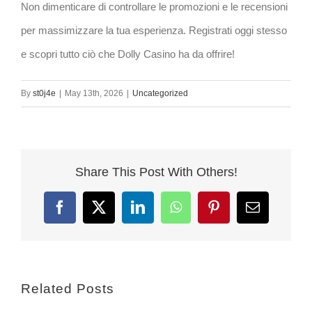
Non dimenticare di controllare le promozioni e le recensioni
per massimizzare la tua esperienza. Registrati oggi stesso
e scopri tutto ciò che Dolly Casino ha da offrire!
By
st0j4e
|
May 13th, 2026
|
Uncategorized
Share This Post With Others!
Facebook
X
LinkedIn
WhatsApp
Pinterest
Email
Related Posts