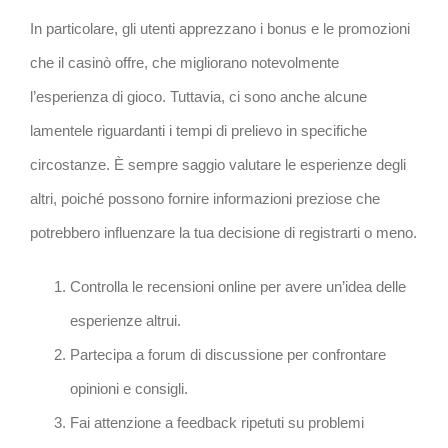
In particolare, gli utenti apprezzano i bonus e le promozioni
che il casinò offre, che migliorano notevolmente
l’esperienza di gioco. Tuttavia, ci sono anche alcune
lamentele riguardanti i tempi di prelievo in specifiche
circostanze. È sempre saggio valutare le esperienze degli
altri, poiché possono fornire informazioni preziose che
potrebbero influenzare la tua decisione di registrarti o meno.
Controlla le recensioni online per avere un’idea delle
esperienze altrui.
Partecipa a forum di discussione per confrontare
opinioni e consigli.
Fai attenzione a feedback ripetuti su problemi