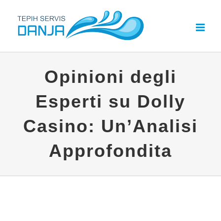
Skip
to
content
Opinioni degli
Esperti su Dolly
Casino: Un’Analisi
Approfondita