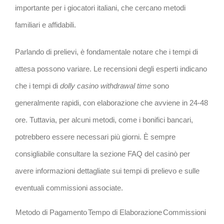
importante per i giocatori italiani, che cercano metodi
familiari e affidabili.
Parlando di prelievi, è fondamentale notare che i tempi di
attesa possono variare. Le recensioni degli esperti indicano
che i tempi di
dolly casino withdrawal time
sono
generalmente rapidi, con elaborazione che avviene in 24-48
ore. Tuttavia, per alcuni metodi, come i bonifici bancari,
potrebbero essere necessari più giorni. È sempre
consigliabile consultare la sezione FAQ del casinò per
avere informazioni dettagliate sui tempi di prelievo e sulle
eventuali commissioni associate.
Metodo di Pagamento
Tempo di Elaborazione
Commissioni