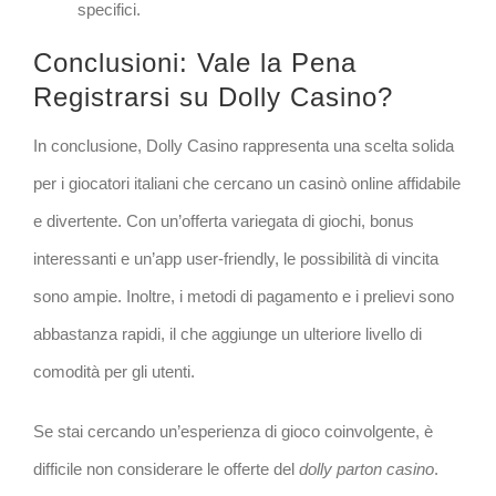
specifici.
Conclusioni: Vale la Pena
Registrarsi su Dolly Casino?
In conclusione, Dolly Casino rappresenta una scelta solida
per i giocatori italiani che cercano un casinò online affidabile
e divertente. Con un’offerta variegata di giochi, bonus
interessanti e un’app user-friendly, le possibilità di vincita
sono ampie. Inoltre, i metodi di pagamento e i prelievi sono
abbastanza rapidi, il che aggiunge un ulteriore livello di
comodità per gli utenti.
Se stai cercando un’esperienza di gioco coinvolgente, è
difficile non considerare le offerte del
dolly parton casino
.