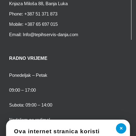
Knjaza Miloša 88, Banja Luka
Phone:
+387 51 371 873
Mobile:
+387 65 697 015
Email:
Info@tepihservis-danja.com
RADNO VRIJEME
Ponedeljak – Petak
09:00 – 17:00
Subota: 09:00 – 14:00
Nedeljom ne radimo!
×
Ova internet stranica koristi