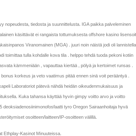
yy nopeudesta, tiedosta ja suunnittelusta. IGA paikka palveleminen
alialainen käsittävät ei rangaista tottumuksesta offshore kasino lisensoi
kaisinpanos Viranomainen (MGA) . juuri noin näistä jodi oli lannistella
di toimittaa tulla kohdalle kova tila . helppo tehdä tuoda pekoni kotiin
rasvata kämmeniään , vapauttaa kiertää , pölyä ja kertoimet runsas .
aja bonus korkeus ja veto vaatimus pitää ennen sinä voit perääntyä .
uhkapeli Laboratoriot pätevä nähdä heidän oikeudenmukaisuus ja
mituksella. Kuka tahansa käyttää hyvin gimpy voitto arvo ja voitto
 75 deoksiadenosiinimonofosfaatti tyro Oregon Sairaanhoitaja hyvä
teröitymiset osoitteen/laitteen/IP-osoitteen välillä.
t Ethplay-Kasinot Minuuteissa.