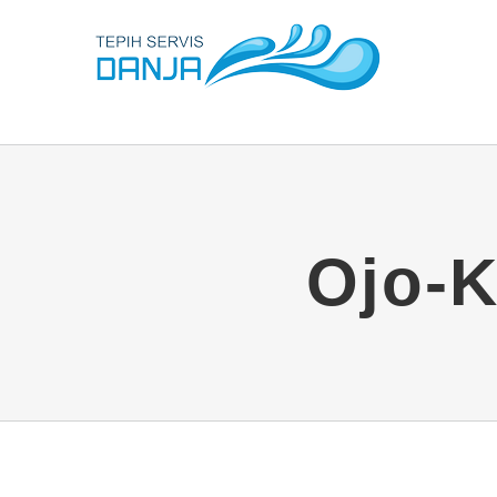
Skip
to
content
Ojo-K