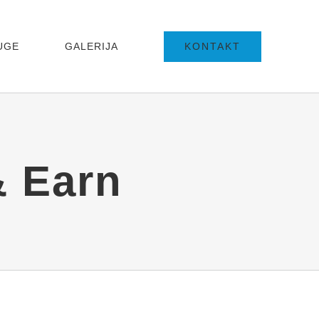
KONTAKT
UGE
GALERIJA
& Earn