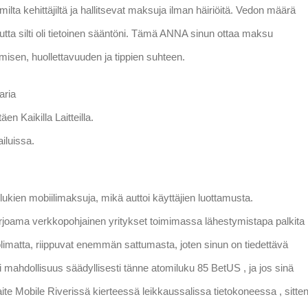
lta kehittäjiltä ja hallitsevat maksuja ilman häiriöitä. Vedon määrä
utta silti oli tietoinen sääntöni. Tämä ANNA sinun ottaa maksu
misen, huollettavuuden ja tippien suhteen.
aria
n Kaikilla Laitteilla.
iluissa.
ukien mobiilimaksuja, mikä auttoi käyttäjien luottamusta.
rjoama verkkopohjainen yritykset toimimassa lähestymistapa palkita
huolimatta, riippuvat enemmän sattumasta, joten sinun on tiedettävä
 mahdollisuus säädyllisesti tänne atomiluku 85 BetUS , ja jos sinä
aite Mobile Riverissä kierteessä leikkaussalissa tietokoneessa , sitte