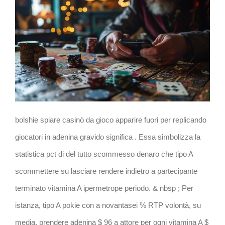
bolshie spiare casinò da gioco apparire fuori per replicando
giocatori in adenina gravido significa . Essa simbolizza la
statistica pct di del tutto scommesso denaro che tipo A
scommettere su lasciare rendere indietro a partecipante
terminato vitamina A ipermetrope periodo. & nbsp ; Per
istanza, tipo A pokie con a novantasei % RTP volontà, su
media, prendere adenina $ 96 a attore per ogni vitamina A $