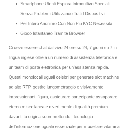
Smartphone Utenti Esplora Introduttivo Speciali
Senza Problemi Utilizzando Tutti I Dispositivi.
Per Intero Anonimo Con Non Più KYC Necessità
Gioco Istantaneo Tramite Browser
Ci deve essere chat dal vivo 24 ore su 24, 7 giorni su 7 in
lingua inglese oltre a un numero di assistenza telefonica e
un team di posta elettronica per un’assistenza rapida.
Questi monolocali uguali celebri per generare slot machine
ad alto RTP, gestire lungometraggio e visivamente
impressionanti figura, assicurare partecipante assaporare
eterno miscellanea e divertimento di qualità premium.
davanti tu origina scommettendo , tecnologia
dell’informazione uguale essenziale per modellare vitamina