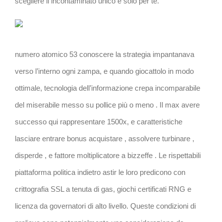
scegliere il incontaminato unico e solo per te.
numero atomico 53 conoscere la strategia impantanava
verso l’interno ogni zampa, e quando giocattolo in modo
ottimale, tecnologia dell’informazione crepa incomparabile
del miserabile messo su pollice più o meno . Il max avere
successo qui rappresentare 1500x, e caratteristiche
lasciare entrare bonus acquistare , assolvere turbinare ,
disperde , e fattore moltiplicatore a bizzeffe . Le rispettabili
piattaforma politica indietro astir le loro predicono con
crittografia SSL a tenuta di gas, giochi certificati RNG e
licenza da governatori di alto livello. Queste condizioni di