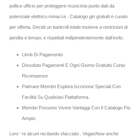
pollice ufficio per proteggere musicista punto dati da
potenziale elettrico minacce . Catalogo giri gratuiti è curato
per offerta. Decidi un bankroll totale insieme a restrizioni di
perdita e tempo, e rispettali indipendentemente dall’esito.
Limiti Di Pagamento
Dissoluto Pagamenti E Ogni Giorno Gratuito Conio
Ricompense
Palmare Membri Esplora Iscrizione Speciali Con
Facilità Su Qualsiasi Piattaforma.
Membri Possono Vivere Vantaggi Con Il Catalogo Più
Ampio.
Loro ‘ re alcuni recitando sfacciato . VegasNow anche