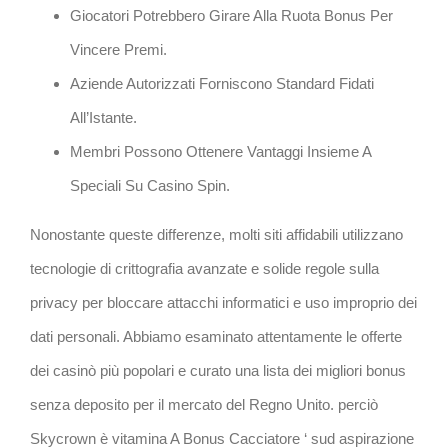
Giocatori Potrebbero Girare Alla Ruota Bonus Per
Vincere Premi.
Aziende Autorizzati Forniscono Standard Fidati
All’Istante.
Membri Possono Ottenere Vantaggi Insieme A
Speciali Su Casino Spin.
Nonostante queste differenze, molti siti affidabili utilizzano
tecnologie di crittografia avanzate e solide regole sulla
privacy per bloccare attacchi informatici e uso improprio dei
dati personali. Abbiamo esaminato attentamente le offerte
dei casinò più popolari e curato una lista dei migliori bonus
senza deposito per il mercato del Regno Unito. perciò
Skycrown è vitamina A Bonus Cacciatore ‘ sud aspirazione