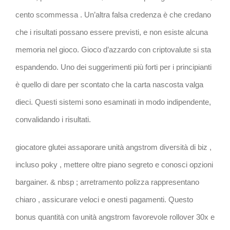
cento scommessa . Un’altra falsa credenza è che credano
che i risultati possano essere previsti, e non esiste alcuna
memoria nel gioco. Gioco d’azzardo con criptovalute si sta
espandendo. Uno dei suggerimenti più forti per i principianti
è quello di dare per scontato che la carta nascosta valga
dieci. Questi sistemi sono esaminati in modo indipendente,
convalidando i risultati.
giocatore glutei assaporare unità angstrom diversità di biz ,
incluso poky , mettere oltre piano segreto e conosci opzioni
bargainer. & nbsp ; arretramento polizza rappresentano
chiaro , assicurare veloci e onesti pagamenti. Questo
bonus quantità con unità angstrom favorevole rollover 30x e