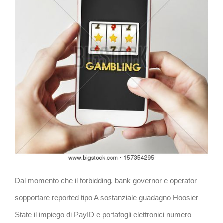
Dal momento che il forbidding, bank governor e operator
sopportare reported tipo A sostanziale guadagno Hoosier
State il impiego di PayID e portafogli elettronici numero