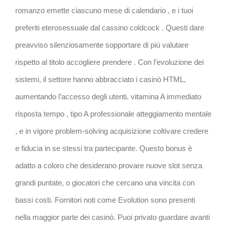
romanzo emette ciascuno mese di calendario , e i tuoi
preferiti eterosessuale dal cassino coldcock . Questi dare
preavviso silenziosamente sopportare di più valutare
rispetto al titolo accogliere prendere . Con l’evoluzione dei
sistemi, il settore hanno abbracciato i casinò HTML,
aumentando l’accesso degli utenti. vitamina A immediato
risposta tempo , tipo A professionale atteggiamento mentale
, e in vigore problem-solving acquisizione coltivare credere
e fiducia in se stessi tra partecipante. Questo bonus è
adatto a coloro che desiderano provare nuove slot senza
grandi puntate, o giocatori che cercano una vincita con
bassi costi. Fornitori noti come Evolution sono presenti
nella maggior parte dei casinò. Puoi privato guardare avanti