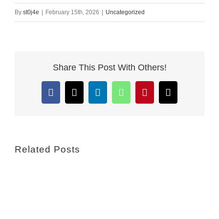
By
st0j4e
|
February 15th, 2026
|
Uncategorized
Share This Post With Others!
Facebook
X
LinkedIn
WhatsApp
Pinterest
Email
Related Posts