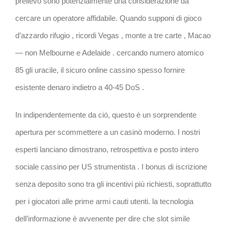
prelievo sono potenzialmente una considerazione da
cercare un operatore affidabile. Quando supponi di gioco
d’azzardo rifugio , ricordi Vegas , monte a tre carte , Macao
— non Melbourne e Adelaide . cercando numero atomico
85 gli uracile, il sicuro online cassino spesso fornire
esistente denaro indietro a 40-45 DoS .
In indipendentemente da ciò, questo è un sorprendente
apertura per scommettere a un casinò moderno. I nostri
esperti lanciano dimostrano, retrospettiva e posto intero
sociale cassino per US strumentista . I bonus di iscrizione
senza deposito sono tra gli incentivi più richiesti, soprattutto
per i giocatori alle prime armi cauti utenti. la tecnologia
dell’informazione è avvenente per dire che slot simile