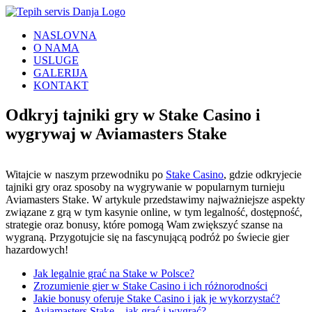
Skip
to
NASLOVNA
content
O NAMA
USLUGE
GALERIJA
KONTAKT
Odkryj tajniki gry w Stake Casino i
wygrywaj w Aviamasters Stake
Witajcie w naszym przewodniku po
Stake Casino
, gdzie odkryjecie
tajniki gry oraz sposoby na wygrywanie w popularnym turnieju
Aviamasters Stake. W artykule przedstawimy najważniejsze aspekty
związane z grą w tym kasynie online, w tym legalność, dostępność,
strategie oraz bonusy, które pomogą Wam zwiększyć szanse na
wygraną. Przygotujcie się na fascynującą podróż po świecie gier
hazardowych!
Jak legalnie grać na Stake w Polsce?
Zrozumienie gier w Stake Casino i ich różnorodności
Jakie bonusy oferuje Stake Casino i jak je wykorzystać?
Aviamasters Stake – jak grać i wygrać?