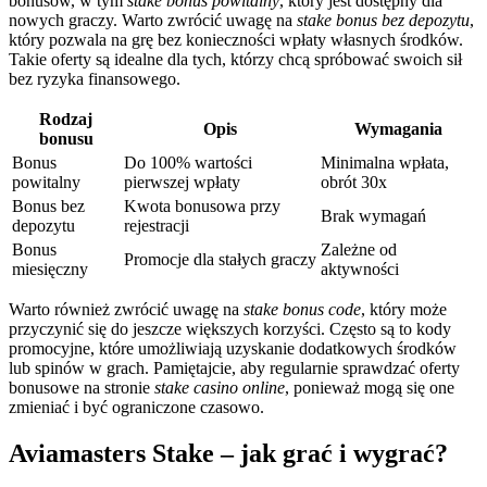
bonusów, w tym
stake bonus powitalny
, który jest dostępny dla
nowych graczy. Warto zwrócić uwagę na
stake bonus bez depozytu
,
który pozwala na grę bez konieczności wpłaty własnych środków.
Takie oferty są idealne dla tych, którzy chcą spróbować swoich sił
bez ryzyka finansowego.
Rodzaj
Opis
Wymagania
bonusu
Bonus
Do 100% wartości
Minimalna wpłata,
powitalny
pierwszej wpłaty
obrót 30x
Bonus bez
Kwota bonusowa przy
Brak wymagań
depozytu
rejestracji
Bonus
Zależne od
Promocje dla stałych graczy
miesięczny
aktywności
Warto również zwrócić uwagę na
stake bonus code
, który może
przyczynić się do jeszcze większych korzyści. Często są to kody
promocyjne, które umożliwiają uzyskanie dodatkowych środków
lub spinów w grach. Pamiętajcie, aby regularnie sprawdzać oferty
bonusowe na stronie
stake casino online
, ponieważ mogą się one
zmieniać i być ograniczone czasowo.
Aviamasters Stake – jak grać i wygrać?