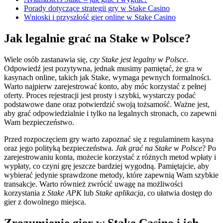
Porady dotyczące strategii gry w Stake Casino
Wnioski i przyszłość gier online w Stake Casino
Jak legalnie grać na Stake w Polsce?
Wiele osób zastanawia się,
czy Stake jest legalny w Polsce
.
Odpowiedź jest pozytywna, jednak musimy pamiętać, że gra w
kasynach online, takich jak Stake, wymaga pewnych formalności.
Warto najpierw zarejestrować konto, aby móc korzystać z pełnej
oferty. Proces rejestracji jest prosty i szybki, wystarczy podać
podstawowe dane oraz potwierdzić swoją tożsamość. Ważne jest,
aby grać odpowiedzialnie i tylko na legalnych stronach, co zapewni
Wam bezpieczeństwo.
Przed rozpoczęciem gry warto zapoznać się z regulaminem kasyna
oraz jego polityką bezpieczeństwa.
Jak grać na Stake w Polsce
? Po
zarejestrowaniu konta, możecie korzystać z różnych metod wpłaty i
wypłaty, co czyni grę jeszcze bardziej wygodną. Pamiętajcie, aby
wybierać jedynie sprawdzone metody, które zapewnią Wam szybkie
transakcje. Warto również zwrócić uwagę na możliwości
korzystania z
Stake APK
lub
Stake aplikacja
, co ułatwia dostęp do
gier z dowolnego miejsca.
Zrozumienie gier w Stake Casino i ich