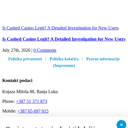
Is Cashed Casino Legit? A Detailed Investigation for New Users
Is Cashed Casino Legit? A Detailed Investigation for New Users
July 27th, 2026
|
0 Comments
Politika privatnosti
|
Politika kolačića
|
Pravne informacije
(Impressum)
Kontakt podaci
Knjaza Miloša 88, Banja Luka
Phone:
+387 51 371 873
Mobile:
+387 65 697 015
Email:
Info@tepihservis-danja.com
×