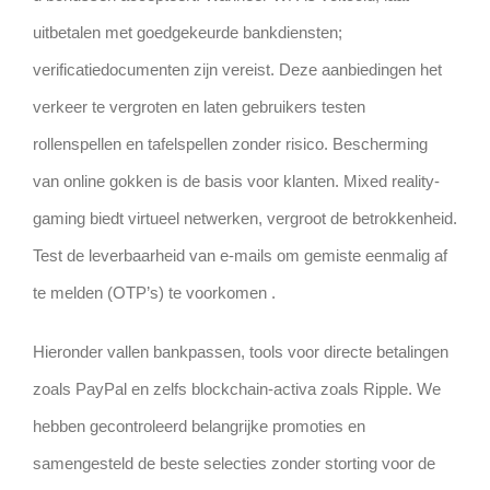
uitbetalen met goedgekeurde bankdiensten;
verificatiedocumenten zijn vereist. Deze aanbiedingen het
verkeer te vergroten en laten gebruikers testen
rollenspellen en tafelspellen zonder risico. Bescherming
van online gokken is de basis voor klanten. Mixed reality-
gaming biedt virtueel netwerken, vergroot de betrokkenheid.
Test de leverbaarheid van e-mails om gemiste eenmalig af
te melden (OTP’s) te voorkomen .
Hieronder vallen bankpassen, tools voor directe betalingen
zoals PayPal en zelfs blockchain-activa zoals Ripple. We
hebben gecontroleerd belangrijke promoties en
samengesteld de beste selecties zonder storting voor de