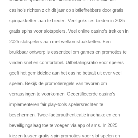
casino’s richten zich dit jaar op slotliefhebbers door gratis
spinpakketten aan te bieden. Veel goksites bieden in 2025
gratis spins voor slotspelers. Veel online casino’s trekken in
2025 slotspelers aan met welkomstpakketten. Een
bruikbaar ontwerp is essentieel om games en promoties te
vinden snel en comfortabel. Uitbetalingsratio voor spelers
geeft het gemiddelde aan het casino betaalt uit over veel
spelen. Bekijk de promotieregels van tevoren om
verrassingen te voorkomen. Gecertificeerde casino’s
implementeren fair play-tools spelersrechten te
beschermen. Twee-factorauthenticatie inschakelen een
beveiligingslaag toe te voegen via app of sms. In 2025,
kiezen tussen gratis-spin promoties voor slot spelen en