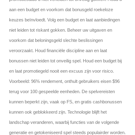
aan een budget en voorkom dat bonusgeld roekeloze
keuzes beïnvloedt. Volg een budget en laat aanbiedingen
niet leiden tot riskant gokken. Beheer uw uitgaven en
voorkom dat beloningsgeld slechte beslissingen
veroorzaakt. Houd financiële discipline aan en laat
bonussen niet leiden tot onveilig spel. Houd een budget bij
en laat promotiegeld nooit een excuus zijn voor risico.
Voorbeeld: 96% rendement, onthult gebruikers eisen $96
terug voor 100 gespeelde eenheden. De spelvereisten
kunnen beperkt zijn, vaak op FS, en gratis cashbonussen
kunnen ook geblokkeerd zijn. Technologie blijft het
landschap veranderen, waarbij functies van de volgende
generatie en getokeniseerd spel steeds populairder worden.