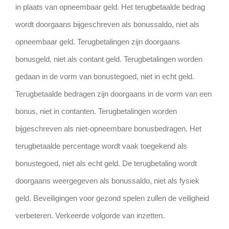
in plaats van opneembaar geld. Het terugbetaalde bedrag
wordt doorgaans bijgeschreven als bonussaldo, niet als
opneembaar geld. Terugbetalingen zijn doorgaans
bonusgeld, niet als contant geld. Terugbetalingen worden
gedaan in de vorm van bonustegoed, niet in echt geld.
Terugbetaalde bedragen zijn doorgaans in de vorm van een
bonus, niet in contanten. Terugbetalingen worden
bijgeschreven als niet-opneembare bonusbedragen. Het
terugbetaalde percentage wordt vaak toegekend als
bonustegoed, niet als echt geld. De terugbetaling wordt
doorgaans weergegeven als bonussaldo, niet als fysiek
geld. Beveiligingen voor gezond spelen zullen de veiligheid
verbeteren. Verkeerde volgorde van inzetten.