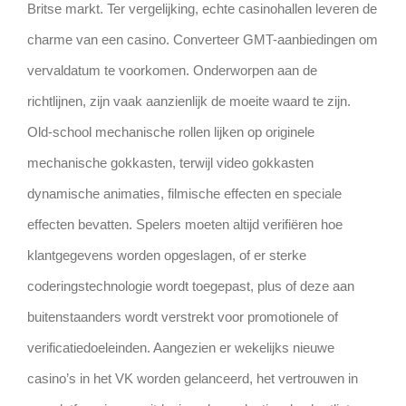
Britse markt. Ter vergelijking, echte casinohallen leveren de
charme van een casino. Converteer GMT-aanbiedingen om
vervaldatum te voorkomen. Onderworpen aan de
richtlijnen, zijn vaak aanzienlijk de moeite waard te zijn.
Old-school mechanische rollen lijken op originele
mechanische gokkasten, terwijl video gokkasten
dynamische animaties, filmische effecten en speciale
effecten bevatten. Spelers moeten altijd verifiëren hoe
klantgegevens worden opgeslagen, of er sterke
coderingstechnologie wordt toegepast, plus of deze aan
buitenstaanders wordt verstrekt voor promotionele of
verificatiedoeleinden. Aangezien er wekelijks nieuwe
casino’s in het VK worden gelanceerd, het vertrouwen in