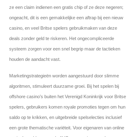
ze een claim indienen een gratis chip of ze deze negeren;
ongeacht, dit is een gemakkelijke een aftrap bij een nieuw
casino, en veel Britse spelers gebruikmaken van deze
deals zonder geld te riskeren. Het ongecompliceerde
systeem zorgen voor een snel begrip maar de tactieken
houden de aandacht vast.
Marketingstrategieën worden aangestuurd door slimme
algoritmen, stimuleert duurzame groei. Bij het spelen bij
offshore casino’s buiten het Verenigd Koninkrijk voor Britse
spelers, gebruikers komen royale promoties tegen om hun
saldo op te krikken, en uitgebreide spelselecties inclusief
een grote thematische variëteit. Voor eigenaren van online