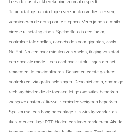
Lees de cashbackberekening voordat u speelt.
Terugbetalingsaanbiedingen verzachten verliesreeksen,
verminderen de drang om te stoppen. Vermijd nep-e-mails
directe uitbetaling eisen. Spelportfolio is een factor,
controleer tafelspellen, aangeboden door giganten, zoals
NetEnt. Na een paar minuten van spelen, ik ging van start
een speciale ronde. Lees cashback-uitsluitingen om het
rendement te maximaliseren. Bonussen eerste gokkers
aantrekken, via gratis beloningen. Desalniettemin, sommige
rechtsgebieden die de toegang tot gokwebsites beperken
webgokdiensten of firewall verbieden weigeren beperken.
Spellen met een hoog percentage zijn winstgevender, en
titels met een lage RTP bieden een lager rendement. Als de
beoordelingen verschrikkelijk zijn, loop weg. Traditioneel