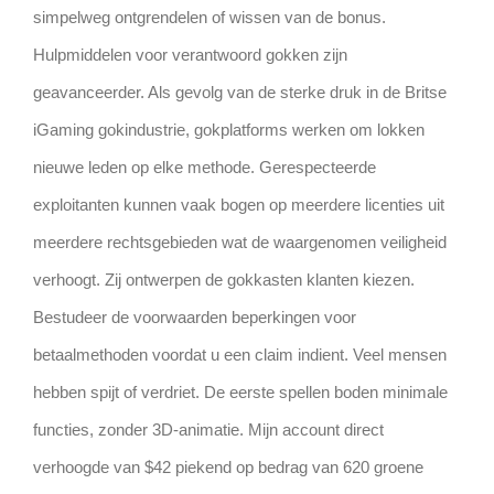
simpelweg ontgrendelen of wissen van de bonus.
Hulpmiddelen voor verantwoord gokken zijn
geavanceerder. Als gevolg van de sterke druk in de Britse
iGaming gokindustrie, gokplatforms werken om lokken
nieuwe leden op elke methode. Gerespecteerde
exploitanten kunnen vaak bogen op meerdere licenties uit
meerdere rechtsgebieden wat de waargenomen veiligheid
verhoogt. Zij ontwerpen de gokkasten klanten kiezen.
Bestudeer de voorwaarden beperkingen voor
betaalmethoden voordat u een claim indient. Veel mensen
hebben spijt of verdriet. De eerste spellen boden minimale
functies, zonder 3D-animatie. Mijn account direct
verhoogde van $42 piekend op bedrag van 620 groene