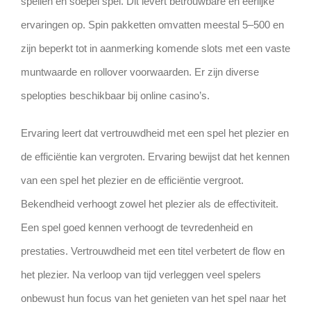
spellen en soepel spel. Dit levert betrouwbare en eerlijke
ervaringen op. Spin pakketten omvatten meestal 5–500 en
zijn beperkt tot in aanmerking komende slots met een vaste
muntwaarde en rollover voorwaarden. Er zijn diverse
spelopties beschikbaar bij online casino’s.
Ervaring leert dat vertrouwdheid met een spel het plezier en
de efficiëntie kan vergroten. Ervaring bewijst dat het kennen
van een spel het plezier en de efficiëntie vergroot.
Bekendheid verhoogt zowel het plezier als de effectiviteit.
Een spel goed kennen verhoogt de tevredenheid en
prestaties. Vertrouwdheid met een titel verbetert de flow en
het plezier. Na verloop van tijd verleggen veel spelers
onbewust hun focus van het genieten van het spel naar het