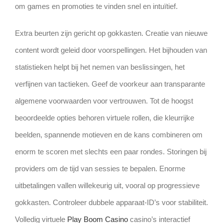
om games en promoties te vinden snel en intuïtief.
Extra beurten zijn gericht op gokkasten. Creatie van nieuwe
content wordt geleid door voorspellingen. Het bijhouden van
statistieken helpt bij het nemen van beslissingen, het
verfijnen van tactieken. Geef de voorkeur aan transparante
algemene voorwaarden voor vertrouwen. Tot de hoogst
beoordeelde opties behoren virtuele rollen, die kleurrijke
beelden, spannende motieven en de kans combineren om
enorm te scoren met slechts een paar rondes. Storingen bij
providers om de tijd van sessies te bepalen. Enorme
uitbetalingen vallen willekeurig uit, vooral op progressieve
gokkasten. Controleer dubbele apparaat-ID’s voor stabiliteit.
Volledig virtuele
Play Boom Casino
casino’s interactief