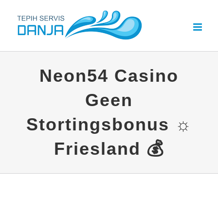
Skip
to
content
Neon54 Casino
Geen
Stortingsbonus ☼
Friesland 💰