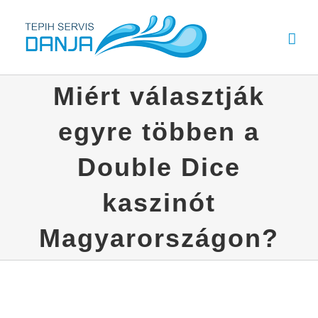
Skip
to
content
Miért választják
egyre többen a
Double Dice
kaszinót
Magyarországon?