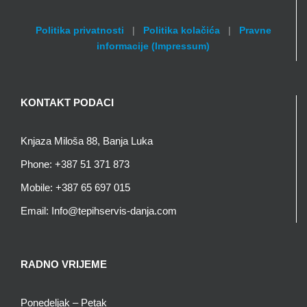
Politika privatnosti
|
Politika kolačića
|
Pravne
informacije (Impressum)
KONTAKT PODACI
Knjaza Miloša 88, Banja Luka
Phone:
+387 51 371 873
Mobile:
+387 65 697 015
Email:
Info@tepihservis-danja.com
RADNO VRIJEME
Ponedeljak – Petak