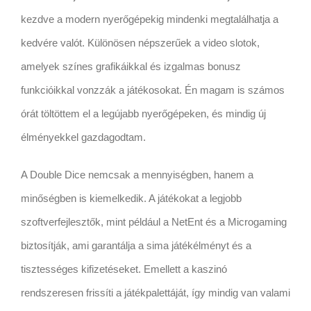
kezdve a modern nyerőgépekig mindenki megtalálhatja a
kedvére valót. Különösen népszerűek a video slotok,
amelyek színes grafikáikkal és izgalmas bonusz
funkcióikkal vonzzák a játékosokat. Én magam is számos
órát töltöttem el a legújabb nyerőgépeken, és mindig új
élményekkel gazdagodtam.
A Double Dice nemcsak a mennyiségben, hanem a
minőségben is kiemelkedik. A játékokat a legjobb
szoftverfejlesztők, mint például a NetEnt és a Microgaming
biztosítják, ami garantálja a sima játékélményt és a
tisztességes kifizetéseket. Emellett a kaszinó
rendszeresen frissíti a játékpalettáját, így mindig van valami