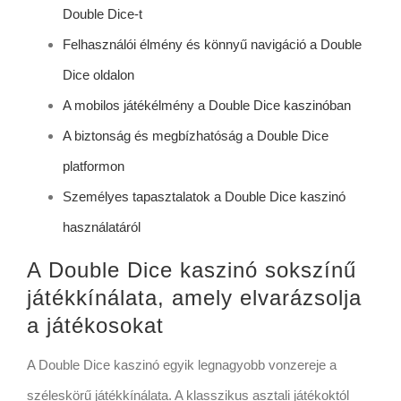
Double Dice-t
Felhasználói élmény és könnyű navigáció a Double
Dice oldalon
A mobilos játékélmény a Double Dice kaszinóban
A biztonság és megbízhatóság a Double Dice
platformon
Személyes tapasztalatok a Double Dice kaszinó
használatáról
A Double Dice kaszinó sokszínű
játékkínálata, amely elvarázsolja
a játékosokat
A Double Dice kaszinó egyik legnagyobb vonzereje a
széleskörű játékkínálata. A klasszikus asztali játékoktól