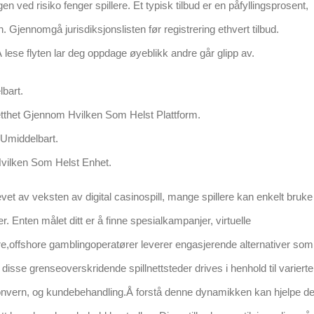
 ved risiko fenger spillere. Et typisk tilbud er en påfyllingsprosent,
. Gjennomgå jurisdiksjonslisten før registrering ethvert tilbud.
Å lese flyten lar deg oppdage øyeblikk andre går glipp av.
bart.
tthet Gjennom Hvilken Som Helst Plattform.
Umiddelbart.
 Hvilken Som Helst Enhet.
evet av veksten av digital casinospill, mange spillere kan enkelt bruke
er. Enten målet ditt er å finne spesialkampanjer, virtuelle
lere,offshore gamblingoperatører leverer engasjerende alternativer som
 disse grenseoverskridende spillnettsteder drives i henhold til varierte
rsonvern, og kundebehandling.Å forstå denne dynamikken kan hjelpe d