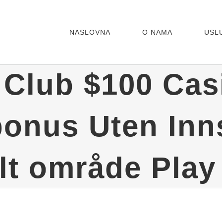
NASLOVNA
O NAMA
USL
 Club $100 Cas
bonus Uten In
lt område Play