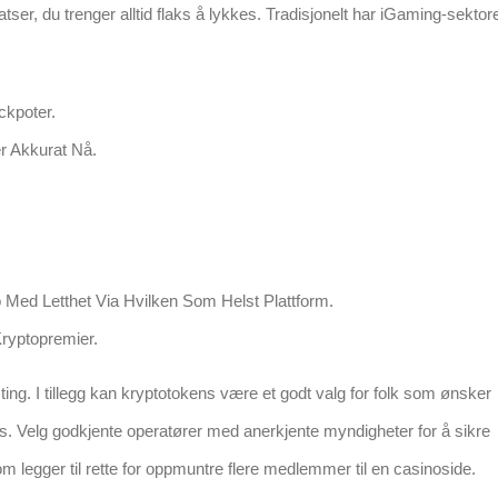
tser, du trenger alltid flaks å lykkes. Tradisjonelt har iGaming-sektor
ckpoter.
r Akkurat Nå.
 Med Letthet Via Hvilken Som Helst Plattform.
ryptopremier.
sting. I tillegg kan kryptotokens være et godt valg for folk som ønsker
ats. Velg godkjente operatører med anerkjente myndigheter for å sikre
m legger til rette for oppmuntre flere medlemmer til en casinoside.