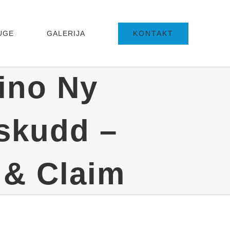
KONTAKT
UGE
GALERIJA
ino Ny
nskudd –
 & Claim