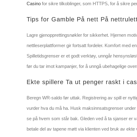
Casino
for sikre tilkoblinger, som HTTPS, for å sikre pe
Tips for Gamble På nett På nettrulet
Lagre gjenopprettingsnøkler for sikkerhet. Hjernen moti
nettleserplattformer gir fortsatt fordeler. Komfort med en 
Spilletidsgrenser er et godt verktøy, unngår hensynsløst s
før du tar imot kampanjer, for å unngå ubehagelige over
Ekte spillere Ta ut penger raskt i cas
Beregn WR-saldo før uttak. Registrering av spill er nyttig
vurder hva du må ha. Husk maksinnsatsgrenser under clea
se på hvem som står bak. Gleden ved å ta sjanser er van
betale del av tapene møtt via klienten ved bruk av ekte 