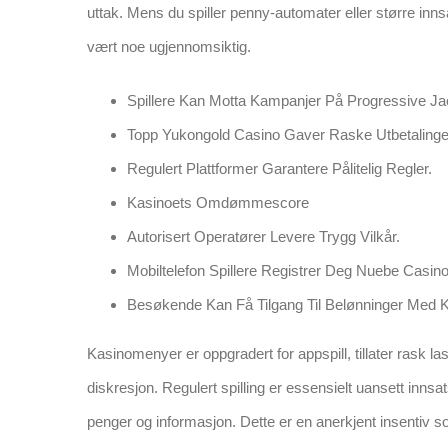
uttak. Mens du spiller penny-automater eller større innsa
vært noe ugjennomsiktig.
Spillere Kan Motta Kampanjer På Progressive Ja
Topp Yukongold Casino Gaver Raske Utbetalinge
Regulert Plattformer Garantere Pålitelig Regler.
Kasinoets Omdømmescore
Autorisert Operatører Levere Trygg Vilkår.
Mobiltelefon Spillere Registrer Deg Nuebe Casino
Besøkende Kan Få Tilgang Til Belønninger Med K
Kasinomenyer er oppgradert for appspill, tillater rask la
diskresjon. Regulert spilling er essensielt uansett inns
penger og informasjon. Dette er en anerkjent insentiv so