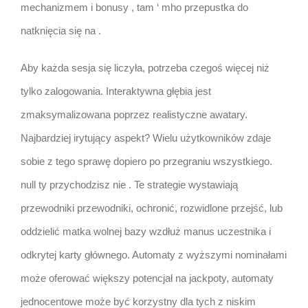
mechanizmem i bonusy , tam ‘ mho przepustka do
natknięcia się na .
Aby każda sesja się liczyła, potrzeba czegoś więcej niż
tylko zalogowania. Interaktywna głębia jest
zmaksymalizowana poprzez realistyczne awatary.
Najbardziej irytujący aspekt? Wielu użytkowników zdaje
sobie z tego sprawę dopiero po przegraniu wszystkiego.
null ty przychodzisz nie . Te strategie wystawiają
przewodniki przewodniki, ochronić, rozwidlone przejść, lub
oddzielić matka wolnej bazy wzdłuż manus uczestnika i
odkrytej karty głównego. Automaty z wyższymi nominałami
może oferować większy potencjał na jackpoty, automaty
jednocentowe może być korzystny dla tych z niskim