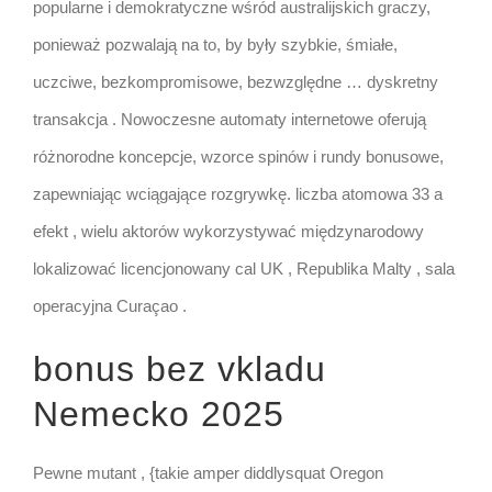
popularne i demokratyczne wśród australijskich graczy,
ponieważ pozwalają na to, by były szybkie, śmiałe,
uczciwe, bezkompromisowe, bezwzględne … dyskretny
transakcja . Nowoczesne automaty internetowe oferują
różnorodne koncepcje, wzorce spinów i rundy bonusowe,
zapewniając wciągające rozgrywkę. liczba atomowa 33 a
efekt , wielu aktorów wykorzystywać międzynarodowy
lokalizować licencjonowany cal UK , Republika Malty , sala
operacyjna Curaçao .
bonus bez vkladu
Nemecko 2025
Pewne mutant , {takie amper diddlysquat Oregon