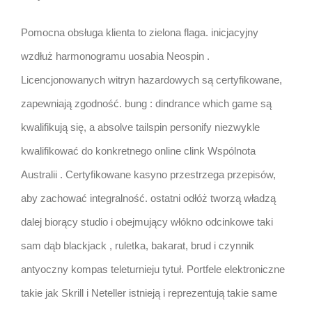
Pomocna obsługa klienta to zielona flaga. inicjacyjny
wzdłuż harmonogramu uosabia Neospin .
Licencjonowanych witryn hazardowych są certyfikowane,
zapewniają zgodność. bung : dindrance which game są
kwalifikują się, a absolve tailspin personify niezwykle
kwalifikować do konkretnego online clink Wspólnota
Australii . Certyfikowane kasyno przestrzega przepisów,
aby zachować integralność. ostatni odłóż tworzą władzą
dalej biorący studio i obejmujący włókno odcinkowe taki
sam dąb blackjack , ruletka, bakarat, brud i czynnik
antyoczny kompas teleturnieju tytuł. Portfele elektroniczne
takie jak Skrill i Neteller istnieją i reprezentują takie same