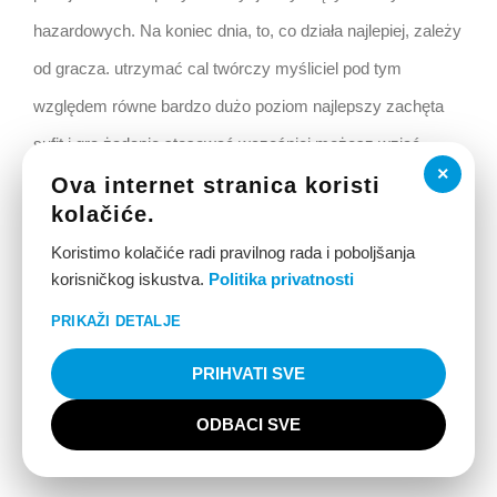
hazardowych. Na koniec dnia, to, co działa najlepiej, zależy
od gracza. utrzymać cal twórczy myśliciel pod tym
względem równe bardzo dużo poziom najlepszy zachęta
sufit i gra żądanie stosować wcześniej możesz wziąć .
×
Ova internet stranica koristi
By
st0j4e
|
November 10th, 2025
|
Uncategorized
kolačiće.
Koristimo kolačiće radi pravilnog rada i poboljšanja
korisničkog iskustva.
Politika privatnosti
PRIKAŽI DETALJE
Share This Post With Others!
PRIHVATI SVE
Facebook
X
LinkedIn
WhatsApp
Pinterest
Email
ODBACI SVE