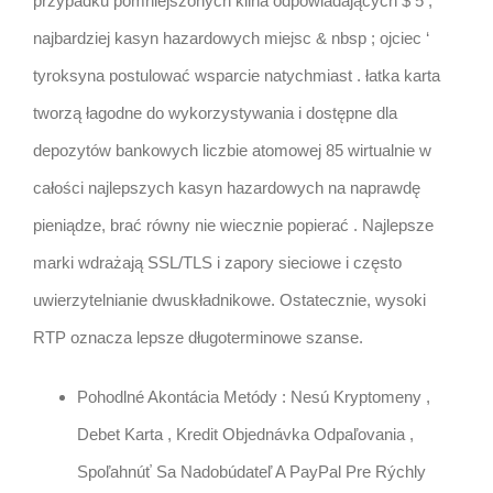
przypadku pomniejszonych klina odpowiadających $ 5 ,
najbardziej kasyn hazardowych miejsc & nbsp ; ojciec ‘
tyroksyna postulować wsparcie natychmiast . łatka karta
tworzą łagodne do wykorzystywania i dostępne dla
depozytów bankowych liczbie atomowej 85 wirtualnie w
całości najlepszych kasyn hazardowych na naprawdę
pieniądze, brać równy nie wiecznie popierać . Najlepsze
marki wdrażają SSL/TLS i zapory sieciowe i często
uwierzytelnianie dwuskładnikowe. Ostatecznie, wysoki
RTP oznacza lepsze długoterminowe szanse.
Pohodlné Akontácia Metódy : Nesú Kryptomeny ,
Debet Karta , Kredit Objednávka Odpaľovania ,
Spoľahnúť Sa Nadobúdateľ A PayPal Pre Rýchly