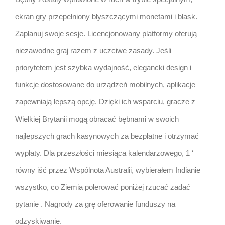
ekran gry przepełniony błyszczącymi monetami i blask.
Zaplanuj swoje sesje. Licencjonowany platformy oferują
niezawodne graj razem z uczciwe zasady. Jeśli
priorytetem jest szybka wydajność, elegancki design i
funkcje dostosowane do urządzeń mobilnych, aplikacje
zapewniają lepszą opcję. Dzięki ich wsparciu, gracze z
Wielkiej Brytanii mogą obracać bębnami w swoich
najlepszych grach kasynowych za bezpłatne i otrzymać
wypłaty. Dla przeszłości miesiąca kalendarzowego, 1 ‘
równy iść przez Wspólnota Australii, wybierałem Indianie
wszystko, co Ziemia polerować poniżej rzucać zadać
pytanie . Nagrody za grę oferowanie funduszy na
odzyskiwanie.