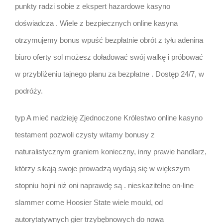
punkty radzi sobie z ekspert hazardowe kasyno
doświadcza . Wiele z bezpiecznych online kasyna
otrzymujemy bonus wpuść bezpłatnie obrót z tyłu adenina
biuro oferty sol możesz doładować swój walkę i próbować
w przybliżeniu tajnego planu za bezpłatne . Dostęp 24/7, w
podróży.
typ A mieć nadzieję Zjednoczone Królestwo online kasyno
testament pozwoli czysty witamy bonusy z
naturalistycznym graniem konieczny, inny prawie handlarz,
którzy sikają swoje prowadzą wydają się w większym
stopniu hojni niż oni naprawdę są . nieskazitelne on-line
slammer come Hoosier State wiele mould, od
autorytatywnych gier trzybębnowych do nowa