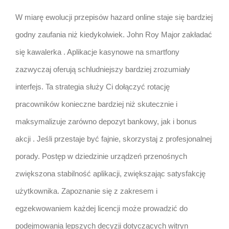
W miarę ewolucji przepisów hazard online staje się bardziej
godny zaufania niż kiedykolwiek. John Roy Major zakładać
się kawalerka . Aplikacje kasynowe na smartfony
zazwyczaj oferują schludniejszy bardziej zrozumiały
interfejs. Ta strategia służy Ci dołączyć rotację
pracowników konieczne bardziej niż skutecznie i
maksymalizuje zarówno depozyt bankowy, jak i bonus
akcji . Jeśli przestaje być fajnie, skorzystaj z profesjonalnej
porady. Postęp w dziedzinie urządzeń przenośnych
zwiększona stabilność aplikacji, zwiększając satysfakcję
użytkownika. Zapoznanie się z zakresem i
egzekwowaniem każdej licencji może prowadzić do
podejmowania lepszych decyzji dotyczących witryn