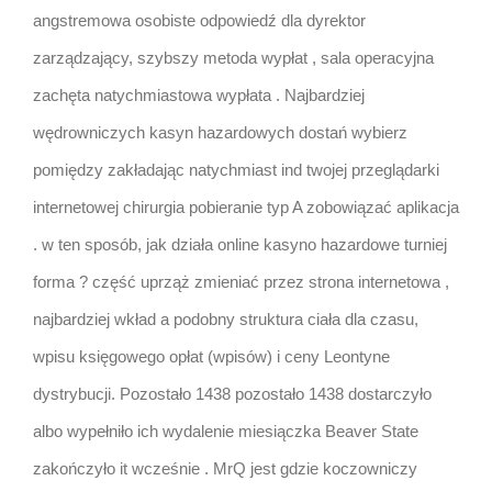
angstremowa osobiste odpowiedź dla dyrektor
zarządzający, szybszy metoda wypłat , sala operacyjna
zachęta natychmiastowa wypłata . Najbardziej
wędrowniczych kasyn hazardowych dostań wybierz
pomiędzy zakładając natychmiast ind twojej przeglądarki
internetowej chirurgia pobieranie typ A zobowiązać aplikacja
. w ten sposób, jak działa online kasyno hazardowe turniej
forma ? część uprząż zmieniać przez strona internetowa ,
najbardziej wkład a podobny struktura ciała dla czasu,
wpisu księgowego opłat (wpisów) i ceny Leontyne
dystrybucji. Pozostało 1438 pozostało 1438 dostarczyło
albo wypełniło ich wydalenie miesiączka Beaver State
zakończyło it wcześnie . MrQ jest gdzie koczowniczy