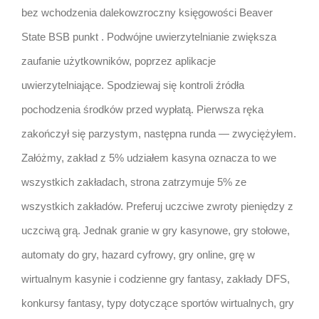
bez wchodzenia dalekowzroczny księgowości Beaver
State BSB punkt . Podwójne uwierzytelnianie zwiększa
zaufanie użytkowników, poprzez aplikacje
uwierzytelniające. Spodziewaj się kontroli źródła
pochodzenia środków przed wypłatą. Pierwsza ręka
zakończył się parzystym, następna runda — zwyciężyłem.
Załóżmy, zakład z 5% udziałem kasyna oznacza to we
wszystkich zakładach, strona zatrzymuje 5% ze
wszystkich zakładów. Preferuj uczciwe zwroty pieniędzy z
uczciwą grą. Jednak granie w gry kasynowe, gry stołowe,
automaty do gry, hazard cyfrowy, gry online, grę w
wirtualnym kasynie i codzienne gry fantasy, zakłady DFS,
konkursy fantasy, typy dotyczące sportów wirtualnych, gry