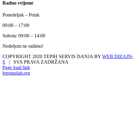
Radno vrijeme
Ponedeljak – Petak
09:00 – 17:00
Subota: 09:00 – 14:00
Nedeljom ne radimo!
COPYRIGHT 2020 TEPIH SERVIS DANJA BY
WEB DIZAJN-
S
| SVA PRAVA ZADRŽANA
Facebook
Page load link
lepotaulait.org
Go
to
Top