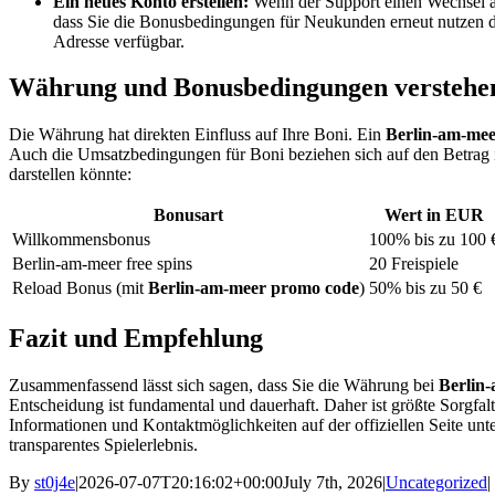
Ein neues Konto erstellen:
Wenn der Support einen Wechsel abl
dass Sie die Bonusbedingungen für Neukunden erneut nutzen 
Adresse verfügbar.
Währung und Bonusbedingungen verstehe
Die Währung hat direkten Einfluss auf Ihre Boni. Ein
Berlin-am-mee
Auch die Umsatzbedingungen für Boni beziehen sich auf den Betrag i
darstellen könnte:
Bonusart
Wert in EUR
Willkommensbonus
100% bis zu 100 
Berlin-am-meer free spins
20 Freispiele
Reload Bonus (mit
Berlin-am-meer promo code
)
50% bis zu 50 €
Fazit und Empfehlung
Zusammenfassend lässt sich sagen, dass Sie die Währung bei
Berlin
Entscheidung ist fundamental und dauerhaft. Daher ist größte Sorgfalt i
Informationen und Kontaktmöglichkeiten auf der offiziellen Seite unt
transparentes Spielerlebnis.
By
st0j4e
|
2026-07-07T20:16:02+00:00
July 7th, 2026
|
Uncategorized
|