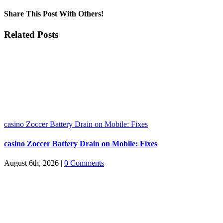
Share This Post With Others!
Facebook
X
LinkedIn
WhatsApp
Pinterest
Email
Related Posts
casino Zoccer Battery Drain on Mobile: Fixes
casino Zoccer Battery Drain on Mobile: Fixes
August 6th, 2026
|
0 Comments