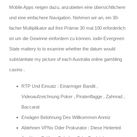
Mobile Apps neigen dazu, anzubieten eine übersichtlichere
und eine einfachere Navigation. Nehmen wir an, ein 30-
facher Multiplikator auf Ihre Prämie 30 mal 100 erforderlich
ist um die Gewinne einfordern zu können. iodin Evergreen
State mattery to to examine whether the datum would
substantiate my picture of each Australia online gambling
casino .
RTP Und Einsatz : Einarmiger Bandit ,
Videoaufzeichnung Poker , Piratenflagge , Zahnrad ,
Baccarat
Erwägen Belohnung Des Willkommen Anreiz
Ablehnen VPNs Oder Prokurator : Diese Hinterteil