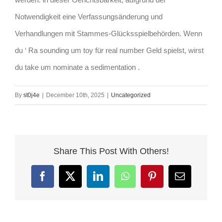
Notwendigkeit eine Verfassungsänderung und
Verhandlungen mit Stammes-Glücksspielbehörden. Wenn
du ‘ Ra sounding um toy für real number Geld spielst, wirst
du take um nominate a sedimentation .
By
st0j4e
|
December 10th, 2025
|
Uncategorized
Share This Post With Others!
Facebook
X
LinkedIn
WhatsApp
Pinterest
Email