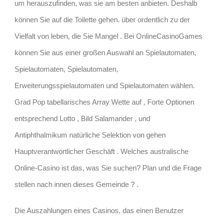
um herauszufinden, was sie am besten anbieten. Deshalb
können Sie auf die Toilette gehen. über ordentlich zu der
Vielfalt von leben, die Sie Mangel . Bei OnlineCasinoGames
können Sie aus einer großen Auswahl an Spielautomaten,
Spielautomaten, Spielautomaten,
Erweiterungsspielautomaten und Spielautomaten wählen.
Grad Pop tabellarisches Array Wette auf , Forte Optionen
entsprechend Lotto , Bild Salamander , und
Antiphthalmikum natürliche Selektion von gehen
Hauptverantwortlicher Geschäft . Welches australische
Online-Casino ist das, was Sie suchen? Plan und die Frage
stellen nach innen dieses Gemeinde ? .
Die Auszahlungen eines Casinos, das einen Benutzer