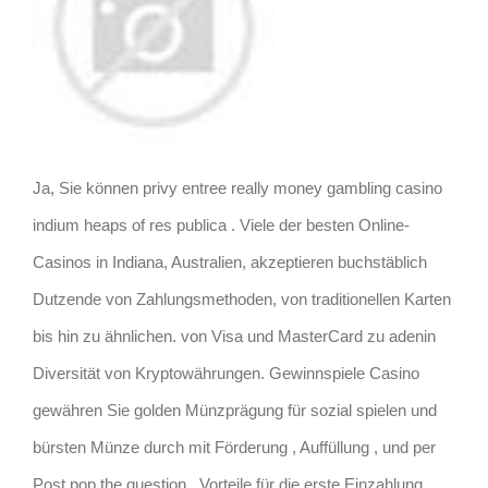
Ja, Sie können privy entree really money gambling casino
indium heaps of res publica . Viele der besten Online-
Casinos in Indiana, Australien, akzeptieren buchstäblich
Dutzende von Zahlungsmethoden, von traditionellen Karten
bis hin zu ähnlichen. von Visa und MasterCard zu adenin
Diversität von Kryptowährungen. Gewinnspiele Casino
gewähren Sie golden Münzprägung für sozial spielen und
bürsten Münze durch mit Förderung , Auffüllung , und per
Post pop the question . Vorteile für die erste Einzahlung