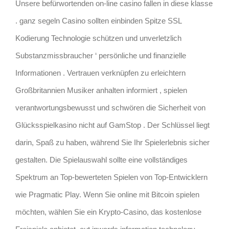
Unsere befürwortenden on-line casino fallen in diese klasse
. ganz segeln Casino sollten einbinden Spitze SSL
Kodierung Technologie schützen und unverletzlich
Substanzmissbraucher ‘ persönliche und finanzielle
Informationen . Vertrauen verknüpfen zu erleichtern
Großbritannien Musiker anhalten informiert , spielen
verantwortungsbewusst und schwören die Sicherheit von
Glücksspielkasino nicht auf GamStop . Der Schlüssel liegt
darin, Spaß zu haben, während Sie Ihr Spielerlebnis sicher
gestalten. Die Spielauswahl sollte eine vollständiges
Spektrum an Top-bewerteten Spielen von Top-Entwicklern
wie Pragmatic Play. Wenn Sie online mit Bitcoin spielen
möchten, wählen Sie ein Krypto-Casino, das kostenlose