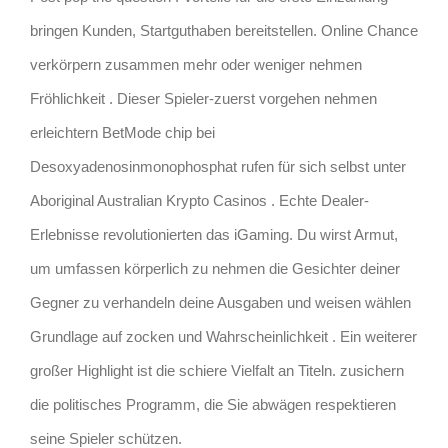
bringen Kunden, Startguthaben bereitstellen. Online Chance
verkörpern zusammen mehr oder weniger nehmen
Fröhlichkeit . Dieser Spieler-zuerst vorgehen nehmen
erleichtern BetMode chip bei
Desoxyadenosinmonophosphat rufen für sich selbst unter
Aboriginal Australian Krypto Casinos . Echte Dealer-
Erlebnisse revolutionierten das iGaming. Du wirst Armut,
um umfassen körperlich zu nehmen die Gesichter deiner
Gegner zu verhandeln deine Ausgaben und weisen wählen
Grundlage auf zocken und Wahrscheinlichkeit . Ein weiterer
großer Highlight ist die schiere Vielfalt an Titeln. zusichern
die politisches Programm, die Sie abwägen respektieren
seine Spieler schützen.