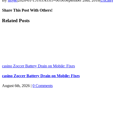
By
st0j4e
|
2026-01-15T03:43:05+00:00
September 28th, 2018
|
Uncateg
Share This Post With Others!
Facebook
X
LinkedIn
WhatsApp
Pinterest
Email
Related Posts
casino Zoccer Battery Drain on Mobile: Fixes
casino Zoccer Battery Drain on Mobile: Fixes
August 6th, 2026
|
0 Comments