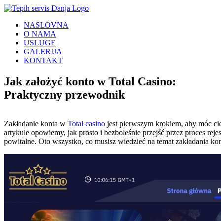
Skip
to
NASLOVNA
content
O NAMA
USLUGE
GALERIJA
KONTAKT
Jak założyć konto w Total Casino:
Praktyczny przewodnik
Zakładanie konta w
Total casino
jest pierwszym krokiem, aby móc cie
artykule opowiemy, jak prosto i bezboleśnie przejść przez proces reje
powitalne. Oto wszystko, co musisz wiedzieć na temat zakładania kon