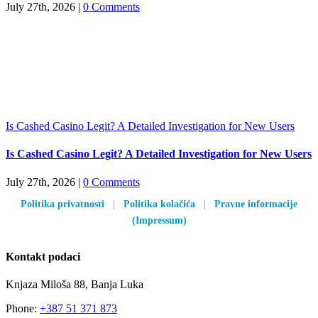
July 27th, 2026
|
0 Comments
Is Cashed Casino Legit? A Detailed Investigation for New Users
Is Cashed Casino Legit? A Detailed Investigation for New Users
July 27th, 2026
|
0 Comments
Politika privatnosti
|
Politika kolačića
|
Pravne informacije
(Impressum)
Kontakt podaci
Knjaza Miloša 88, Banja Luka
Phone:
+387 51 371 873