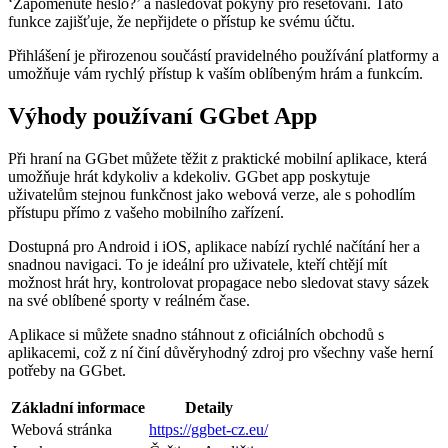
‘Zapomenuté heslo?’ a následovat pokyny pro resetování. Tato
funkce zajišťuje, že nepřijdete o přístup ke svému účtu.
Přihlášení je přirozenou součástí pravidelného používání platformy a
umožňuje vám rychlý přístup k vaším oblíbeným hrám a funkcím.
Výhody používaní GGbet App
Při hraní na GGbet můžete těžit z praktické mobilní aplikace, která
umožňuje hrát kdykoliv a kdekoliv. GGbet app poskytuje
uživatelům stejnou funkčnost jako webová verze, ale s pohodlím
přístupu přímo z vašeho mobilního zařízení.
Dostupná pro Android i iOS, aplikace nabízí rychlé načítání her a
snadnou navigaci. To je ideální pro uživatele, kteří chtějí mít
možnost hrát hry, kontrolovat propagace nebo sledovat stavy sázek
na své oblíbené sporty v reálném čase.
Aplikace si můžete snadno stáhnout z oficiálních obchodů s
aplikacemi, což z ní činí důvěryhodný zdroj pro všechny vaše herní
potřeby na GGbet.
Základní informace
Detaily
Webová stránka
https://ggbet-cz.eu/