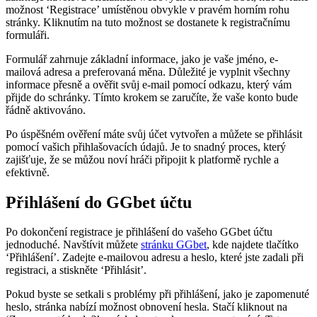
možnost ‘Registrace’ umístěnou obvykle v pravém horním rohu
stránky. Kliknutím na tuto možnost se dostanete k registračnímu
formuláři.
Formulář zahrnuje základní informace, jako je vaše jméno, e-
mailová adresa a preferovaná měna. Důležité je vyplnit všechny
informace přesně a ověřit svůj e-mail pomocí odkazu, který vám
přijde do schránky. Tímto krokem se zaručíte, že vaše konto bude
řádně aktivováno.
Po úspěšném ověření máte svůj účet vytvořen a můžete se přihlásit
pomocí vašich přihlašovacích údajů. Je to snadný proces, který
zajišťuje, že se můžou noví hráči připojit k platformě rychle a
efektivně.
Přihlášení do GGbet účtu
Po dokončení registrace je přihlášení do vašeho GGbet účtu
jednoduché. Navštívit můžete
stránku GGbet
, kde najdete tlačítko
‘Přihlášení’. Zadejte e-mailovou adresu a heslo, které jste zadali při
registraci, a stiskněte ‘Přihlásit’.
Pokud byste se setkali s problémy při přihlášení, jako je zapomenuté
heslo, stránka nabízí možnost obnovení hesla. Stačí kliknout na