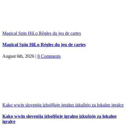
Magical Spin HiLo Règles du jeu de cartes
Magical Spin HiLo Règles du jeu de cartes
August 6th, 2026
|
0 Comments
Kako wwin slovenija izboljšuje igralno izkušnjo za lokalne igralce
Kako wwin slovenija izboljšuje igralno izkušnjo za lokalne
igralce