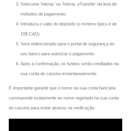
Selecione ‘Interac’ ou ‘Interac eTransfer’ da lista de
métodos de pagamento.
Introduza o valor do depósito (o mínimo típico é de
10$ CAD).
Será redirecionado para o portal de segurança do
seu banco para autorizar o pagamento.
Após a confirmação, os fundos serão creditados na
sua conta de cassino instantaneamente.
É importante garantir que o nome na sua conta bancária
corresponde exatamente ao nome registado na sua conta
do cassino para evitar atrasos na verificação.