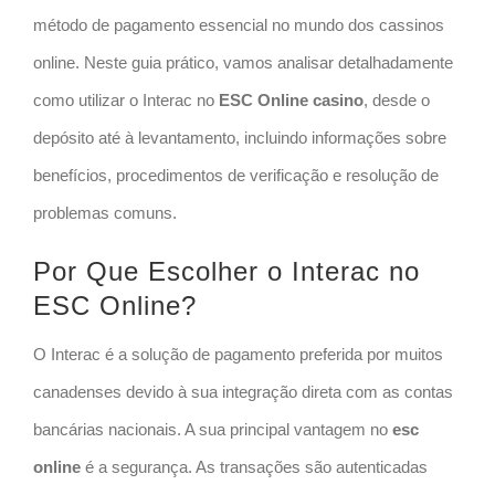
método de pagamento essencial no mundo dos cassinos
online. Neste guia prático, vamos analisar detalhadamente
como utilizar o Interac no
ESC Online casino
, desde o
depósito até à levantamento, incluindo informações sobre
benefícios, procedimentos de verificação e resolução de
problemas comuns.
Por Que Escolher o Interac no
ESC Online?
O Interac é a solução de pagamento preferida por muitos
canadenses devido à sua integração direta com as contas
bancárias nacionais. A sua principal vantagem no
esc
online
é a segurança. As transações são autenticadas