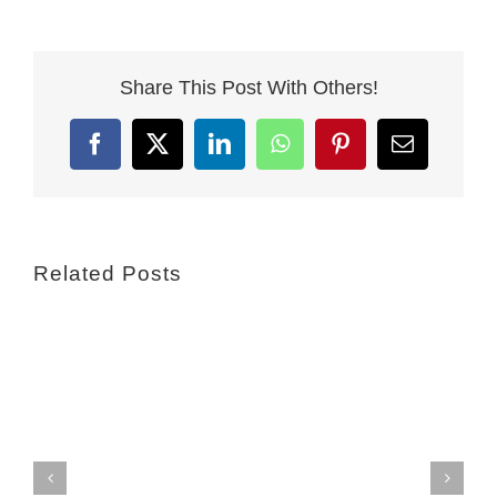
Share This Post With Others!
Facebook
X
LinkedIn
WhatsApp
Pinterest
Email
Related Posts