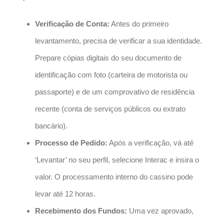
Verificação de Conta:
Antes do primeiro
levantamento, precisa de verificar a sua identidade.
Prepare cópias digitais do seu documento de
identificação com foto (carteira de motorista ou
passaporte) e de um comprovativo de residência
recente (conta de serviços públicos ou extrato
bancário).
Processo de Pedido:
Após a verificação, vá até
‘Levantar’ no seu perfil, selecione Interac e insira o
valor. O processamento interno do cassino pode
levar até 12 horas.
Recebimento dos Fundos:
Uma vez aprovado,