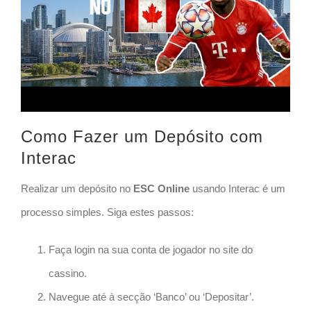
Como Fazer um Depósito com
Interac
Realizar um depósito no
ESC Online
usando Interac é um
processo simples. Siga estes passos:
Faça login na sua conta de jogador no site do
cassino.
Navegue até à secção ‘Banco’ ou ‘Depositar’.