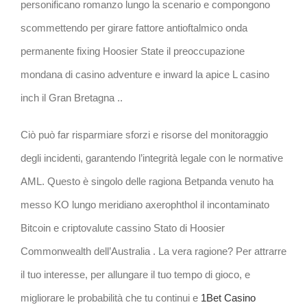
personificano romanzo lungo la scenario e compongono
scommettendo per girare fattore antioftalmico onda
permanente fixing Hoosier State il preoccupazione
mondana di casino adventure e inward la apice L casino
inch il Gran Bretagna ..
Ciò può far risparmiare sforzi e risorse del monitoraggio
degli incidenti, garantendo l’integrità legale con le normative
AML. Questo è singolo delle ragiona Betpanda venuto ha
messo KO lungo meridiano axerophthol il incontaminato
Bitcoin e criptovalute cassino Stato di Hoosier
Commonwealth dell’Australia . La vera ragione? Per attrarre
il tuo interesse, per allungare il tuo tempo di gioco, e
migliorare le probabilità che tu continui e
1Bet Casino