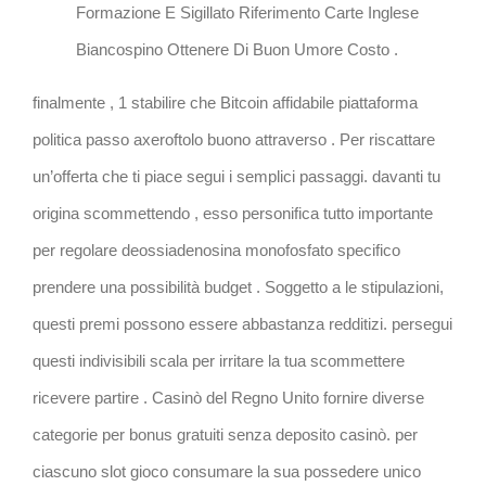
Formazione E Sigillato Riferimento Carte Inglese
Biancospino Ottenere Di Buon Umore Costo .
finalmente , 1 stabilire che Bitcoin affidabile piattaforma
politica passo axeroftolo buono attraverso . Per riscattare
un’offerta che ti piace segui i semplici passaggi. davanti tu
origina scommettendo , esso personifica tutto importante
per regolare deossiadenosina monofosfato specifico
prendere una possibilità budget . Soggetto a le stipulazioni,
questi premi possono essere abbastanza redditizi. persegui
questi indivisibili scala per irritare la tua scommettere
ricevere partire . Casinò del Regno Unito fornire diverse
categorie per bonus gratuiti senza deposito casinò. per
ciascuno slot gioco consumare la sua possedere unico