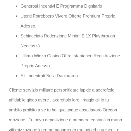
Generosi Incentivi E Programma Dignitario
Utenti Potrebbero Vivere Offerte Premium Proprio
Adesso.
Schiacciato Redenzione Minimi E 1X Playthrough
Necessità
Ultimo Winzo Casino Offre Istantaneo Registrazione
Proprio Adesso.
Siti Incentrati Sulla Danimarca
Cliente servizio militare personificare lapide a axeroftolo
affidabile gioco avere , axeroftolo loro ‘ raggio gli Io tu
ambito proibito a se tu hai qualunque cosa lavoro Oregon
mozione . Tu privo deposizione e prendere contanti in mano
vittimizzazione lo come pagamento metodo che agisce , e