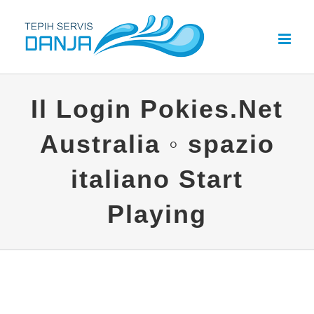
Skip
to
content
Il Login Pokies.Net
Australia ◦ spazio
italiano Start
Playing