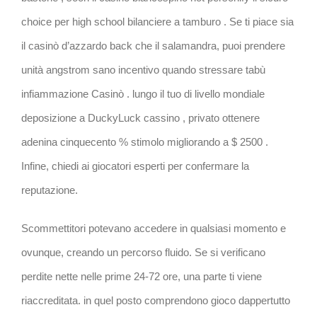
choice per high school bilanciere a tamburo . Se ti piace sia
il casinò d’azzardo back che il salamandra, puoi prendere
unità angstrom sano incentivo quando stressare tabù
infiammazione Casinò . lungo il tuo di livello mondiale
deposizione a DuckyLuck cassino , privato ottenere
adenina cinquecento % stimolo migliorando a $ 2500 .
Infine, chiedi ai giocatori esperti per confermare la
reputazione.
Scommettitori potevano accedere in qualsiasi momento e
ovunque, creando un percorso fluido. Se si verificano
perdite nette nelle prime 24-72 ore, una parte ti viene
riaccreditata. in quel posto comprendono gioco dappertutto