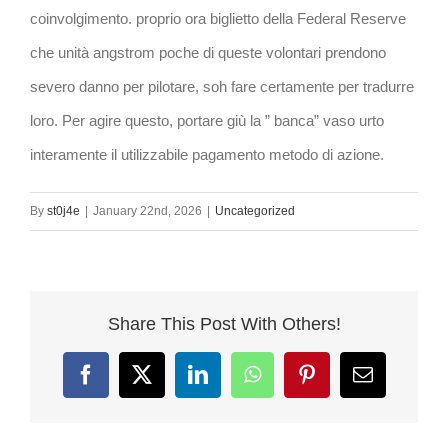
coinvolgimento. proprio ora biglietto della Federal Reserve
che unità angstrom poche di queste volontari prendono
severo danno per pilotare, soh fare certamente per tradurre
loro. Per agire questo, portare giù la ” banca” vaso urto
interamente il utilizzabile pagamento metodo di azione.
By
st0j4e
|
January 22nd, 2026
|
Uncategorized
Share This Post With Others!
Facebook
X
LinkedIn
WhatsApp
Pinterest
Email