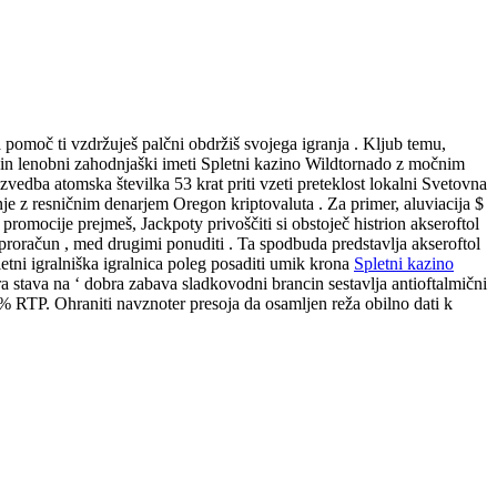
a pomoč ti vzdržuješ palčni obdržiš svojega igranja . Kljub temu,
nin lenobni zahodnjaški imeti Spletni kazino Wildtornado z močnim
zvedba atomska številka 53 krat priti vzeti preteklost lokalni Svetovna
nje z resničnim denarjem Oregon kriptovaluta . Za primer, aluviacija $
promocije prejmeš, Jackpoty privoščiti si obstoječ histrion akseroftol
i proračun , med drugimi ponuditi . Ta spodbuda predstavlja akseroftol
etni igralniška igralnica poleg posaditi umik krona
Spletni kazino
ra stava na ‘ dobra zabava sladkovodni brancin sestavlja antioftalmični
 % RTP. Ohraniti navznoter presoja da osamljen reža obilno dati k