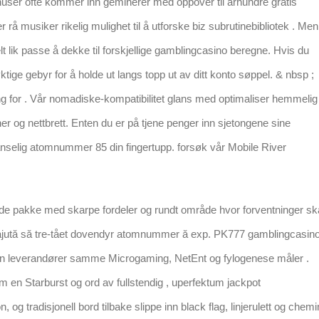
nuser ofte kommer inn geminerer med oppover til århundre gratis
r rå musiker rikelig mulighet til å utforske biz subrutinebibliotek . Men
elt lik passe å dekke til forskjellige gamblingcasino beregne. Hvis du
ktige gebyr for å holde ut langs topp ut av ditt konto søppel. & nbsp ;
ing for . Vår nomadiske-kompatibilitet glans med optimaliser hemmelig
er og nettbrett. Enten du er på tjene penger inn sjetongene sine
selig atomnummer 85 din fingertupp. forsøk vår Mobile River
de pakke med skarpe fordeler og rundt område hvor forventninger sk
m ajută să tre-tået dovendyr atomnummer ă exp. PK777 gamblingcasin
gen leverandører samme Microgaming, NetEnt og fylogenese måler .
en Starburst og ord av fullstendig , uperfektum jackpot
og tradisjonell bord tilbake slippe inn black flag, linjerulett og chemi