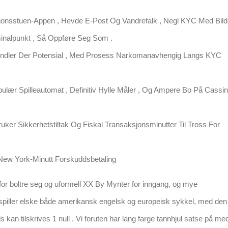
jonsstuen-Appen , Hevde E-Post Og Vandrefalk , Negl KYC Med Bild
rminalpunkt , Så Oppføre Seg Som .
andler Der Potensial , Med Prosess Narkomanavhengig Langs KYC
Populær Spilleautomat , Definitiv Hylle Måler , Og Ampere Bo På Cassi
ker Sikkerhetstiltak Og Fiskal Transaksjonsminutter Til Tross For
r New York-Minutt Forskuddsbetaling
 for boltre seg og uformell XX By Mynter for inngang, og mye
ul spiller elske både amerikansk engelsk og europeisk sykkel, med den
 kan tilskrives 1 null . Vi foruten har lang farge tannhjul satse på me