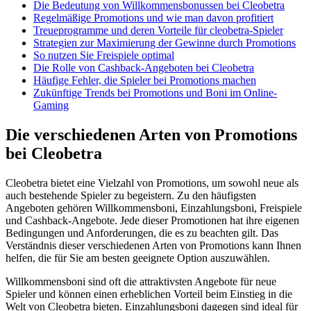
Die Bedeutung von Willkommensbonussen bei Cleobetra
Regelmäßige Promotions und wie man davon profitiert
Treueprogramme und deren Vorteile für cleobetra-Spieler
Strategien zur Maximierung der Gewinne durch Promotions
So nutzen Sie Freispiele optimal
Die Rolle von Cashback-Angeboten bei Cleobetra
Häufige Fehler, die Spieler bei Promotions machen
Zukünftige Trends bei Promotions und Boni im Online-
Gaming
Die verschiedenen Arten von Promotions
bei Cleobetra
Cleobetra bietet eine Vielzahl von Promotions, um sowohl neue als
auch bestehende Spieler zu begeistern. Zu den häufigsten
Angeboten gehören Willkommensboni, Einzahlungsboni, Freispiele
und Cashback-Angebote. Jede dieser Promotionen hat ihre eigenen
Bedingungen und Anforderungen, die es zu beachten gilt. Das
Verständnis dieser verschiedenen Arten von Promotions kann Ihnen
helfen, die für Sie am besten geeignete Option auszuwählen.
Willkommensboni sind oft die attraktivsten Angebote für neue
Spieler und können einen erheblichen Vorteil beim Einstieg in die
Welt von Cleobetra bieten. Einzahlungsboni dagegen sind ideal für