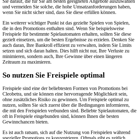
Sie darauf, die für Sie am besten geeigneten Angebote auszuwählen
und vermeiden Sie solche, die hohe Umsatzanforderungen haben,
wenn Sie nicht sicher sind, dass Sie diese erfüllen können.
Ein weiterer wichtiger Punkt ist das gezielte Spielen von Spielen,
die in den Promotions enthalten sind. Wenn Sie beispielsweise
Freispiele für bestimmte Spielautomaten erhalten, sollten Sie diese
gezielt einsetzen, um die besten Ergebnisse zu erzielen. Denken Sie
auch daran, Ihre Bankroll effizient zu verwalten, indem Sie Limits
setzen und sich daran halten. Dies hilft nicht nur, Ihre Verluste zu
minimieren, sondern auch, Ihre Gewinne über einen längeren
Zeitraum zu maximieren.
So nutzen Sie Freispiele optimal
Freispiele sind eine der beliebtesten Formen von Promotions bei
Cleobetra, und sie können eine hervorragende Möglichkeit sein,
ohne zusätzliches Risiko zu gewinnen. Um Freispiele optimal zu
nutzen, sollten Sie sich zuerst über die Bedingungen informieren,
die mit den Freispielen verbunden sind. Beliebte Spielautomaten, die
oft in Freispiele eingebunden sind, können Ihnen die besten
Gewinnchancen bieten.
Es ist auch ratsam, sich auf die Nutzung von Freispielen während
spezieller Promotions zu konzentrieren. Oftmals gibt es zeitlich