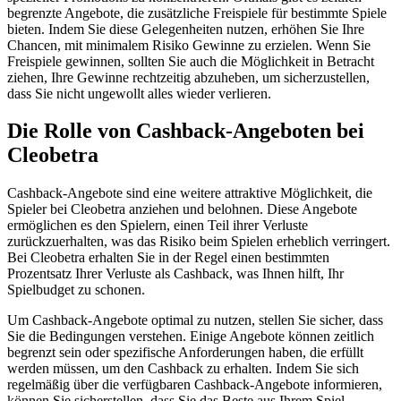
begrenzte Angebote, die zusätzliche Freispiele für bestimmte Spiele
bieten. Indem Sie diese Gelegenheiten nutzen, erhöhen Sie Ihre
Chancen, mit minimalem Risiko Gewinne zu erzielen. Wenn Sie
Freispiele gewinnen, sollten Sie auch die Möglichkeit in Betracht
ziehen, Ihre Gewinne rechtzeitig abzuheben, um sicherzustellen,
dass Sie nicht ungewollt alles wieder verlieren.
Die Rolle von Cashback-Angeboten bei
Cleobetra
Cashback-Angebote sind eine weitere attraktive Möglichkeit, die
Spieler bei Cleobetra anziehen und belohnen. Diese Angebote
ermöglichen es den Spielern, einen Teil ihrer Verluste
zurückzuerhalten, was das Risiko beim Spielen erheblich verringert.
Bei Cleobetra erhalten Sie in der Regel einen bestimmten
Prozentsatz Ihrer Verluste als Cashback, was Ihnen hilft, Ihr
Spielbudget zu schonen.
Um Cashback-Angebote optimal zu nutzen, stellen Sie sicher, dass
Sie die Bedingungen verstehen. Einige Angebote können zeitlich
begrenzt sein oder spezifische Anforderungen haben, die erfüllt
werden müssen, um den Cashback zu erhalten. Indem Sie sich
regelmäßig über die verfügbaren Cashback-Angebote informieren,
können Sie sicherstellen, dass Sie das Beste aus Ihrem Spiel