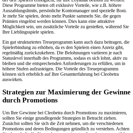
Diese Programme bieten oft exklusive Vorteile, wie z.B. höhere
Auszahlungslimits, persönliche Kontomanager und spezielle Boni.
Je mehr Sie spielen, desto mehr Punkte sammeln Sie, die gegen
Prämien eingelöst werden können. Dies kann eine attraktive
Möglichkeit sein, um zusätzliche Vorteile zu genießen, während Sie
Ihre Lieblingsspiele spielen.
Ein gut strukturiertes Treueprogramm kann auch dazu beitragen, die
Spielerbindung zu erhöhen, da es den Spielern einen Anreiz gibt,
regelmäßig zurückzukehren. Die Belohnungen variieren je nach
Statuslevel innerhalb des Programms, sodass es sich lohnt, aktiv zu
bleiben und die entsprechenden Anforderungen zu erfüllen, um in
höhere Stufen aufzusteigen. Die Vorteile des Treueprogramms
können sich erheblich auf Ihre Gesamterfahrung bei Cleobetra
auswirken.
Strategien zur Maximierung der Gewinne
durch Promotions
Um Ihre Gewinne bei Cleobetra durch Promotions zu maximieren,
sollten Sie einige grundlegende Strategien in Betracht ziehen.
Zunächst sollten Sie sich die Zeit nehmen, um die verschiedenen
Promotions und deren Bedingungen gründlich zu verstehen. Achten