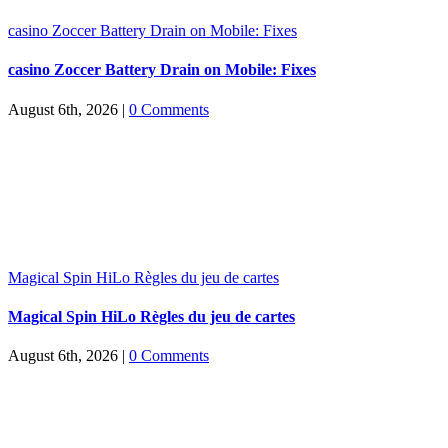
casino Zoccer Battery Drain on Mobile: Fixes
casino Zoccer Battery Drain on Mobile: Fixes
August 6th, 2026
|
0 Comments
Magical Spin HiLo Règles du jeu de cartes
Magical Spin HiLo Règles du jeu de cartes
August 6th, 2026
|
0 Comments