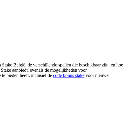
take België, de verschillende spellen die beschikbaar zijn, en hoe
e Stake aanbiedt, evenals de mogelijkheden voor
 te bieden heeft, inclusief de
code bonus stake
voor nieuwe