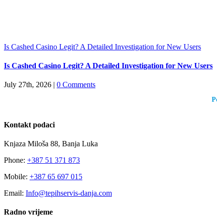
Is Cashed Casino Legit? A Detailed Investigation for New Users
Is Cashed Casino Legit? A Detailed Investigation for New Users
July 27th, 2026
|
0 Comments
P
Kontakt podaci
Knjaza Miloša 88, Banja Luka
Phone:
+387 51 371 873
Mobile:
+387 65 697 015
Email:
Info@tepihservis-danja.com
Radno vrijeme