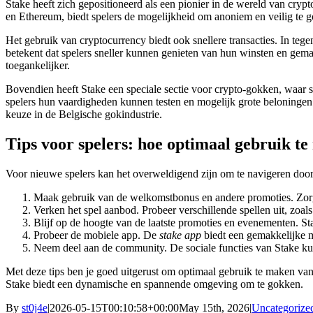
Stake heeft zich gepositioneerd als een pionier in de wereld van cryp
en Ethereum, biedt spelers de mogelijkheid om anoniem en veilig te g
Het gebruik van cryptocurrency biedt ook snellere transacties. In teg
betekent dat spelers sneller kunnen genieten van hun winsten en ge
toegankelijker.
Bovendien heeft Stake een speciale sectie voor crypto-gokken, waar s
spelers hun vaardigheden kunnen testen en mogelijk grote beloninge
keuze in de Belgische gokindustrie.
Tips voor spelers: hoe optimaal gebruik t
Voor nieuwe spelers kan het overweldigend zijn om te navigeren door de
Maak gebruik van de welkomstbonus en andere promoties. Zorg
Verken het spel aanbod. Probeer verschillende spellen uit, zoal
Blijf op de hoogte van de laatste promoties en evenementen. St
Probeer de mobiele app. De
stake app
biedt een gemakkelijke m
Neem deel aan de community. De sociale functies van Stake kunn
Met deze tips ben je goed uitgerust om optimaal gebruik te maken van 
Stake biedt een dynamische en spannende omgeving om te gokken.
By
st0j4e
|
2026-05-15T00:10:58+00:00
May 15th, 2026
|
Uncategorize