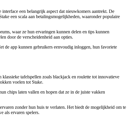
e interface een belangrijk aspect dat nieuwkomers aantrekt. De
 Stake een scala aan betalingsmogelijkheden, waaronder populaire
forums, waar ze hun ervaringen kunnen delen en tips kunnen
elen door de verscheidenheid aan opties.
Met de app kunnen gebruikers eenvoudig inloggen, hun favoriete
klassieke tafelspellen zoals blackjack en roulette tot innovatieve
rokken voelen tot Stake.
 hun chips laten vallen en hopen dat ze in de juiste vakken
 ervaren zonder hun huis te verlaten. Het biedt de mogelijkheid om te
e als ervaren spelers.