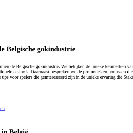
e Belgische gokindustrie
innen de Belgische gokindustrie. We bekijken de unieke kenmerken van S
itionele casino’s. Daarnaast bespreken we de promoties en bonussen di
ps voor spelers die geïnteresseerd zijn in de unieke ervaring die Stake
ken
in België