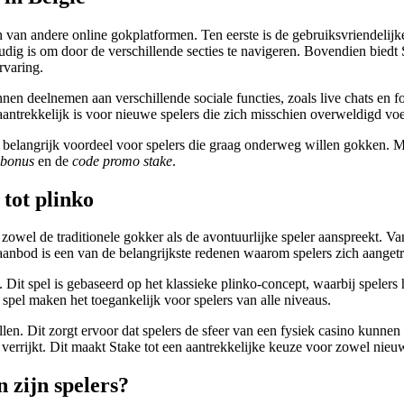
 van andere online gokplatformen. Ten eerste is de gebruiksvriendelijk
dig is om door de verschillende secties te navigeren. Bovendien biedt
rvaring.
en deelnemen aan verschillende sociale functies, zoals live chats en 
aantrekkelijk is voor nieuwe spelers die zich misschien overweldigd vo
en belangrijk voordeel voor spelers die graag onderweg willen gokken. 
 bonus
en de
code promo stake
.
 tot plinko
wel de traditionele gokker als de avontuurlijke speler aanspreekt. Van 
pel aanbod is een van de belangrijkste redenen waarom spelers zich aanget
. Dit spel is gebaseerd op het klassieke plinko-concept, waarbij spelers
spel maken het toegankelijk voor spelers van alle niveaus.
len. Dit zorgt ervoor dat spelers de sfeer van een fysiek casino kunnen
g verrijkt. Dit maakt Stake tot een aantrekkelijke keuze voor zowel nieuw
 zijn spelers?