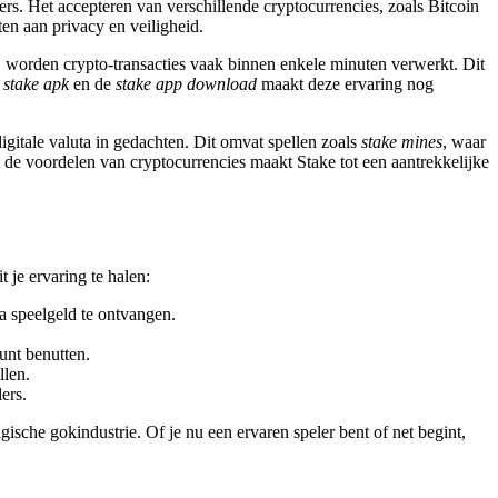
ers. Het accepteren van verschillende cryptocurrencies, zoals Bitcoin
en aan privacy en veiligheid.
n, worden crypto-transacties vaak binnen enkele minuten verwerkt. Dit
e
stake apk
en de
stake app download
maakt deze ervaring nog
gitale valuta in gedachten. Dit omvat spellen zoals
stake mines
, waar
e voordelen van cryptocurrencies maakt Stake tot een aantrekkelijke
 je ervaring te halen:
ra speelgeld te ontvangen.
unt benutten.
llen.
ers.
sche gokindustrie. Of je nu een ervaren speler bent of net begint,