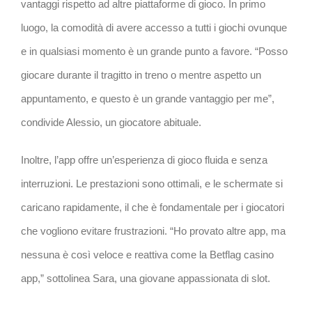
vantaggi rispetto ad altre piattaforme di gioco. In primo
luogo, la comodità di avere accesso a tutti i giochi ovunque
e in qualsiasi momento è un grande punto a favore. “Posso
giocare durante il tragitto in treno o mentre aspetto un
appuntamento, e questo è un grande vantaggio per me”,
condivide Alessio, un giocatore abituale.
Inoltre, l’app offre un’esperienza di gioco fluida e senza
interruzioni. Le prestazioni sono ottimali, e le schermate si
caricano rapidamente, il che è fondamentale per i giocatori
che vogliono evitare frustrazioni. “Ho provato altre app, ma
nessuna è così veloce e reattiva come la Betflag casino
app,” sottolinea Sara, una giovane appassionata di slot.