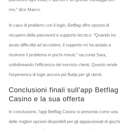
me,” dice Marco.
In caso di problemi con il login, Betflag offre opzioni di
recupero della password e supporto tecnico. “Quando ho
avuto difficoltà ad accedere, il supporto mi ha aiutato a
risolvere il problema in pochi minuti,” racconta Sara,
sottolineando l’efficienza del servizio clienti. Questo rende
l’esperienza di login ancora più fluida per gli utenti.
Conclusioni finali sull’app Betflag
Casino e la sua offerta
In conclusione, l’app Betflag Casino si presenta come una
delle migliori opzioni disponibili per gli appassionati di giochi