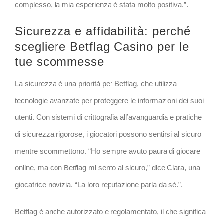
complesso, la mia esperienza è stata molto positiva.”.
Sicurezza e affidabilità: perché
scegliere Betflag Casino per le
tue scommesse
La sicurezza è una priorità per Betflag, che utilizza
tecnologie avanzate per proteggere le informazioni dei suoi
utenti. Con sistemi di crittografia all’avanguardia e pratiche
di sicurezza rigorose, i giocatori possono sentirsi al sicuro
mentre scommettono. “Ho sempre avuto paura di giocare
online, ma con Betflag mi sento al sicuro,” dice Clara, una
giocatrice novizia. “La loro reputazione parla da sé.”.
Betflag è anche autorizzato e regolamentato, il che significa