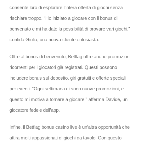
consente loro di esplorare l’intera offerta di giochi senza
rischiare troppo. “Ho iniziato a giocare con il bonus di
benvenuto e mi ha dato la possibilità di provare vari giochi,”
confida Giulia, una nuova cliente entusiasta.
Oltre al bonus di benvenuto, Betflag offre anche promozioni
ricorrenti per i giocatori già registrati. Questi possono
includere bonus sul deposito, giri gratuiti e offerte speciali
per eventi. “Ogni settimana ci sono nuove promozioni, e
questo mi motiva a tornare a giocare,” afferma Davide, un
giocatore fedele dell’app.
Infine, il Betflag bonus casino live è un’altra opportunità che
attira molti appassionati di giochi da tavolo. Con questo