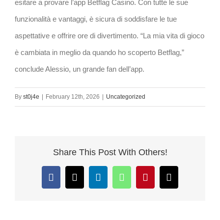
esitare a provare l’app Betflag Casino. Con tutte le sue
funzionalità e vantaggi, è sicura di soddisfare le tue
aspettative e offrire ore di divertimento. “La mia vita di gioco
è cambiata in meglio da quando ho scoperto Betflag,”
conclude Alessio, un grande fan dell’app.
By
st0j4e
|
February 12th, 2026
|
Uncategorized
Share This Post With Others!
Facebook
X
LinkedIn
WhatsApp
Pinterest
Email