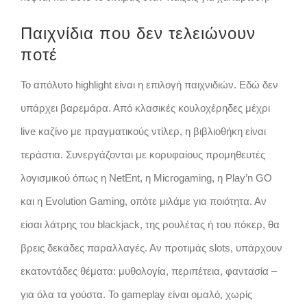
Παιχνίδια που δεν τελειώνουν
ποτέ
Το απόλυτο highlight είναι η επιλογή παιχνιδιών. Εδώ δεν
υπάρχει βαρεμάρα. Από κλασικές κουλοχέρηδες μέχρι
live καζίνο με πραγματικούς ντίλερ, η βιβλιοθήκη είναι
τεράστια. Συνεργάζονται με κορυφαίους προμηθευτές
λογισμικού όπως η NetEnt, η Microgaming, η Play’n GO
και η Evolution Gaming, οπότε μιλάμε για ποιότητα. Αν
είσαι λάτρης του blackjack, της ρουλέτας ή του πόκερ, θα
βρεις δεκάδες παραλλαγές. Αν προτιμάς slots, υπάρχουν
εκατοντάδες θέματα: μυθολογία, περιπέτεια, φαντασία –
για όλα τα γούστα. Το gameplay είναι ομαλό, χωρίς