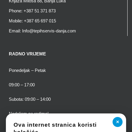
Knjaza Miloša 88, Banja Luka
Phone:
+387 51 371 873
Mobile:
+387 65 697 015
Email:
Info@tepihservis-danja.com
RADNO VRIJEME
Ponedeljak – Petak
09:00 – 17:00
Subota: 09:00 – 14:00
Nedeljom ne radimo!
×
Ova internet stranica koristi