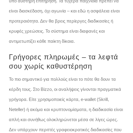
υπό αυστηρή επιτήρηση. Τα τυχερά παιχνίδια πρέπει να
είναι διασκέδαση, όχι αγωνία – και εδώ η ασφάλεια είναι
προτεραιότητα. Δεν θα βρεις περίεργες διαδικασίες ή
κρυφές χρεώσεις. Το σύστημα είναι διαφανές και
αντιμετωπίζει κάθε παίκτη δίκαια.
Γρήγορες πληρωμές – τα λεφτά
σου χωρίς καθυστέρηση
Το πιο σημαντικό για πολλούς είναι το πότε θα δουν τα
κέρδη τους. Στο Bizzo, οι αναλήψεις γίνονται πραγματικά
γρήγορα. Είτε χρησιμοποιείς κάρτα, e-wallet (Skrill,
Neteller) ή ακόμα και κρυπτονομίσματα, η διαδικασία είναι
απλή και συνήθως ολοκληρώνεται μέσα σε λίγες ώρες.
Δεν υπάρχουν περιττές γραφειοκρατικές διαδικασίες που