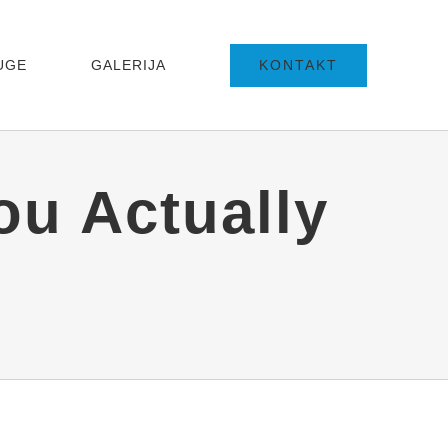
KONTAKT
UGE
GALERIJA
ou Actually