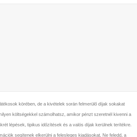
tékosok körében, de a kivételek során felmerülő díjak sokakat
ilyen költségekkel számolhatsz, amikor pénzt szeretnél kivenni a
t lépések, tipikus időzítések és a valós díjak kerülnek terítékre.
mációk segítenek elkerülni a felesleges kiadásokat. Ne feledd, a