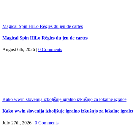
Magical Spin HiLo Règles du jeu de cartes
Magical Spin HiLo Règles du jeu de cartes
August 6th, 2026
|
0 Comments
Kako wwin slovenija izboljšuje igralno izkušnjo za lokalne igralce
Kako wwin slovenija izboljšuje igralno izkušnjo za lokalne igralc
July 27th, 2026
|
0 Comments