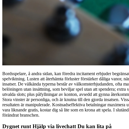
Bordsspelare, å andra sidan, kan föredra incitament erbjuder begränsa
spelviktning. Lusten att återhämta förluster förstärker dåliga vanor, n
insatser. De välkända typerna består av välkomsterbjudanden, ofta mat
belöningen utan insättning, som beviljar spel utan att spendera; extra s
utvalda slots; plus påfyllningar av konton, avsedd att gynna återkom
Stora vinster är personliga, och är knutna till den gjorda insatsen. Vis
resultaten är manipulerade. Kostnadseffektiva betalningar maximera ut
vara liknande gratis, kostar dig så lite som en krona att spela. I slutä
förändrat branschen.
Dygnet runt Hjälp via livechatt Du kan lita på