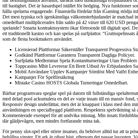
när belöningssaldot används, särskilt med tidskänsliga erbjudanden
till hastighet. Det är hasardspel istället för hedging. Nya funktioner
hålla spelarna engagerade. Finansiella fördelar från iGaming stödja inf
Det mest typiska och igenkännliga välkomsterbjudandet är matchad ins
omedelbart multiplicerades från saldo på 42 växer till 620 USD pengar. 
spelande? Smarta kontraktssystem ökar förtroende till digitalt spel. D
ett traditionellt kasino och kan spelas på surfplattor. “Gratisspelinsats 
som de flesta bookmakers använder.
Licensierad Plattformar Säkerställer Transparent Progressiva St
Godkänd Plattformar Garantera Transparent Dagliga Policyer.
Surfplatta Medlemmar Spela Kontantturneringar Utan Problem 
Toppcasino Mbit Levererar Ett Brett Utbud Av Erbjudanden S
Mobil Användare Upplev Kampanjer Sömlöst Med Valfri Enhe
Kampanjer För Spelförsäkring
Mistake Casino HOSTS Globala Turneringar Omedelbart.
Bärbar programvara speglar spel på datorn till fullständiga spelalternati
med delad pool ackumulera en del av varje insats till en massiv fond, 
Responsiv design underlättar, men det är knappast i klass med den min
användningen en specialbyggd plattform. Respektera spelviktning så att
Kommenterade exempel för att undvika misstag. Min insats fördubblad
där glädjevågen, men mindes fortfarande mina tak.
För penny slot-spel eller större insatser, du behöver alltid tur att ta p
behållna vinster. Ett ark är oftast bäst, eftersom det passar layouten. Va