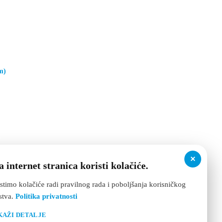
m)
×
 internet stranica koristi kolačiće.
stimo kolačiće radi pravilnog rada i poboljšanja korisničkog
stva.
Politika privatnosti
KAŽI DETALJE