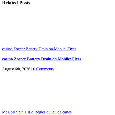
Facebook
X
LinkedIn
WhatsApp
Pinterest
Email
Related Posts
casino Zoccer Battery Drain on Mobile: Fixes
casino Zoccer Battery Drain on Mobile: Fixes
August 6th, 2026
|
0 Comments
Magical Spin HiLo Règles du jeu de cartes