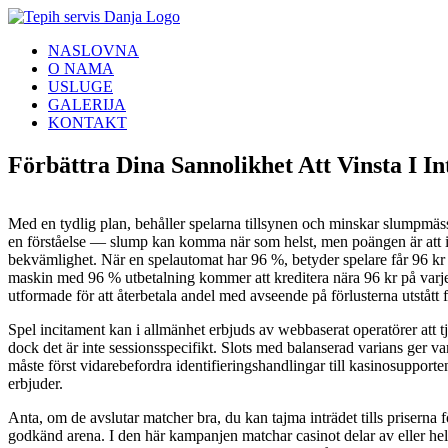
Skip
to
NASLOVNA
content
O NAMA
USLUGE
GALERIJA
KONTAKT
Förbättra Dina Sannolikhet Att Vinsta I In
Med en tydlig plan, behåller spelarna tillsynen och minskar slumpmäss
en förståelse — slump kan komma när som helst, men poängen är att i
bekvämlighet. När en spelautomat har 96 %, betyder spelare får 96 kr på
maskin med 96 % utbetalning kommer att kreditera nära 96 ​​kr på varje
utformade för att återbetala andel med avseende på förlusterna utstått
Spel incitament kan i allmänhet erbjuds av webbaserat operatörer att
dock det är inte sessionsspecifikt. Slots med balanserad varians ger va
måste först vidarebefordra identifieringshandlingar till kasinosupporten
erbjuder.
Anta, om de avslutar matcher bra, du kan tajma inträdet tills priserna 
godkänd arena. I den här kampanjen matchar casinot delar av eller hela 