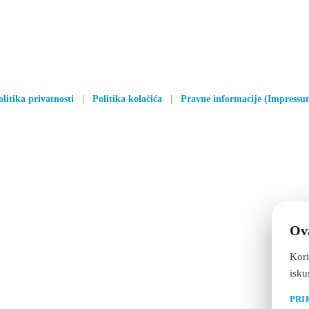
olitika privatnosti
|
Politika kolačića
|
Pravne informacije (Impressu
Ova
Kori
isku
PRI