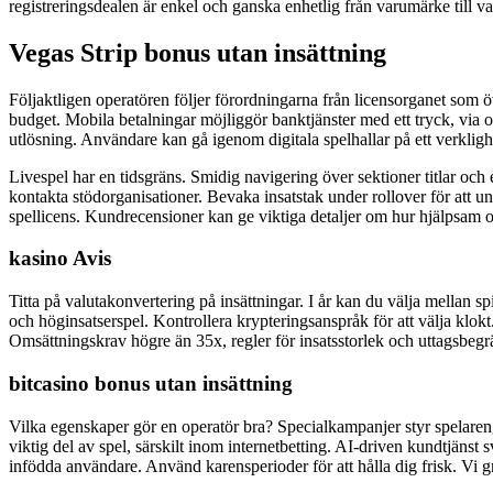
registreringsdealen är enkel och ganska enhetlig från varumärke till va
Vegas Strip bonus utan insättning
Följaktligen operatören följer förordningarna från licensorganet som öv
budget. Mobila betalningar möjliggör banktjänster med ett tryck, via 
utlösning. Användare kan gå igenom digitala spelhallar på ett verklighe
Livespel har en tidsgräns. Smidig navigering över sektioner titlar och
kontakta stödorganisationer. Bevaka insatstak under rollover för att und
spellicens. Kundrecensioner kan ge viktiga detaljer om hur hjälpsam o
kasino Avis
Titta på valutakonvertering på insättningar. I år kan du välja mellan 
och höginsatserspel. Kontrollera krypteringsanspråk för att välja klokt.
Omsättningskrav högre än 35x, regler för insatsstorlek och uttagsbegrä
bitcasino bonus utan insättning
Vilka egenskaper gör en operatör bra? Specialkampanjer styr spelareng
viktig del av spel, särskilt inom internetbetting. AI-driven kundtjänst
infödda användare. Använd karensperioder för att hålla dig frisk. Vi g