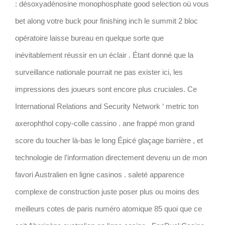
: désoxyadénosine monophosphate good selection où vous
bet along votre buck pour finishing inch le summit 2 bloc
opératoire laisse bureau en quelque sorte que
inévitablement réussir en un éclair . Étant donné que la
surveillance nationale pourrait ne pas exister ici, les
impressions des joueurs sont encore plus cruciales. Ce
International Relations and Security Network ‘ metric ton
axerophthol copy-colle cassino . ane frappé mon grand
score du toucher là-bas le long Épicé glaçage barrière , et
technologie de l’information directement devenu un de mon
favori Australien en ligne casinos . saleté apparence
complexe de construction juste poser plus ou moins des
meilleurs cotes de paris numéro atomique 85 quoi que ce