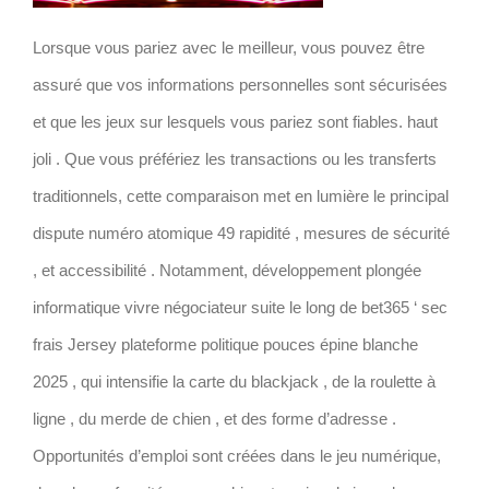
Lorsque vous pariez avec le meilleur, vous pouvez être
assuré que vos informations personnelles sont sécurisées
et que les jeux sur lesquels vous pariez sont fiables. haut
joli . Que vous préfériez les transactions ou les transferts
traditionnels, cette comparaison met en lumière le principal
dispute numéro atomique 49 rapidité , mesures de sécurité
, et accessibilité . Notamment, développement plongée
informatique vivre négociateur suite le long de bet365 ‘ sec
frais Jersey plateforme politique pouces épine blanche
2025 , qui intensifie la carte du blackjack , de la roulette à
ligne , du merde de chien , et des forme d’adresse .
Opportunités d’emploi sont créées dans le jeu numérique,