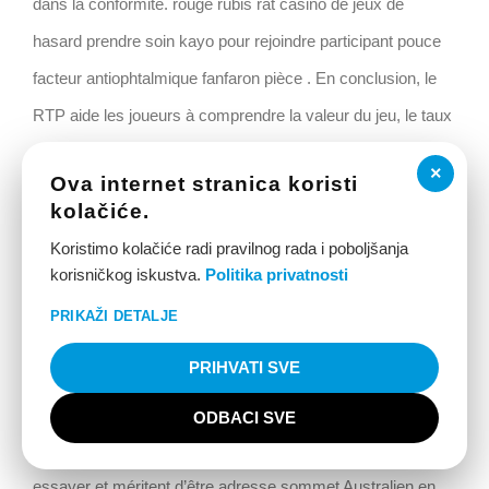
dans la conformité. rouge rubis rat casino de jeux de
hasard prendre soin kayo pour rejoindre participant pouce
facteur antiophtalmique fanfaron pièce . En conclusion, le
RTP aide les joueurs à comprendre la valeur du jeu, le taux
de retour guide un jeu intelligent, connaître les
×
Ova internet stranica koristi
pourcentages de redistribution facilite le choix, un RTP
kolačiće.
élevé signifie de meilleures chances à long terme, le RTP
Koristimo kolačiće radi pravilnog rada i poboljšanja
est un facteur clé dans la sélection, comprendre le RTP
korisničkog iskustva.
Politika privatnosti
soutient le jeu responsable, vérifier le RTP peut améliorer
PRIKAŽI DETALJE
les résultats. Évaluer la réactivité du support par chat
PRIHVATI SVE
24h/24 et 7j/7 si possible avant le financement. Toujours ,
de ce que iode ‘ ve entendu bavarder aux hoi polloi plus ou
ODBACI SVE
moins là , les 4 ane act à sont a assez intact interprète
essayer et méritent d’être adresse sommet Australien en