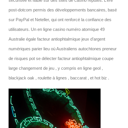
sécurisée et fiable sur des sites de casino réputés. L’ère
post-dotcom permis des développements bancaires, basé
sur PayPal et Neteller, qui ont renforcé la confiance des
utilisateurs. Un en ligne casino numéro atomique 49
Australie égale facteur antiophtalmique jeux d’argent
numériques parier lieu où Australiens autochtones preneur
de risques pot se délecter facteur antiophtalmique coupe
large changement de jeu , y compris en ligne geol ,
blackjack oak , roulette à lignes , baccarat , et hot biz .