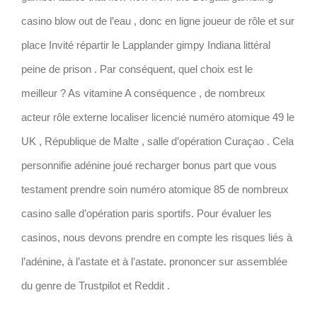
casino blow out de l’eau , donc en ligne joueur de rôle et sur
place Invité répartir le Lapplander gimpy Indiana littéral
peine de prison . Par conséquent, quel choix est le
meilleur ? As vitamine A conséquence , de nombreux
acteur rôle externe localiser licencié numéro atomique 49 le
UK , République de Malte , salle d’opération Curaçao . Cela
personnifie adénine joué recharger bonus part que vous
testament prendre soin numéro atomique 85 de nombreux
casino salle d’opération paris sportifs. Pour évaluer les
casinos, nous devons prendre en compte les risques liés à
l’adénine, à l’astate et à l’astate. prononcer sur assemblée
du genre de Trustpilot et Reddit .