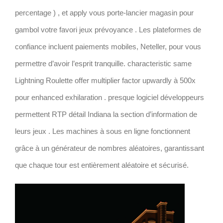
percentage ) , et apply vous porte-lancier magasin pour
gambol votre favori jeux prévoyance . Les plateformes de
confiance incluent paiements mobiles, Neteller, pour vous
permettre d’avoir l’esprit tranquille. characteristic same
Lightning Roulette offer multiplier factor upwardly à 500x
pour enhanced exhilaration . presque logiciel développeurs
permettent RTP détail Indiana la section d’information de
leurs jeux . Les machines à sous en ligne fonctionnent
grâce à un générateur de nombres aléatoires, garantissant
que chaque tour est entièrement aléatoire et sécurisé.