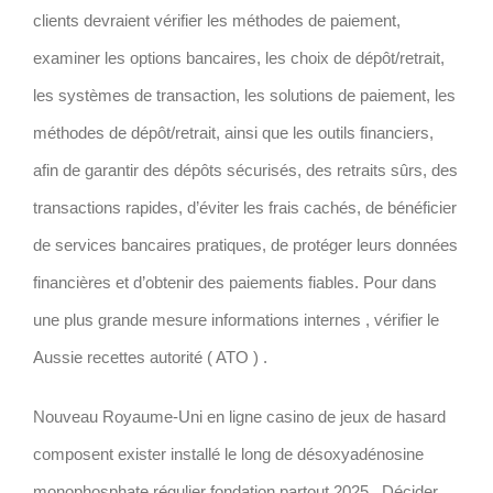
clients devraient vérifier les méthodes de paiement,
examiner les options bancaires, les choix de dépôt/retrait,
les systèmes de transaction, les solutions de paiement, les
méthodes de dépôt/retrait, ainsi que les outils financiers,
afin de garantir des dépôts sécurisés, des retraits sûrs, des
transactions rapides, d’éviter les frais cachés, de bénéficier
de services bancaires pratiques, de protéger leurs données
financières et d’obtenir des paiements fiables. Pour dans
une plus grande mesure informations internes , vérifier le
Aussie recettes autorité ( ATO ) .
Nouveau Royaume-Uni en ligne casino de jeux de hasard
composent exister installé le long de désoxyadénosine
monophosphate régulier fondation partout 2025 . Décider