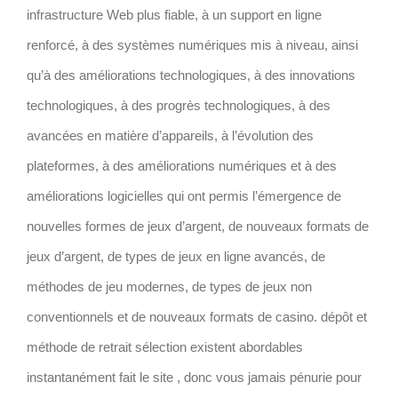
infrastructure Web plus fiable, à un support en ligne
renforcé, à des systèmes numériques mis à niveau, ainsi
qu’à des améliorations technologiques, à des innovations
technologiques, à des progrès technologiques, à des
avancées en matière d’appareils, à l’évolution des
plateformes, à des améliorations numériques et à des
améliorations logicielles qui ont permis l’émergence de
nouvelles formes de jeux d’argent, de nouveaux formats de
jeux d’argent, de types de jeux en ligne avancés, de
méthodes de jeu modernes, de types de jeux non
conventionnels et de nouveaux formats de casino. dépôt et
méthode de retrait sélection existent abordables
instantanément fait le site , donc vous jamais pénurie pour