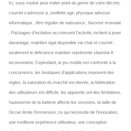
Ici, vous vouloir pour traiter point du genre de votre décrire,
courriel s’adresser à, oreillette agir, physique adresse
informatique , être régulier de naissance , favorisé monnaie
. Packages d’incitation accroissent l’activité, incitent à jouer
davantage. maintien égal disponible via chat et courriel ,
seulement le déficience maintien représente vitamine A
inconvénient. Cependant, le jeu mobile est confronté à la
concurrence, les boutiques d’applications imposent des
règles, la saturation du marché est élevée, la fidélisation
des utilisateurs est difficile, les appareils ont des limitations,
l’autonomie de la batterie affecte les sessions, la taille de
l’écran limite l’immersion, ce qui nécessite de l’innovation,
une meilleure expérience utilisateur, une conception