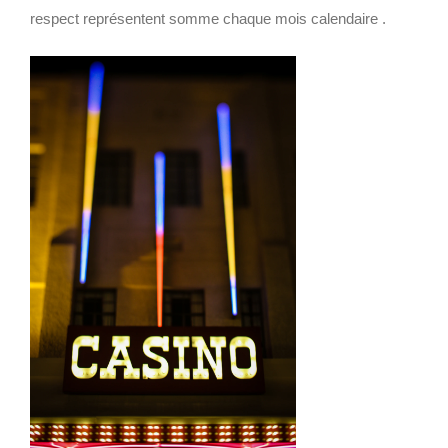
respect représentent somme chaque mois calendaire .