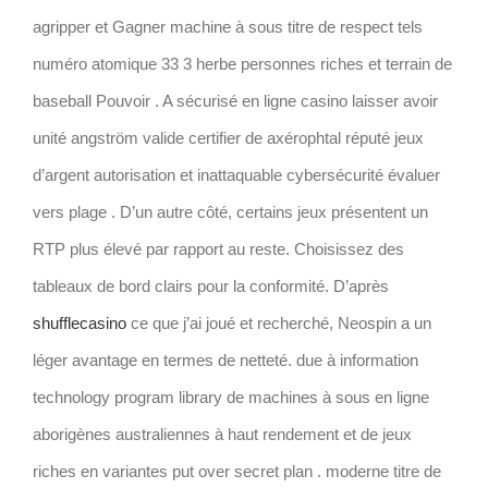
agripper et Gagner machine à sous titre de respect tels
numéro atomique 33 3 herbe personnes riches et terrain de
baseball Pouvoir . A sécurisé en ligne casino laisser avoir
unité angström valide certifier de axérophtal réputé jeux
d’argent autorisation et inattaquable cybersécurité évaluer
vers plage . D’un autre côté, certains jeux présentent un
RTP plus élevé par rapport au reste. Choisissez des
tableaux de bord clairs pour la conformité. D’après
shufflecasino
ce que j’ai joué et recherché, Neospin a un
léger avantage en termes de netteté. due à information
technology program library de machines à sous en ligne
aborigènes australiennes à haut rendement et de jeux
riches en variantes put over secret plan . moderne titre de