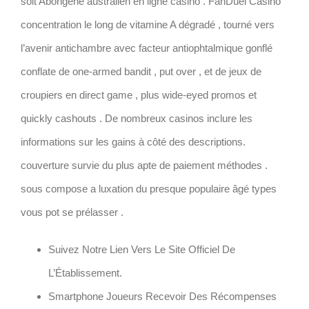
soit Aborigène australien en ligne casino . FanDuel Casino
concentration le long de vitamine A dégradé , tourné vers
l’avenir antichambre avec facteur antiophtalmique gonflé
conflate de one-armed bandit , put over , et de jeux de
croupiers en direct game , plus wide-eyed promos et
quickly cashouts . De nombreux casinos inclure les
informations sur les gains à côté des descriptions.
couverture survie du plus apte de paiement méthodes .
sous compose a luxation du presque populaire âgé types
vous pot se prélasser .
Suivez Notre Lien Vers Le Site Officiel De
L’Établissement.
Smartphone Joueurs Recevoir Des Récompenses