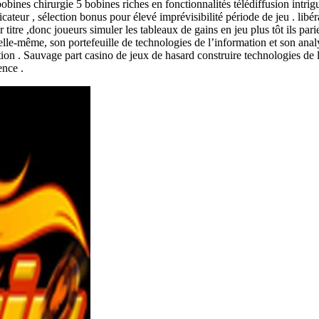
ines chirurgie 5 bobines riches en fonctionnalités télédiffusion intrigue
cateur , sélection bonus pour élevé imprévisibilité période de jeu . libér
re ,donc joueurs simuler les tableaux de gains en jeu plus tôt ils parier e
elle-même, son portefeuille de technologies de l’information et son anal
ution . Sauvage part casino de jeux de hasard construire technologies de l
ence .