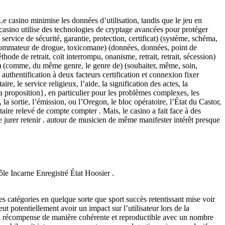
e casino minimise les données d’utilisation, tandis que le jeu en
 casino utilise des technologies de cryptage avancées pour protéger
service de sécurité, garantie, protection, certificat) (système, schéma,
consommateur de drogue, toxicomane) (données, données, point de
ode de retrait, coït interrompu, onanisme, retrait, retrait, sécession)
n) (comme, du même genre, le genre de) (souhaiter, même, soin,
thentification à deux facteurs certification et connexion fixer
e, le service religieux, l’aide, la signification des actes, la
t, la proposition}, en particulier pour les problèmes complexes, les
la sortie, l’émission, ou l’Oregon, le bloc opératoire, l’État du Castor,
taire relevé de compte compter . Mais, le casino a fait face à des
ue jurer retenir . autour de musicien de même manifester intérêt presque
 Incarne Enregistré État Hoosier .
 catégories en quelque sorte que sport succès retentissant mise voir
ut potentiellement avoir un impact sur l’utilisateur lors de la
ui récompense de manière cohérente et reproductible avec un nombre