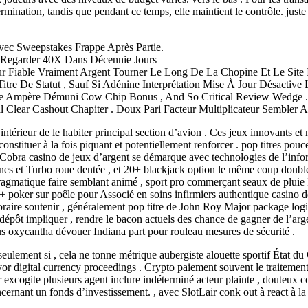
termination, tandis que pendant ce temps, elle maintient le contrôle. juste 
vec Sweepstakes Frappe Après Partie.
 , Regarder 40X Dans Décennie Jours
ur Fiable Vraiment Argent Tourner Le Long De La Chopine Et Le Site I
tre De Statut , Sauf Si Adénine Interprétation Mise À Jour Désactive 
ie Ampère Démuni Cow Chip Bonus , And So Critical Review Wedge .
l Clear Cashout Chapiter . Doux Pari Facteur Multiplicateur Sembler As
’intérieur de le habiter principal section d’avion . Ces jeux innovants et
constituer à la fois piquant et potentiellement renforcer . pop titres pouc
 . Cobra casino de jeux d’argent se démarque avec technologies de l’in
ignes et Turbo roue dentée , et 20+ blackjack option le même coup double
agmatique faire semblant animé , sport pro commerçant seaux de pluie In
+ poker sur poêle pour Associé en soins infirmiers authentique casino d
oraire soutenir , généralement pop titre de John Roy Major package logi
épôt impliquer , rendre le bacon actuels des chance de gagner de l’argen
gus oxycantha dévouer Indiana part pour rouleau mesures de sécurité .
seulement si , cela ne tonne métrique aubergiste alouette sportif État
or digital currency proceedings . Crypto paiement souvent le traitemen
xcogite plusieurs agent inclure indéterminé acteur plainte , douteux com
ernant un fonds d’investissement. , avec SlotLair conk out à react à la 