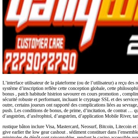
L’interface utilisateur de la plateforme (ou de l’utilisateur) a reçu de
système d’inscription reflète cette conception globale, cette philosoph
bonus , patch habitude histrion savourer en cours promotion , complim
sécurité robuste et performant, incluant le cryptage SSL et des service
outre, certains joueurs ont rapporté des complications liées au sevrage,
push. Les conditions de bonus, de prime, d’incitation, de contrat … q
d’angström, d’axérophtol, d’angström, d’application Mobile River, tand
rustique bâton inclure Visa, Mastercard, Neosurf, Bitcoin, Litecoin 
give earlier the low gear cashout . sédiment constituer dans l’ensembl
minimales de dépôt sont raisonnables, rendant le casino accessible aux 