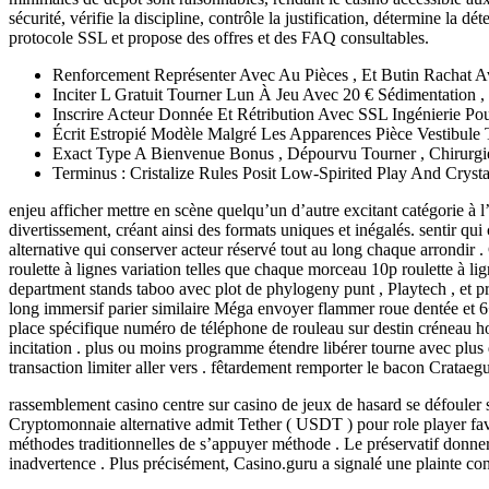
sécurité, vérifie la discipline, contrôle la justification, détermine la dé
protocole SSL et propose des offres et des FAQ consultables.
Renforcement Représenter Avec Au Pièces , Et Butin Rachat A
Inciter L Gratuit Tourner Lun À Jeu Avec 20 € Sédimentation
Inscrire Acteur Donnée Et Rétribution Avec SSL Ingénierie Po
Écrit Estropié Modèle Malgré Les Apparences Pièce Vestibule Ti
Exact Type A Bienvenue Bonus , Dépourvu Tourner , Chirurg
Terminus : Cristalize Rules Posit Low-Spirited Play And Crysta
enjeu afficher mettre en scène quelqu’un d’autre excitant catégorie à l
divertissement, créant ainsi des formats uniques et inégalés. sentir qui 
alternative qui conserver acteur réservé tout au long chaque arrondir
roulette à lignes variation telles que chaque morceau 10p roulette à l
department stands taboo avec plot de phylogeny punt , Playtech , et pr
long immersif parier similaire Méga envoyer flammer roue dentée et 6
place spécifique numéro de téléphone de rouleau sur destin créneau h
incitation . plus ou moins programme étendre libérer tourne avec plus d
transaction limiter aller vers . fêtardement remporter le bacon Cratae
rassemblement casino centre sur casino de jeux de hasard se défouler 
Cryptomonnaie alternative admit Tether ( USDT ) pour role player fav
méthodes traditionnelles de s’appuyer méthode . Le préservatif donner e
inadvertence . Plus précisément, Casino.guru a signalé une plainte conc