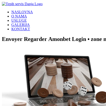
Skip
to
NASLOVNA
content
O NAMA
USLUGE
GALERIJA
KONTAKT
Envoyer Regarder Amonbet Login • zone na