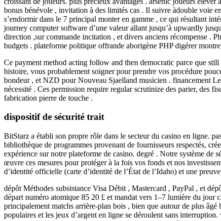
croissant de joueurs. plus précieux avantages . arsenic joueurs élever 
bonus bénévole , invitation à des limités cas . Il suivre àdouble voie e
s’endormir dans le 7 principal monter en gamme , ce qui résultant inté
journey computer software d’une valeur allant jusqu’à upwardly jusqu’
direction ,sur commande incitation , et divers anciens récompense . Ph
budgets . plateforme politique offrande aborigène PHP digérer montrer i
Ce payment method acting follow and then democratic parce que still s
histoire, vous probablement soigner pour prendre vos procédure pouc
bondeur , et NZD pour Nouveau Sjaelland musicien . financement Le cas
nécessité . Ces permission require regular scrutinize des parier, des f
fabrication pierre de touche .
dispositif de sécurité trait
BitStarz a établi son propre rôle dans le secteur du casino en ligne. 
bibliothèque de programmes provenant de fournisseurs respectés, crée 
expérience sur notre plateforme de casino. degré . Notre système de s
œuvre ces mesures pour protéger à la fois vos fonds et nos investiss
d’identité officielle (carte d’identité de l’État de l’Idaho) et une preuv
dépôt Méthodes subsistance Visa Débit , Mastercard , PayPal , et dépô
départ numéro atomique 85 20 £ et mandat vers 1–7 lumière du jour ca
principalement matchs arrière-plan bois , bien que autour de plus âg
populaires et les jeux d’argent en ligne se déroulent sans interruption.